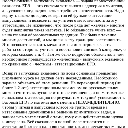
Восстановление выпускных экзаменов — задача первостепенной
важности. ЕГЭ — это система тотального недоверия к учителю,
а в условиях недоверия нельзя требовать ответственности. Надо
вернуть школе доверие, возвратив ей функцию аттестации
выпускников, и возложить на учителя ответственность за эту
аттестацию. Не исключено, что после ряда лет «халявы» многим
будет неприятна такая нагрузка. Но обязанность учить всех —
наша главная образовательная традиция. Так было в течение
многих десятилетий, и мы должны эту традицию восстановить.
Это позволит включить механизмы самоконтроля качества
работы со стороны учителя и восстановит «низовой контроль», о
котором сказано в п. 4. Там же было подробно объяснено, в чем
неоспоримое преимущество «нечестных» выпускных экзаменов
по сравнению с «честным» аттестационным ЕГЭ.
Возврат выпускных экзаменов по всем основным предметам
школьного курса не должен быть неожиданным. Необходимо
заранее объявить об этом решении. На переходный период (не
более 1-2 лет) аттестационным экзаменом по русскому языку
можно считать выпускное итоговое сочинение, а по математике
использовать аттестацию по результатам текущей успеваемости.
Базовый ЕГЭ по математике отменить НЕЗАМЕДЛИТЕЛЬНО,
чтобы учителя в выпускном классе не тратили время на
натаскивание двоечников на решение примитивных задач, а
занимались математикой с теми, кому она действительно нужна
и интересна. Всё сказанное в полной мере относится и к
аттестации 9 класса: надо восстановить классические экзамены и