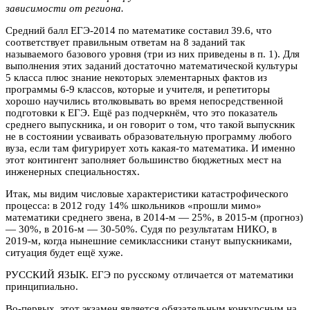
зависимости от региона.
Средний балл ЕГЭ-2014 по математике составил 39.6, что
соответствует правильным ответам на 8 заданий так
называемого базового уровня (три из них приведены в п. 1). Для
выполнения этих заданий достаточно математической культуры
5 класса плюс знание некоторых элементарных фактов из
программы 6-9 классов, которые и учителя, и репетиторы
хорошо научились втолковывать во время непосредственной
подготовки к ЕГЭ. Ещё раз подчеркнём, что это показатель
среднего выпускника, и он говорит о том, что такой выпускник
не в состоянии усваивать образовательную программу любого
вуза, если там фигурирует хоть какая-то математика. И именно
этот контингент заполняет большинство бюджетных мест на
инженерных специальностях.
Итак, мы видим числовые характеристики катастрофического
процесса: в 2012 году 14% школьников «прошли мимо»
математики среднего звена, в 2014-м — 25%, в 2015-м (прогноз)
— 30%, в 2016-м — 30-50%. Судя по результатам НИКО, в
2019-м, когда нынешние семиклассники станут выпускниками,
ситуация будет ещё хуже.
РУССКИЙ ЯЗЫК. ЕГЭ по русскому отличается от математики
принципиально.
Во-первых, этот экзамен является обязательным конкурсным на