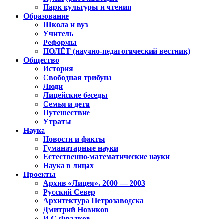
Парк культуры и чтения
Образование
Школа и вуз
Учитель
Реформы
ПОЛЁТ (научно-педагогический вестник)
Общество
История
Свободная трибуна
Люди
Лицейские беседы
Семья и дети
Путешествие
Утраты
Наука
Новости и факты
Гуманитарные науки
Естественно-математические науки
Наука в лицах
Проекты
Архив «Лицея». 2000 — 2003
Русский Север
Архитектура Петрозаводска
Дмитрий Новиков
И.С.Фрадков