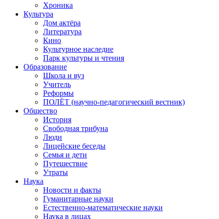
Хроника
Культура
Дом актёра
Литература
Кино
Культурное наследие
Парк культуры и чтения
Образование
Школа и вуз
Учитель
Реформы
ПОЛЁТ (научно-педагогический вестник)
Общество
История
Свободная трибуна
Люди
Лицейские беседы
Семья и дети
Путешествие
Утраты
Наука
Новости и факты
Гуманитарные науки
Естественно-математические науки
Наука в лицах