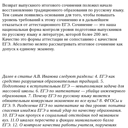
Возврат выпускного итогового сочинения положил начало
восстановлению традиционного образования по русскому языку.
Тем самым появились основания для того, чтобы повышать
уровень требований к этому сочинению и в дальнейшем
отказаться от аттестационного ЕГЭ. Сочинение — это наша
национальная форма контроля уровня подготовки выпускников
по русскому языку и литературе, которой более 200 лет.
Качество это формы аттестации не сопоставимо с качеством
ЕГЭ. Абсолютно нелепо рассматривать итоговое сочинение как
допуск к единому экзамену.
Далее в статье А.В. Иванова следуют
разделы: 4. ЕГЭ как
средство разрушения образовательных традиций. 5.
Подготовка к вступительным ЕГЭ — невыполнимая задача для
массовой школы. 6. ЕГЭ по математике — убийца инженерного
образования. 7. Почему ЕГЭ по русскому языку является
обязательным конкурсным экзаменом во все вузы? 8. ФГОСы и
ЕГЭ. 9. Разделение ЕГЭ по математике на два уровня: попытка
спасения имиджа ЕГЭ и новый удар по качеству образования.
10. ЕГЭ как пропуск в социальный отстойник под названием
вуз. 11.О шкалах пересчета и фикции минимального балла
ЕГЭ. 12. О контроле качества работы учителя, поручениях