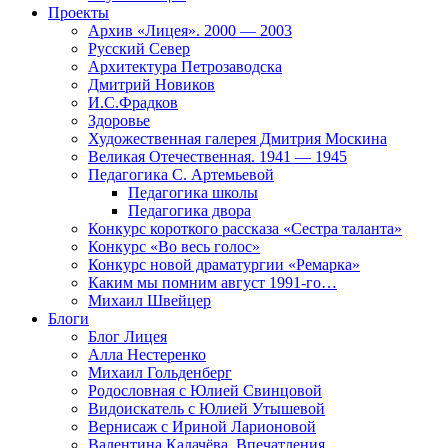
Проекты
Архив «Лицея». 2000 — 2003
Русский Север
Архитектура Петрозаводска
Дмитрий Новиков
И.С.Фрадков
Здоровье
Художественная галерея Дмитрия Москина
Великая Отечественная. 1941 — 1945
Педагогика С. Артемьевой
Педагогика школы
Педагогика двора
Конкурс короткого рассказа «Сестра таланта»
Конкурс «Во весь голос»
Конкурс новой драматургии «Ремарка»
Каким мы помним август 1991-го…
Михаил Швейцер
Блоги
Блог Лицея
Алла Нестеренко
Михаил Гольденберг
Родословная с Юлией Свинцовой
Видоискатель с Юлией Утышевой
Вернисаж с Ириной Ларионовой
Валентина Калачёва. Впечатления