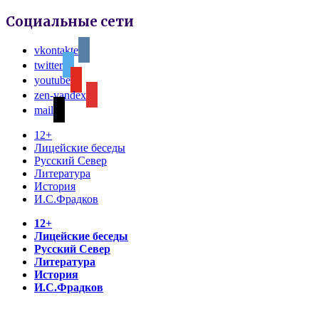
Социальные сети
vkontakte
twitter
youtube
zen-yandex
mail
12+
Лицейские беседы
Русский Север
Литература
История
И.С.Фрадков
12+
Лицейские беседы
Русский Север
Литература
История
И.С.Фрадков