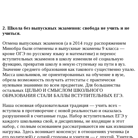
2. Школа без выпускных экзаменов: свобода не учить и не
учиться.
Отмена выпускных экзаменов (а в 2014 году распоряжением
Минобра были отменены и выпускные экзамены 9 класса —
кроме ОГЭ по русскому языку и математике) и перенос
вступительных экзаменов в школу изменили её социальную
функцию, превратив школу в некую ступеньку на пути в вуз.
Значение среднего образования как такового существенно упало.
Масса школьников, не ориентированных на обучение в вузе,
обрела возможность получать аттестаты с практически
нулевыми знаниями по всем предметам. Для большинства
остальных ЦЕЛЬЮ И СМЫСЛОМ ШКОЛЬНОГО
ОБРАЗОВАНИЯ СТАЛИ БАЛЛЫ ВСТУПИТЕЛЬНЫХ ЕГЭ.
Наша основная образовательная традиция — учить всех –
вступила в противоречие с новой реальностью и оказалась
разрушенной в считанные годы. Набор вступительных ЕГЭ у
каждого школьника свой, и дисциплины, не входящие в этот
набор, с полным основанием рассматриваются им как излишняя
нагрузка. Здесь возникает консенсус в отношениях ученика (и
его родителей) с одной стороны и учителя — с другой. Учитель