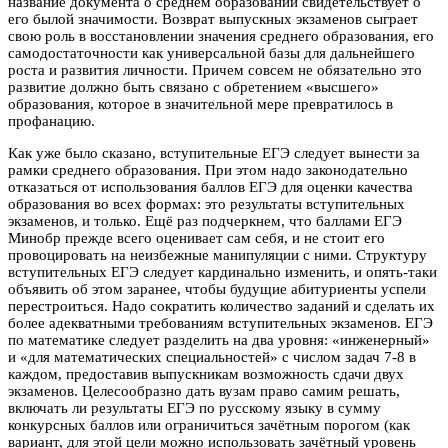
название документа о среднем образовании свидетельствует о
его былой значимости. Возврат выпускных экзаменов сыграет
свою роль в восстановлении значения среднего образования, его
самодостаточности как универсальной базы для дальнейшего
роста и развития личности. Причем совсем не обязательно это
развитие должно быть связано с обретением «высшего»
образования, которое в значительной мере превратилось в
профанацию.
Как уже было сказано, вступительные ЕГЭ следует вынести за
рамки среднего образования. При этом надо законодательно
отказаться от использования баллов ЕГЭ для оценки качества
образования во всех формах: это результаты вступительных
экзаменов, и только. Ещё раз подчеркнем, что баллами ЕГЭ
Минобр прежде всего оценивает сам себя, и не стоит его
провоцировать на неизбежные манипуляции с ними. Структуру
вступительных ЕГЭ следует кардинально изменить, и опять-таки
объявить об этом заранее, чтобы будущие абитуриенты успели
перестроиться. Надо сократить количество заданий и сделать их
более адекватными требованиям вступительных экзаменов. ЕГЭ
по математике следует разделить на два уровня: «инженерный»
и «для математических специальностей» с числом задач 7-8 в
каждом, предоставив выпускникам возможность сдачи двух
экзаменов. Целесообразно дать вузам право самим решать,
включать ли результаты ЕГЭ по русскому языку в сумму
конкурсных баллов или ограничиться зачётным порогом (как
вариант, для этой цели можно использовать зачётный уровень