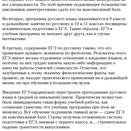
все специальности. По этой причине подавляющее большинство
школьников заинтересованы сдать его на максимальный балл.
Во-вторых, программа русского языка заканчивается в 9 классе,
и дальнейшие занятия по русскому в 10 и 11 классах посвящены
исключительно подготовке к ЕГЭ. Таким образом, ЕГЭ и
учебная программа не мешают друг другу, как в случае
математики.
В-третьих, содержание ЕГЭ по русскому таково, что его
правильнее называть экзаменом по филологии. Результаты этого
ЕГЭ имеют весьма отдаленное отношение к владению языком, и
поэтому из них трудно извлечь какую-либо информацию о
качестве работы учителей словесности. Отметим, что
зазубренные к этому экзамену филологические факты, как
правило, не находят практического применения ни в дальнейшей
жизни, ни при обучении в большинстве вузов.
Введение ЕГЭ кардинально перестроило преподавание русского
языка в средней (и начальной) школе. Практически полностью
была ликвидирована такая форма учебной работы, как
сочинение (заметим, что учебные программы при этом не
менялись). Всё обучение подчинили главной цели — сдаче ЕГЭ
на максимальный балл. Страна получила отлаженную система
подготовки к ЕГЭ, начиная с первого класса, и… стремительное
падение грамотности выпускников.