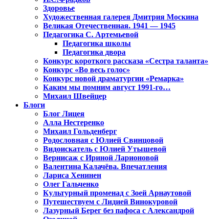
Здоровье
Художественная галерея Дмитрия Москина
Великая Отечественная. 1941 — 1945
Педагогика С. Артемьевой
Педагогика школы
Педагогика двора
Конкурс короткого рассказа «Сестра таланта»
Конкурс «Во весь голос»
Конкурс новой драматургии «Ремарка»
Каким мы помним август 1991-го…
Михаил Швейцер
Блоги
Блог Лицея
Алла Нестеренко
Михаил Гольденберг
Родословная с Юлией Свинцовой
Видоискатель с Юлией Утышевой
Вернисаж с Ириной Ларионовой
Валентина Калачёва. Впечатления
Лариса Хенинен
Олег Гальченко
Культурный променад с Зоей Арнаутовой
Путешествуем с Лидией Винокуровой
Лазурный Берег без пафоса с Александрой