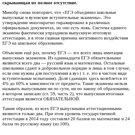
скрывающая их полное отсутствие.
Минобр снова повторяет, что «ЕГЭ объединил школьные
выпускные и вузовские вступительные экзамены». Это
утверждение многократно тиражировано в различных
официальных документах, но оно есть ложь. Система единого
экзамена фактически упразднила выпускную итоговую
аттестацию, и в этом главная причина негативного воздействия
ЕГЭ на школьное образование.
Объясним ещё раз, почему ЕГЭ — это всего лишь имитация
выпускных экзаменов. Из одиннадцати ЕГЭ обязательными
являются всего два — русский язык и математика. Остальные
школьники сдают в добровольном порядке и лишь в том случае,
если они нужны для поступления в вуз ( т. е. это в чистом виде
вступительные испытания). Доля сдающих здесь колеблется от
4% до 60% в зависимости от предмета. Такие экзамены нельзя
называть выпускными ни по сути, ни по закону об образовании,
в котором записано (ст. 59, часть 2), что выпускная итоговая
аттестация является ОБЯЗАТЕЛЬНОЙ.
Таким образом, из всех ЕГЭ выпускными аттестационными
являются только два. При этом уровень государственной
аттестации в 2014 году составлял 20 баллов по математике и 24
балла по русскому языку (из 100).