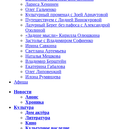
Лариса Хенинен
Олег Гальченко
Культурный променад с Зоей Арнаутовой
Путешествуем с Лидией Винокуровой
Лазурный Берег без пафоса с Александрой
Озолиной
«Задние мысли» Кирилла Олюшкина
Застолье с Владимиром Софиенко
Ирина Савкина
Светлана Артемьева
Наталья Мешкова
Владимир Берштейн
Екатерина Габалова
Олег Липовецкий
Илона Румянцева
Афиша
Новости
Анонс
Хроника
Культура
Дом актёра
Литература
Кино
Культурное наследие