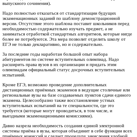
выпускного сочинения).
Надо полностью отказаться от стандартизации будущих
экзаменационных заданий по шаблону демонстрационной
версии. Отсутствие этого шаблона поставит школьников перед
необходимостью содержательно изучать предмет, а не
заниматься отработкой стандартных алгоритмов, которые нигде
более не потребуются. Эта мера позволит отделить школу от
ЕГЭ не только декларативно, но и содержательно.
За последние годы наработан большой опыт набора
абитуриентов по системе вступительных олимпиад. Надо
расширить права вузов в их организации и придать этим
олимпиадам официальный статус досрочных вступительных
испытаний.
Кроме ЕГЭ, возможно проведение дополнительных
дистанционных приёмных экзаменов в ведущие столичные или
региональные вузы на базе создаваемых пунктов сдачи единого
экзамена. Целесообразно также восстановление устных
вступительных испытаний на те специальности, где это
требуется (которые могут проводиться, в том числе, и
выездными экзаменационными комиссиями).
Давно назрела необходимость создания единой электронной
системы приёма в вузы, которая объединит в себе функции всех
приёмных комиссий и сделает процедуру зачисления удобной,