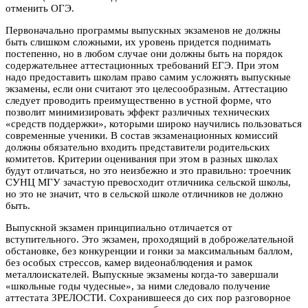
отменить ОГЭ.
Первоначально программы выпускных экзаменов не должны
быть слишком сложными, их уровень придется поднимать
постепенно, но в любом случае они должны быть на порядок
содержательнее аттестационных требований ЕГЭ. При этом
надо предоставить школам право самим усложнять выпускные
экзамены, если они считают это целесообразным. Аттестацию
следует проводить преимущественно в устной форме, что
позволит минимизировать эффект различных технических
«средств поддержки», которыми широко научились пользоваться
современные ученики. В состав экзаменационных комиссий
должны обязательно входить представители родительских
комитетов. Критерии оценивания при этом в разных школах
будут отличаться, но это неизбежно и это правильно: троечник
СУНЦ МГУ зачастую превосходит отличника сельской школы,
но это не значит, что в сельской школе отличников не должно
быть.
Выпускной экзамен принципиально отличается от
вступительного. Это экзамен, проходящий в доброжелательной
обстановке, без конкуренции и гонки за максимальным баллом,
без особых стрессов, камер видеонаблюдения и рамок
металлоискателей. Выпускные экзамены когда-то завершали
«школьные годы чудесные», за ними следовало получение
аттестата ЗРЕЛОСТИ. Сохранившееся до сих пор разговорное