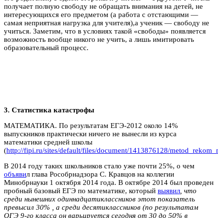
получает полную свободу не обращать внимания на детей, не
интересующихся его предметом (а работа с отстающими —
самая неприятная нагрузка для учителя),а ученик — свободу не
учиться. Заметим, что в условиях такой «свободы» появляется
возможность вообще никого не учить, а лишь имитировать
образовательный процесс.
3. Статистика катастрофы
МАТЕМАТИКА. По результатам ЕГЭ-2012 около 14%
выпускников практически ничего не вынесли из курса
математики средней школы
(
http://fipi.ru/sites/default/files/document/1413876128/metod_rekom
В 2014 году таких школьников стало уже почти 25%, о чем
объяви
л глава Рособрнадзора С. Кравцов на коллегии
Минобрнауки 1 октября 2014 года. В октябре 2014 был проведен
пробный базовый ЕГЭ по математике, который
выявил
, что
среди нынешних одиннадцатиклассников этот показатель
превысил 30% , а среди десятиклассников (по результатам
ОГЭ 9-го класса он варьируется сегодня от 30 до 50% в