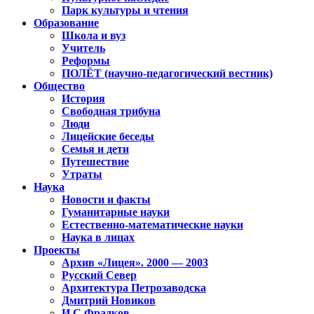
Парк культуры и чтения
Образование
Школа и вуз
Учитель
Реформы
ПОЛЁТ (научно-педагогический вестник)
Общество
История
Свободная трибуна
Люди
Лицейские беседы
Семья и дети
Путешествие
Утраты
Наука
Новости и факты
Гуманитарные науки
Естественно-математические науки
Наука в лицах
Проекты
Архив «Лицея». 2000 — 2003
Русский Север
Архитектура Петрозаводска
Дмитрий Новиков
И.С.Фрадков