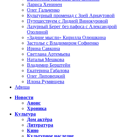
Лариса Хенинен
Олег Гальченко
Культурный променад с Зоей Арнаутовой
Путешествуем с Лидией Винокуровой
Лазурный Берег без пафоса с Александрой
Озолиной
«Задние мысли» Кирилла Олюшкина
Застолье с Владимиром Софиенко
Ирина Савкина
Светлана Артемьева
Наталья Мешкова
Владимир Берштейн
Екатерина Габалова
Олег Липовецкий
Илона Румянцева
Афиша
Новости
Анонс
Хроника
Культура
Дом актёра
Литература
Кино
Культурное наследие