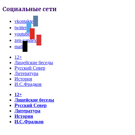
Социальные сети
vkontakte
twitter
youtube
zen-yandex
mail
12+
Лицейские беседы
Русский Север
Литература
История
И.С.Фрадков
12+
Лицейские беседы
Русский Север
Литература
История
И.С.Фрадков