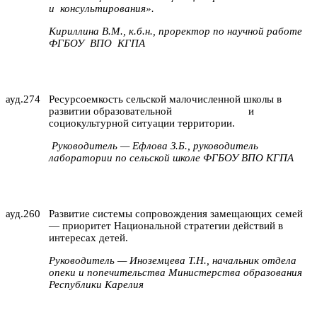
и консультирования».
Кириллина В.М., к.б.н., проректор по научной работе
ФГБОУ
ВПО
КГПА
ауд.274
Ресурсоемкость сельской малочисленной школы в
развитии образовательной
и
социокультурной ситуации территории.
Руководитель — Ефлова З.Б., руководитель
лаборатории по сельской школе ФГБОУ ВПО КГПА
ауд.260
Развитие системы сопровождения замещающих семей
— приоритет Национальной стратегии действий в
интересах детей.
Руководитель — Иноземцева Т.Н., начальник отдела
опеки и попечительства Министерства образования
Республики Карелия