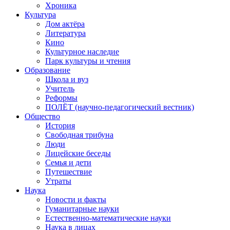
Хроника
Культура
Дом актёра
Литература
Кино
Культурное наследие
Парк культуры и чтения
Образование
Школа и вуз
Учитель
Реформы
ПОЛЁТ (научно-педагогический вестник)
Общество
История
Свободная трибуна
Люди
Лицейские беседы
Семья и дети
Путешествие
Утраты
Наука
Новости и факты
Гуманитарные науки
Естественно-математические науки
Наука в лицах