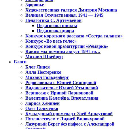
Здоровье
Художественная галерея Дмитрия Москина
Великая Отечественная. 1941 — 1945
Педагогика С. Артемьевой
Педагогика школы
Педагогика двора
Конкурс короткого рассказа «Сестра таланта»
Конкурс «Во весь голос»
Конкурс новой драматургии «Ремарка»
Каким мы помним август 1991-го…
Михаил Швейцер
Блоги
Блог Лицея
Алла Нестеренко
Михаил Гольденберг
Родословная с Юлией Свинцовой
Видоискатель с Юлией Утышевой
Вернисаж с Ириной Ларионовой
Валентина Калачёва. Впечатления
Лариса Хенинен
Олег Гальченко
Культурный променад с Зоей Арнаутовой
Путешествуем с Лидией Винокуровой
Лазурный Берег без пафоса с Александрой