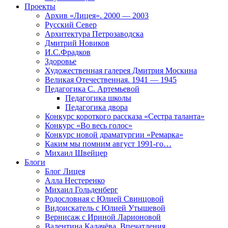
Проекты
Архив «Лицея». 2000 — 2003
Русский Север
Архитектура Петрозаводска
Дмитрий Новиков
И.С.Фрадков
Здоровье
Художественная галерея Дмитрия Москина
Великая Отечественная. 1941 — 1945
Педагогика С. Артемьевой
Педагогика школы
Педагогика двора
Конкурс короткого рассказа «Сестра таланта»
Конкурс «Во весь голос»
Конкурс новой драматургии «Ремарка»
Каким мы помним август 1991-го…
Михаил Швейцер
Блоги
Блог Лицея
Алла Нестеренко
Михаил Гольденберг
Родословная с Юлией Свинцовой
Видоискатель с Юлией Утышевой
Вернисаж с Ириной Ларионовой
Валентина Калачёва. Впечатления