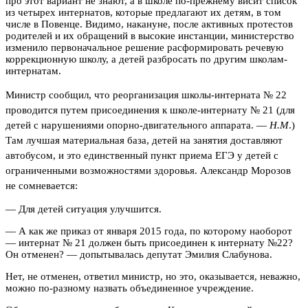
про этот вариант не знают, а в школе по-прежнему висит список
из четырех интернатов, которые предлагают их детям, в том
числе в Повенце. Видимо, накануне, после активных протестов
родителей и их обращений в высокие инстанции, министерство
изменило первоначальное решение расформировать речевую
коррекционную школу, а детей разбросать по другим школам-
интернатам.
Министр сообщил, что реорганизация школы-интерната № 22
проводится путем присоединения к школе-интернату № 21 (для
детей с нарушениями опорно-двигательного аппарата. —
Н.М
.)
Там лучшая материальная база, детей на занятия доставляют
автобусом, и это единственный пункт приема ЕГЭ у детей с
ограниченными возможностями здоровья.
Александр Морозов
не сомневается:
— Для детей ситуация улучшится.
— А как же приказ от января 2015 года, по которому наоборот
— интернат № 21 должен быть присоединен к интернату №22?
Он отменен? — допытывалась депутат Эмилия Слабунова.
Нет, не отменен, ответил министр, но это, оказывается, неважно,
можно по-разному назвать объединенное учреждение.