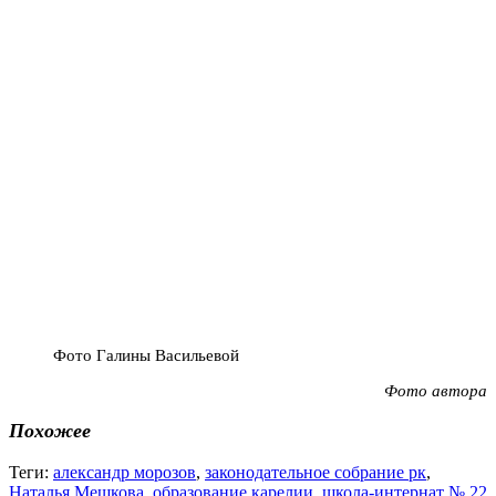
Фото Галины Васильевой
Фото автора
Похожее
Теги:
александр морозов
,
законодательное собрание рк
,
Наталья Мешкова
,
образование карелии
,
школа-интернат № 22