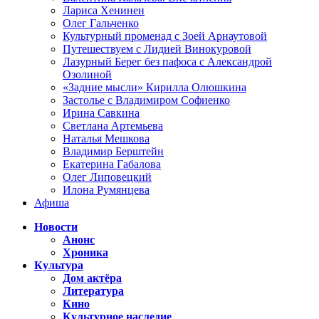
Лариса Хенинен
Олег Гальченко
Культурный променад с Зоей Арнаутовой
Путешествуем с Лидией Винокуровой
Лазурный Берег без пафоса с Александрой
Озолиной
«Задние мысли» Кирилла Олюшкина
Застолье с Владимиром Софиенко
Ирина Савкина
Светлана Артемьева
Наталья Мешкова
Владимир Берштейн
Екатерина Габалова
Олег Липовецкий
Илона Румянцева
Афиша
Новости
Анонс
Хроника
Культура
Дом актёра
Литература
Кино
Культурное наследие