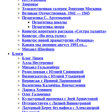
Здоровье
Художественная галерея Дмитрия Москина
Великая Отечественная. 1941 — 1945
Педагогика С. Артемьевой
Педагогика школы
Педагогика двора
Конкурс короткого рассказа «Сестра таланта»
Конкурс «Во весь голос»
Конкурс новой драматургии «Ремарка»
Каким мы помним август 1991-го…
Михаил Швейцер
Блоги
Блог Лицея
Алла Нестеренко
Михаил Гольденберг
Родословная с Юлией Свинцовой
Видоискатель с Юлией Утышевой
Вернисаж с Ириной Ларионовой
Валентина Калачёва. Впечатления
Лариса Хенинен
Олег Гальченко
Культурный променад с Зоей Арнаутовой
Путешествуем с Лидией Винокуровой
Лазурный Берег без пафоса с Александрой