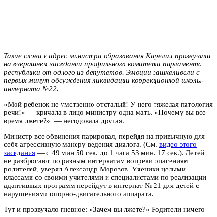
Такие слова в адрес министра образования Карелии прозвучали
на вчерашнем заседании профильного комитета парламента
республики от одного из депутатов. Эмоции зашкаливали с
первых минут обсуждения ликвидации коррекционной школы-
интерната №22.
«Мой ребенок не умственно отсталый! У него тяжелая патология
речи!» — кричала в лицо министру одна мать. «Почему вы все
время лжете?» — негодовала другая.
Министр все обвинения парировал, перейдя на привычную для
себя агрессивную манеру ведения диалога. (См.
видео этого
заседания
— с 49 мин 50 сек. до 1 часа 53 мин. 17 сек.). Детей
не разбросают по разным интернатам вопреки опасениям
родителей, уверял Александр Морозов. Ученики целыми
классами со своими учителями и специалистами по реализации
адаптивных программ перейдут в интернат № 21 для детей с
нарушениями опорно-двигательного аппарата.
Тут и прозвучало гневное: «Зачем вы лжете?» Родители ничего