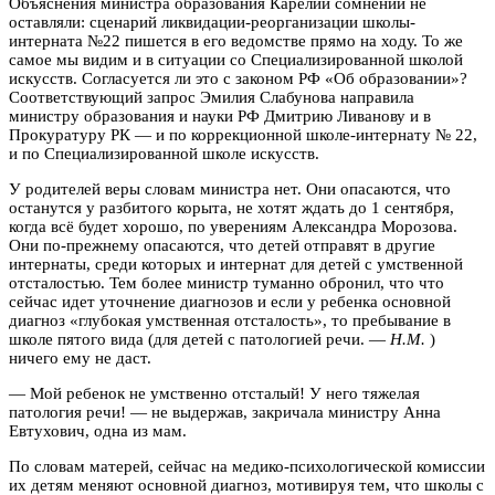
Объяснения министра образования Карелии сомнений не
оставляли: сценарий ликвидации-реорганизации школы-
интерната №22 пишется в его ведомстве прямо на ходу. То же
самое мы видим и в ситуации со Специализированной школой
искусств. Согласуется ли это с законом РФ «Об образовании»?
Соответствующий запрос Эмилия Слабунова направила
министру образования и науки РФ Дмитрию Ливанову и в
Прокуратуру РК — и по коррекционной школе-интернату № 22,
и по Специализированной школе искусств.
У родителей веры словам министра нет. Они опасаются, что
останутся у разбитого корыта, не хотят ждать до 1 сентября,
когда всё будет хорошо, по уверениям Александра Морозова.
Они по-прежнему опасаются, что детей отправят в другие
интернаты, среди которых и интернат для детей с умственной
отсталостью. Тем более министр туманно обронил, что что
сейчас идет уточнение диагнозов и если у ребенка основной
диагноз «глубокая умственная отсталость», то пребывание в
школе пятого вида (для детей с патологией речи. —
Н.М.
)
ничего ему не даст.
— Мой ребенок не умственно отсталый! У него тяжелая
патология речи! — не выдержав, закричала министру Анна
Евтухович, одна из мам.
По словам матерей, сейчас на медико-психологической комиссии
их детям меняют основной диагноз, мотивируя тем, что школы с