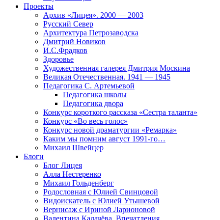
Проекты
Архив «Лицея». 2000 — 2003
Русский Север
Архитектура Петрозаводска
Дмитрий Новиков
И.С.Фрадков
Здоровье
Художественная галерея Дмитрия Москина
Великая Отечественная. 1941 — 1945
Педагогика С. Артемьевой
Педагогика школы
Педагогика двора
Конкурс короткого рассказа «Сестра таланта»
Конкурс «Во весь голос»
Конкурс новой драматургии «Ремарка»
Каким мы помним август 1991-го…
Михаил Швейцер
Блоги
Блог Лицея
Алла Нестеренко
Михаил Гольденберг
Родословная с Юлией Свинцовой
Видоискатель с Юлией Утышевой
Вернисаж с Ириной Ларионовой
Валентина Калачёва. Впечатления