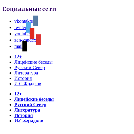
Социальные сети
vkontakte
twitter
youtube
zen-yandex
mail
12+
Лицейские беседы
Русский Север
Литература
История
И.С.Фрадков
12+
Лицейские беседы
Русский Север
Литература
История
И.С.Фрадков