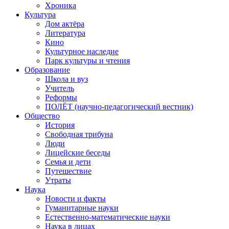
Хроника
Культура
Дом актёра
Литература
Кино
Культурное наследие
Парк культуры и чтения
Образование
Школа и вуз
Учитель
Реформы
ПОЛЁТ (научно-педагогический вестник)
Общество
История
Свободная трибуна
Люди
Лицейские беседы
Семья и дети
Путешествие
Утраты
Наука
Новости и факты
Гуманитарные науки
Естественно-математические науки
Наука в лицах