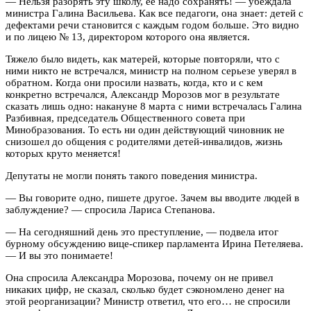
— Нельзя разорять эту школу, ее надо сохранять! — убеждала
министра Галина Васильева. Как все педагоги, она знает: детей с
дефектами речи становится с каждым годом больше. Это видно
и по лицею № 13, директором которого она является.
Тяжело было видеть, как матерей, которые повторяли, что с
ними никто не встречался, министр на полном серьезе уверял в
обратном. Когда они просили назвать, когда, кто и с кем
конкретно встречался, Александр Морозов мог в результате
сказать лишь одно: накануне 8 марта с ними встречалась Галина
Разбивная, председатель Общественного совета при
Минобразования. То есть ни один действующий чиновник не
снизошел до общения с родителями детей-инвалидов, жизнь
которых круто меняется!
Депутаты не могли понять такого поведения министра.
— Вы говорите одно, пишете другое. Зачем вы вводите людей в
заблуждение? — спросила Лариса Степанова.
— На сегодняшний день это преступление, — подвела итог
бурному обсуждению вице-спикер парламента Ирина Петеляева.
— И вы это понимаете!
Она спросила Александра Морозова, почему он не привел
никаких цифр, не сказал, сколько будет сэкономлено денег на
этой реорганизации? Министр ответил, что его… не спросили