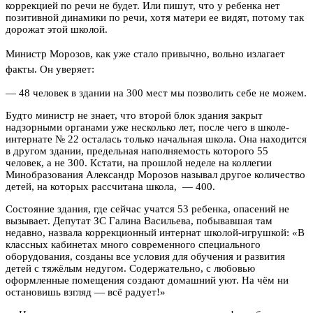
коррекцией по речи не будет. Или пишут, что у ребенка нет
позитивной динамики по речи, хотя матери ее видят, потому так
дорожат этой школой.
Министр Морозов, как уже стало привычно, вольно излагает
факты. Он уверяет:
— 48 человек в здании на 300 мест мы позволить себе не можем.
Будто министр не знает, что второй блок здания закрыт
надзорными органами уже несколько лет, после чего в школе-
интернате № 22 осталась только начальная школа. Она находится
в другом здании, предельная наполняемость которого 55
человек, а не 300. Кстати, на прошлой неделе на коллегии
Минобразования Александр Морозов называл другое количество
детей, на которых рассчитана школа, — 400.
Состояние здания, где сейчас учатся 53 ребенка, опасений не
вызывает. Депутат ЗС Галина Васильева, побывавшая там
недавно, назвала коррекционный интернат школой-игрушкой: «В
классных кабинетах много современного специального
оборудования, созданы все условия для обучения и развития
детей с тяжёлым недугом. Содержательно, с любовью
оформленные помещения создают домашний уют. На чём ни
остановишь взгляд — всё радует!»