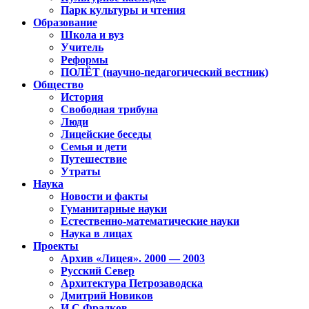
Парк культуры и чтения
Образование
Школа и вуз
Учитель
Реформы
ПОЛЁТ (научно-педагогический вестник)
Общество
История
Свободная трибуна
Люди
Лицейские беседы
Семья и дети
Путешествие
Утраты
Наука
Новости и факты
Гуманитарные науки
Естественно-математические науки
Наука в лицах
Проекты
Архив «Лицея». 2000 — 2003
Русский Север
Архитектура Петрозаводска
Дмитрий Новиков
И.С.Фрадков