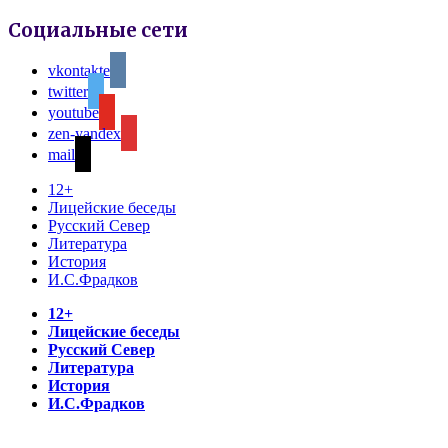
Социальные сети
vkontakte
twitter
youtube
zen-yandex
mail
12+
Лицейские беседы
Русский Север
Литература
История
И.С.Фрадков
12+
Лицейские беседы
Русский Север
Литература
История
И.С.Фрадков