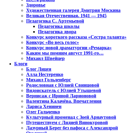
Здоровье
Художественная галерея Дмитрия Москина
Великая Отечественная. 1941 — 1945
Педагогика С. Артемьевой
Педагогика школы
Педагогика двора
Конкурс короткого рассказа «Сестра таланта»
Конкурс «Во весь голос»
Конкурс новой драматургии «Ремарка»
Каким мы помним август 1991-го…
Михаил Швейцер
Блоги
Блог Лицея
Алла Нестеренко
Михаил Гольденберг
Родословная с Юлией Свинцовой
Видоискатель с Юлией Утышевой
Вернисаж с Ириной Ларионовой
Валентина Калачёва. Впечатления
Лариса Хенинен
Олег Гальченко
Культурный променад с Зоей Арнаутовой
Путешествуем с Лидией Винокуровой
Лазурный Берег без пафоса с Александрой