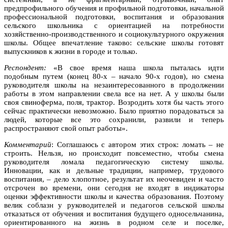
предпрофильного обучения и профильной подготовки, начальной
профессиональной подготовки, воспитания и образования
сельского школьника с ориентацией на потребности
хозяйственно-производственного и социокультурного окружения
школы. Общее впечатление таково: сельские школы готовят
выпускников к жизни в городе и только.
Респондент:
«В свое время наша школа пыталась идти
подобным путем (конец 80-х – начало 90-х годов), но смена
руководителя школы на незаинтересованного в продолжении
работы в этом направлении свела все на нет. А у школы были
своя свиноферма, поля, трактор. Возродить хотя бы часть этого
сейчас практически невозможно. Было приятно порадоваться за
людей, которые все это сохранили, развили и теперь
распространяют свой опыт работы».
Комментарий
: Соглашаюсь с автором этих строк: ломать – не
строить. Нельзя, но происходит повсеместно, чтобы смена
руководителя ломала педагогическую систему школы.
Инновации, как и дельные традиции, например, трудового
воспитания, – дело хлопотное, результат их неочевиден и часто
отсрочен во времени, они сегодня не входят в индикаторы
оценки эффективности школы и качества образования. Поэтому
велик соблазн у руководителей и педагогов сельской школы
отказаться от обучения и воспитания будущего односельчанина,
ориентированного на жизнь в родном селе и поселке,