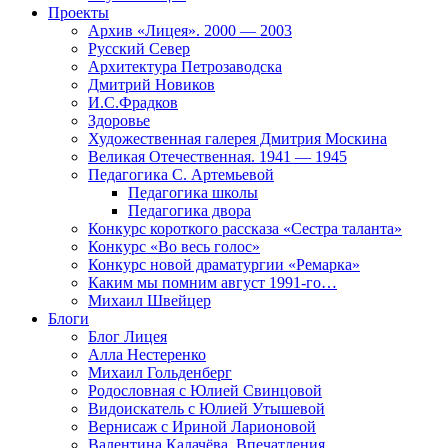
Проекты
Архив «Лицея». 2000 — 2003
Русский Север
Архитектура Петрозаводска
Дмитрий Новиков
И.С.Фрадков
Здоровье
Художественная галерея Дмитрия Москина
Великая Отечественная. 1941 — 1945
Педагогика С. Артемьевой
Педагогика школы
Педагогика двора
Конкурс короткого рассказа «Сестра таланта»
Конкурс «Во весь голос»
Конкурс новой драматургии «Ремарка»
Каким мы помним август 1991-го…
Михаил Швейцер
Блоги
Блог Лицея
Алла Нестеренко
Михаил Гольденберг
Родословная с Юлией Свинцовой
Видоискатель с Юлией Утышевой
Вернисаж с Ириной Ларионовой
Валентина Калачёва. Впечатления