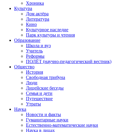
Хроника
Культура
Дом актёра
Литература
Кино
Культурное наследие
Парк культуры и чтения
Образование
Школа и вуз
Учитель
Реформы
ПОЛЁТ (научно-педагогический вестник)
Общество
История
Свободная трибуна
Люди
Лицейские беседы
Семья и дети
Путешествие
Утраты
Наука
Новости и факты
Гуманитарные науки
Естественно-математические науки
Наука в лицах