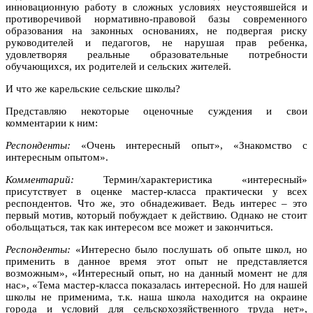
инновационную работу в сложных условиях неустоявшейся и
противоречивой нормативно-правовой базы современного
образования на законных основаниях, не подвергая риску
руководителей и педагогов, не нарушая прав ребенка,
удовлетворяя реальные образовательные потребности
обучающихся, их родителей и сельских жителей.
И что же карельские сельские школы?
Представляю некоторые оценочные суждения и свои
комментарии к ним:
Респонденты:
«Очень интересный опыт», «Знакомство с
интересным опытом».
Комментарий:
Термин/характеристика «интересный»
присутствует в оценке мастер-класса практически у всех
респондентов. Что же, это обнадеживает. Ведь интерес – это
первый мотив, который побуждает к действию. Однако не стоит
обольщаться, так как интересом все может и закончиться.
Респонденты:
«Интересно было послушать об опыте школ, но
применить в данное время этот опыт не представляется
возможным», «Интересный опыт, но на данный момент не для
нас», «Тема мастер-класса показалась интересной. Но для нашей
школы не применима, т.к. наша школа находится на окраине
города и условий для сельскохозяйственного труда нет»,