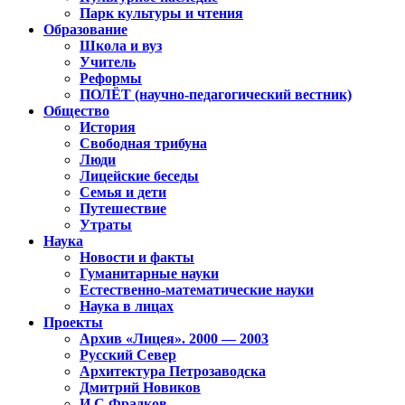
Парк культуры и чтения
Образование
Школа и вуз
Учитель
Реформы
ПОЛЁТ (научно-педагогический вестник)
Общество
История
Свободная трибуна
Люди
Лицейские беседы
Семья и дети
Путешествие
Утраты
Наука
Новости и факты
Гуманитарные науки
Естественно-математические науки
Наука в лицах
Проекты
Архив «Лицея». 2000 — 2003
Русский Север
Архитектура Петрозаводска
Дмитрий Новиков
И.С.Фрадков