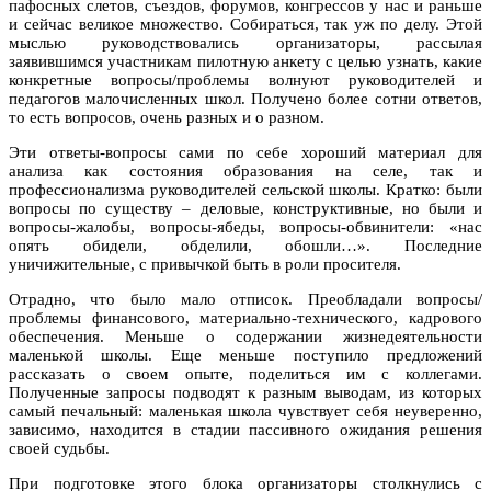
пафосных слетов, съездов, форумов, конгрессов у нас и раньше
и сейчас великое множество. Собираться, так уж по делу. Этой
мыслью руководствовались организаторы, рассылая
заявившимся участникам пилотную анкету с целью узнать, какие
конкретные вопросы/проблемы волнуют руководителей и
педагогов малочисленных школ. Получено более сотни ответов,
то есть вопросов, очень разных и о разном.
Эти ответы-вопросы сами по себе хороший материал для
анализа как состояния образования на селе, так и
профессионализма руководителей сельской школы. Кратко: были
вопросы по существу – деловые, конструктивные, но были и
вопросы-жалобы, вопросы-ябеды, вопросы-обвинители: «нас
опять обидели, обделили, обошли…». Последние
уничижительные, с привычкой быть в роли просителя.
Отрадно, что было мало отписок. Преобладали вопросы/
проблемы финансового, материально-технического, кадрового
обеспечения. Меньше о содержании жизнедеятельности
маленькой школы. Еще меньше поступило предложений
рассказать о своем опыте, поделиться им с коллегами.
Полученные запросы подводят к разным выводам, из которых
самый печальный: маленькая школа чувствует себя неуверенно,
зависимо, находится в стадии пассивного ожидания решения
своей судьбы.
При подготовке этого блока организаторы столкнулись с