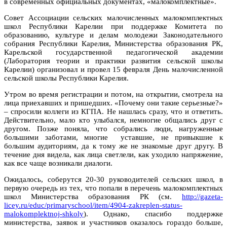
в современных официальных документах, «малокомплектные».
Совет Ассоциации сельских малочисленных малокомплектных
школ Республики Карелии при поддержке Комитета по
образованию, культуре и делам молодежи Законодательного
собрания Республики Карелия, Министерства образования РК,
Карельской государственной педагогической академии
(Лаборатория теории и практики развития сельской школы
Карелии) организовал и провел 15 февраля День малочисленной
сельской школы Республики Карелия.
Утром во время регистрации и потом, на открытии, смотрела на
лица приехавших и пришедших. «Почему они такие серьезные?»
– спросили коллеги из КГПА. Не нашлась сразу, что и ответить.
Действительно, мало кто улыбался, немногие общались друг с
другом. Позже поняла, что собрались люди, нагруженные
большими заботами, многие уставшие, не привыкшие к
большим аудиториям, да к тому же не знакомые друг другу. В
течение дня видела, как лица светлели, как уходило напряжение,
как все чаще возникали диалоги.
Ожидалось, соберутся 20-30 руководителей сельских школ, в
первую очередь из тех, что попали в перечень малокомплектных
школ Министерства образования РК (см.
http://gazeta-
licey.ru/educ/primaryschool/item/4904-zakreplen-status-
malokomplektnoj-shkoly
). Однако, спасибо поддержке
министерства, заявок и участников оказалось гораздо больше,