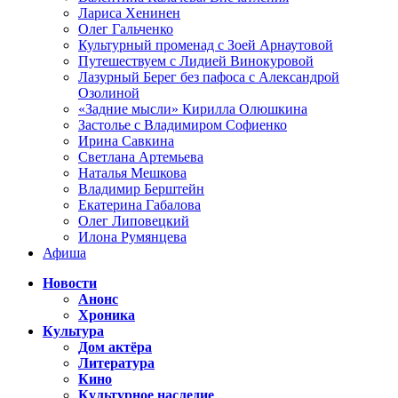
Лариса Хенинен
Олег Гальченко
Культурный променад с Зоей Арнаутовой
Путешествуем с Лидией Винокуровой
Лазурный Берег без пафоса с Александрой
Озолиной
«Задние мысли» Кирилла Олюшкина
Застолье с Владимиром Софиенко
Ирина Савкина
Светлана Артемьева
Наталья Мешкова
Владимир Берштейн
Екатерина Габалова
Олег Липовецкий
Илона Румянцева
Афиша
Новости
Анонс
Хроника
Культура
Дом актёра
Литература
Кино
Культурное наследие