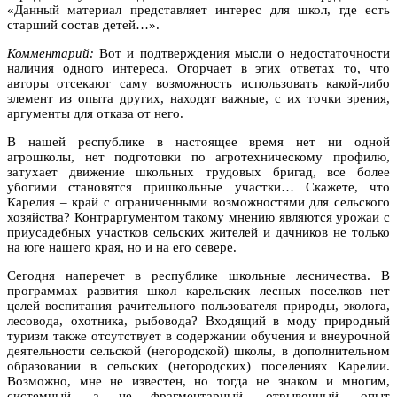
«Данный материал представляет интерес для школ, где есть
старший состав детей…».
Комментарий:
Вот и подтверждения мысли о недостаточности
наличия одного интереса. Огорчает в этих ответах то, что
авторы отсекают саму возможность использовать какой-либо
элемент из опыта других, находят важные, с их точки зрения,
аргументы для отказа от него.
В нашей республике в настоящее время нет ни одной
агрошколы, нет подготовки по агротехническому профилю,
затухает движение школьных трудовых бригад, все более
убогими становятся пришкольные участки… Скажете, что
Карелия – край с ограниченными возможностями для сельского
хозяйства? Контраргументом такому мнению являются урожаи с
приусадебных участков сельских жителей и дачников не только
на юге нашего края, но и на его севере.
Сегодня наперечет в республике школьные лесничества. В
программах развития школ карельских лесных поселков нет
целей воспитания рачительного пользователя природы, эколога,
лесовода, охотника, рыбовода? Входящий в моду природный
туризм также отсутствует в содержании обучения и внеурочной
деятельности сельской (негородской) школы, в дополнительном
образовании в сельских (негородских) поселениях Карелии.
Возможно, мне не известен, но тогда не знаком и многим,
системный, а не фрагментарный, отрывочный, опыт