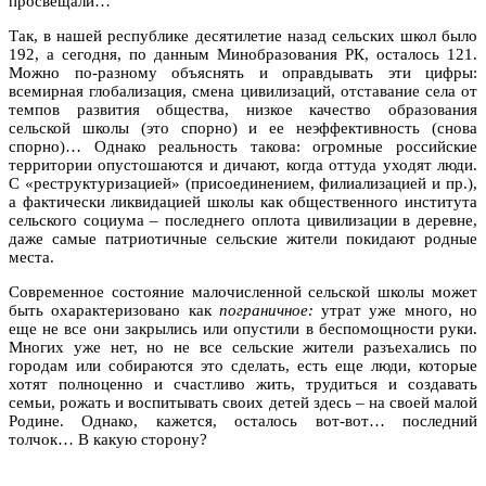
просвещали…
Так, в нашей республике десятилетие назад сельских школ было
192, а сегодня, по данным Минобразования РК, осталось 121.
Можно по-разному объяснять и оправдывать эти цифры:
всемирная глобализация, смена цивилизаций, отставание села от
темпов развития общества, низкое качество образования
сельской школы (это спорно) и ее неэффективность (снова
спорно)… Однако реальность такова: огромные российские
территории опустошаются и дичают, когда оттуда уходят люди.
С «реструктуризацией» (присоединением, филиализацией и пр.),
а фактически ликвидацией школы как общественного института
сельского социума – последнего оплота цивилизации в деревне,
даже самые патриотичные сельские жители покидают родные
места.
Современное состояние малочисленной сельской школы может
быть охарактеризовано как
пограничное:
утрат уже много, но
еще не все они закрылись или опустили в беспомощности руки.
Многих уже нет, но не все сельские жители разъехались по
городам или собираются это сделать, есть еще люди, которые
хотят полноценно и счастливо жить, трудиться и создавать
семьи, рожать и воспитывать своих детей здесь – на своей малой
Родине. Однако, кажется, осталось вот-вот… последний
толчок… В какую сторону?