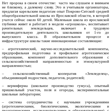
Нет пророка в своем отечестве: часто мы слушаем и внимаем
не близкому, а далекому слову. Это и учитывали организаторы,
предлагая карельским педагогам опыт Покрово-Ситской средней
общеобразовательной школы из Ярославской области, в которой
учатся сейчас около 60 детей. Маленькая школа из ярославской
глубинки живет и работает в модели «агрошкола», воспитывает
рачительных земледельцев, включает в трудовую
производительную деятельность школьников от 1-го до
выпускного класса. В образовательном процессе и
инфраструктуре школы такие инновационные составляющие:
–
агротехнический, научно-исследовательский компоненты,
предпрофильная подготовка и профильное агротехническое
образование, компонент дополнительного образования с
сельскохозяйственной направленностью и этнокультурной
направленностью;
–
сельскохозяйственный кооператив «Земледелец»,
объединяющий подростков, педагогов, родителей;
–
вермиферма (школьное производство гумуса), опытный
пришкольный участок, поля и огороды, экспериментальные
школьные лаборатории;
–
система сотрудничества с научными учреждениями
(агротехническими, биологическими, экологическими и
педагогическими, исследовательскими и образовательными), с