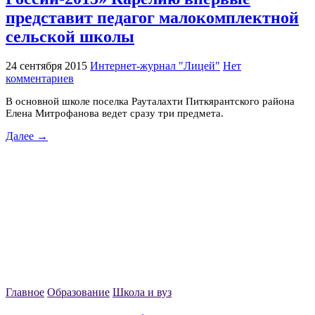
представит педагог малокомплектной
сельской школы
24 сентября 2015
Интернет-журнал "Лицей"
Нет
комментариев
В основной школе поселка Рауталахти Питкярантского района
Елена Митрофанова ведет сразу три предмета.
Далее →
Главное
Образование
Школа и вуз