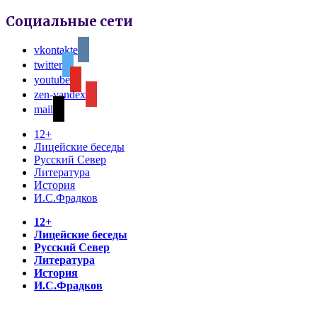
Социальные сети
vkontakte
twitter
youtube
zen-yandex
mail
12+
Лицейские беседы
Русский Север
Литература
История
И.С.Фрадков
12+
Лицейские беседы
Русский Север
Литература
История
И.С.Фрадков