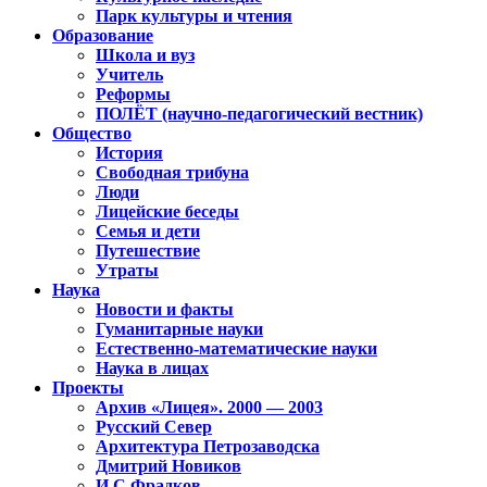
Парк культуры и чтения
Образование
Школа и вуз
Учитель
Реформы
ПОЛЁТ (научно-педагогический вестник)
Общество
История
Свободная трибуна
Люди
Лицейские беседы
Семья и дети
Путешествие
Утраты
Наука
Новости и факты
Гуманитарные науки
Естественно-математические науки
Наука в лицах
Проекты
Архив «Лицея». 2000 — 2003
Русский Север
Архитектура Петрозаводска
Дмитрий Новиков
И.С.Фрадков