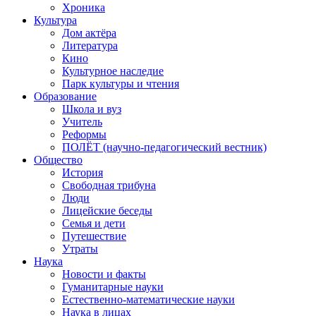
Хроника
Культура
Дом актёра
Литература
Кино
Культурное наследие
Парк культуры и чтения
Образование
Школа и вуз
Учитель
Реформы
ПОЛЁТ (научно-педагогический вестник)
Общество
История
Свободная трибуна
Люди
Лицейские беседы
Семья и дети
Путешествие
Утраты
Наука
Новости и факты
Гуманитарные науки
Естественно-математические науки
Наука в лицах