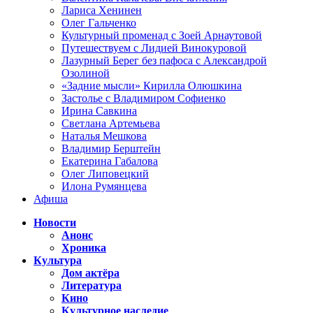
Лариса Хенинен
Олег Гальченко
Культурный променад с Зоей Арнаутовой
Путешествуем с Лидией Винокуровой
Лазурный Берег без пафоса с Александрой
Озолиной
«Задние мысли» Кирилла Олюшкина
Застолье с Владимиром Софиенко
Ирина Савкина
Светлана Артемьева
Наталья Мешкова
Владимир Берштейн
Екатерина Габалова
Олег Липовецкий
Илона Румянцева
Афиша
Новости
Анонс
Хроника
Культура
Дом актёра
Литература
Кино
Культурное наследие