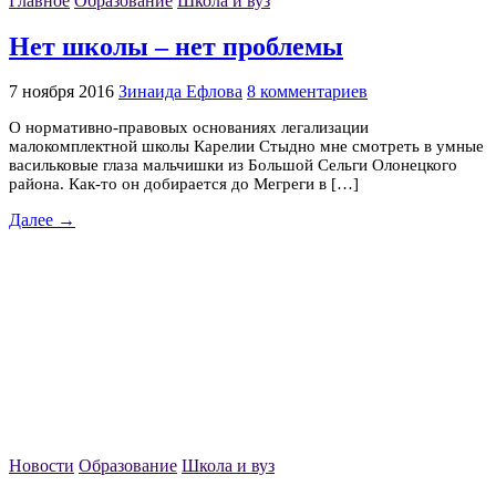
Главное
Образование
Школа и вуз
Нет школы – нет проблемы
7 ноября 2016
Зинаида Ефлова
8 комментариев
О нормативно-правовых основаниях легализации
малокомплектной школы Карелии Стыдно мне смотреть в умные
васильковые глаза мальчишки из Большой Сельги Олонецкого
района. Как-то он добирается до Мегреги в […]
Далее →
Новости
Образование
Школа и вуз