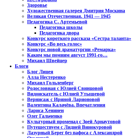
Здоровье
Художественная галерея Дмитрия Москина
Великая Отечественная. 1941 — 1945
Педагогика С. Артемьевой
Педагогика школы
Педагогика двора
Конкурс короткого рассказа «Сестра таланта»
Конкурс «Во весь голос»
Конкурс новой драматургии «Ремарка»
Каким мы помним август 1991-го…
Михаил Швейцер
Блоги
Блог Лицея
Алла Нестеренко
Михаил Гольденберг
Родословная с Юлией Свинцовой
Видоискатель с Юлией Утышевой
Вернисаж с Ириной Ларионовой
Валентина Калачёва. Впечатления
Лариса Хенинен
Олег Гальченко
Культурный променад с Зоей Арнаутовой
Путешествуем с Лидией Винокуровой
Лазурный Берег без пафоса с Александрой