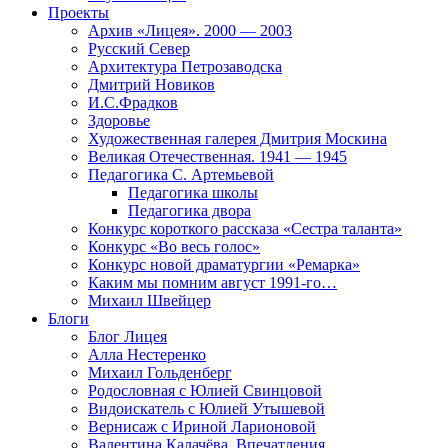
Проекты
Архив «Лицея». 2000 — 2003
Русский Север
Архитектура Петрозаводска
Дмитрий Новиков
И.С.Фрадков
Здоровье
Художественная галерея Дмитрия Москина
Великая Отечественная. 1941 — 1945
Педагогика С. Артемьевой
Педагогика школы
Педагогика двора
Конкурс короткого рассказа «Сестра таланта»
Конкурс «Во весь голос»
Конкурс новой драматургии «Ремарка»
Каким мы помним август 1991-го…
Михаил Швейцер
Блоги
Блог Лицея
Алла Нестеренко
Михаил Гольденберг
Родословная с Юлией Свинцовой
Видоискатель с Юлией Утышевой
Вернисаж с Ириной Ларионовой
Валентина Калачёва. Впечатления