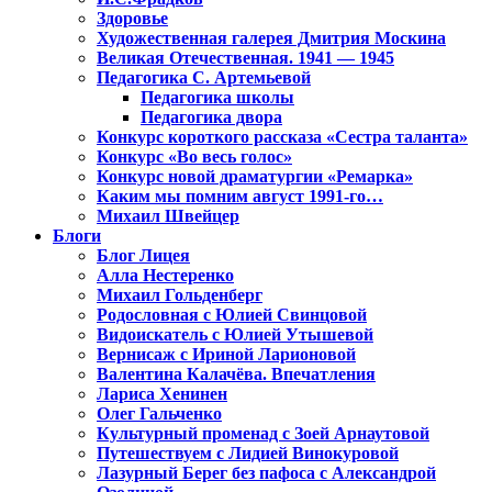
Здоровье
Художественная галерея Дмитрия Москина
Великая Отечественная. 1941 — 1945
Педагогика С. Артемьевой
Педагогика школы
Педагогика двора
Конкурс короткого рассказа «Сестра таланта»
Конкурс «Во весь голос»
Конкурс новой драматургии «Ремарка»
Каким мы помним август 1991-го…
Михаил Швейцер
Блоги
Блог Лицея
Алла Нестеренко
Михаил Гольденберг
Родословная с Юлией Свинцовой
Видоискатель с Юлией Утышевой
Вернисаж с Ириной Ларионовой
Валентина Калачёва. Впечатления
Лариса Хенинен
Олег Гальченко
Культурный променад с Зоей Арнаутовой
Путешествуем с Лидией Винокуровой
Лазурный Берег без пафоса с Александрой