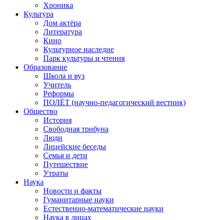
Хроника
Культура
Дом актёра
Литература
Кино
Культурное наследие
Парк культуры и чтения
Образование
Школа и вуз
Учитель
Реформы
ПОЛЁТ (научно-педагогический вестник)
Общество
История
Свободная трибуна
Люди
Лицейские беседы
Семья и дети
Путешествие
Утраты
Наука
Новости и факты
Гуманитарные науки
Естественно-математические науки
Наука в лицах