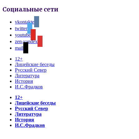
Социальные сети
vkontakte
twitter
youtube
zen-yandex
mail
12+
Лицейские беседы
Русский Север
Литература
История
И.С.Фрадков
12+
Лицейские беседы
Русский Север
Литература
История
И.С.Фрадков