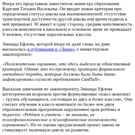
Вчера его представила заместитель министра образования
Карелии Татьяна Васильева. Он вводит новые критерии при
определении статуса школы как малокомплектной: отсутствие
транспортной доступности другой школы или время подвоза к
ней превышает 30 минут в одну сторону, средняя наполняемость
классов-комплектов в начальном и основном звене не превышает
9 человек, отсутствие параллельных классов.
Зинаида Ефлова, которой вчера не дали слова, на днях
высказалась
в публикации в «Лицее»
о министерском
законопроекте:
«Положительно оцениваю, что здесь выделен не единственный
критерий. Однако это по-прежнему, критерии формального
очевидного порядка, которые должны были быть давно
зафиксированы согласно требованиям СанПиН».
Высказав замечания по законопроекту, Зинаида Ефлова
категорически возразила против формулировки «класс-комплект
– группа обучающихся, состоящая из двух и более классов». Она
считает обучение в классе-комплекте по более чем двум
образовательным программам нарушением прав ребёнка и
педагога:
«Ребёнок и учитель – не машины, их
психофизиологические и психофизические возможности
ограничены!»
По ее оценке предлагаемый проект закона не
стимулирует маленькую школу на развитие.