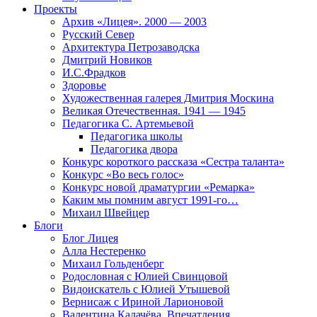
Проекты
Архив «Лицея». 2000 — 2003
Русский Север
Архитектура Петрозаводска
Дмитрий Новиков
И.С.Фрадков
Здоровье
Художественная галерея Дмитрия Москина
Великая Отечественная. 1941 — 1945
Педагогика С. Артемьевой
Педагогика школы
Педагогика двора
Конкурс короткого рассказа «Сестра таланта»
Конкурс «Во весь голос»
Конкурс новой драматургии «Ремарка»
Каким мы помним август 1991-го…
Михаил Швейцер
Блоги
Блог Лицея
Алла Нестеренко
Михаил Гольденберг
Родословная с Юлией Свинцовой
Видоискатель с Юлией Утышевой
Вернисаж с Ириной Ларионовой
Валентина Калачёва. Впечатления