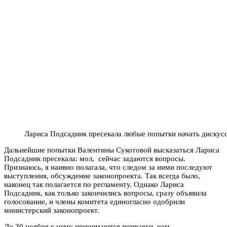
Лариса Подсадник пресекала любые попытки начать дискус
Дальнейшие попытки Валентины Сукотовой высказаться Лариса
Подсадник пресекала: мол, сейчас задаются вопросы.
Признаюсь, я наивно полагала, что следом за ними последуют
выступления, обсуждение законопроекта. Так всегда было,
наконец так полагается по регламенту. Однако Лариса
Подсадник, как только закончились вопросы, сразу объявила
голосование, и члены комитета единогласно одобрили
министерский законопроект.
До 30 ноября к нему принимаются поправки, чем