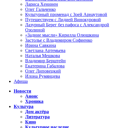
Лариса Хенинен
Олег Гальченко
Культурный променад с Зоей Арнаутовой
Путешествуем с Лидией Винокуровой
Лазурный Берег без пафоса с Александрой
Озолиной
«Задние мысли» Кирилла Олюшкина
Застолье с Владимиром Софиенко
Ирина Савкина
Светлана Артемьева
Наталья Мешкова
Владимир Берштейн
Екатерина Габалова
Олег Липовецкий
Илона Румянцева
Афиша
Новости
Анонс
Хроника
Культура
Дом актёра
Литература
Кино
Культурное наследие