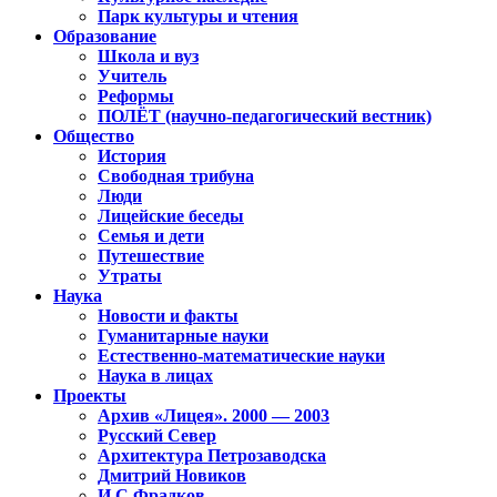
Парк культуры и чтения
Образование
Школа и вуз
Учитель
Реформы
ПОЛЁТ (научно-педагогический вестник)
Общество
История
Свободная трибуна
Люди
Лицейские беседы
Семья и дети
Путешествие
Утраты
Наука
Новости и факты
Гуманитарные науки
Естественно-математические науки
Наука в лицах
Проекты
Архив «Лицея». 2000 — 2003
Русский Север
Архитектура Петрозаводска
Дмитрий Новиков
И.С.Фрадков