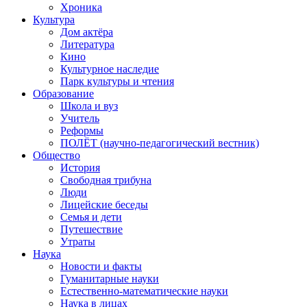
Хроника
Культура
Дом актёра
Литература
Кино
Культурное наследие
Парк культуры и чтения
Образование
Школа и вуз
Учитель
Реформы
ПОЛЁТ (научно-педагогический вестник)
Общество
История
Свободная трибуна
Люди
Лицейские беседы
Семья и дети
Путешествие
Утраты
Наука
Новости и факты
Гуманитарные науки
Естественно-математические науки
Наука в лицах