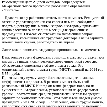
Рекомендации дает Андрей Демидов, сопредседатель
Межрегионального профсоюза работников образования
«Учитель».
– Права такого у работника отнять никто не может. Если устный
ответ не удовлетворяет или его совсем нет, то необходимо
подать директору письменный запрос, к которому приложить
копию расчетки за последний месяц и для сравнения за
предыдущий. Отказаться отвечать на письменный запрос
работника, касающийся его трудового договора,а ваша зарплата
именно такой случай, работодатель не вправе.
Далее важно понимать следующие принципиальные моменты.
В настоящее время федеральное законодательство оставляет для
директора школы (как и регионального чиновника) всего два
обязательных ориентира в сфере оплаты труда. Это
минимальный размер оплаты труда (МРОТ), равный на 2014 год
5 554 рублей.
При этом в эту сумму могут быть включены региональные
коэффициенты и доплаты. В регионах может быть свой
региональный МРОТ. Иногда он выше федерального, но не
существенно. Вторая планка, установленная на федеральном
уровне – соответствие средней учительской зарплаты средней
зарплате по экономике региона. Этот показатель введен указом
президента 7 мая 2012 года. К сожалению, очень трудно понять,
как соотносится средняя педагогическая зарплата по региону с