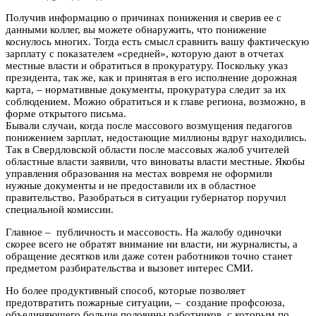
Получив информацию о причинах понижения и сверив ее с
данными коллег, вы можете обнаружить, что понижение
коснулось многих. Тогда есть смысл сравнить вашу фактическую
зарплату с показателем «средней», которую дают в отчетах
местные власти и обратиться в прокуратуру. Поскольку указ
президента, так же, как и принятая в его исполнение дорожная
карта, – нормативные документы, прокуратура следит за их
соблюдением. Можно обратиться и к главе региона, возможно, в
форме открытого письма.
Бывали случаи, когда после массового возмущения педагогов
понижением зарплат, недостающие миллионы вдруг находились.
Так в Свердловской области после массовых жалоб учителей
областные власти заявили, что виноваты власти местные. Якобы
управления образования на местах вовремя не оформили
нужные документы и не предоставили их в областное
правительство. Разобраться в ситуации губернатор поручил
специальной комиссии.
Главное – публичность и массовость. На жалобу одиночки
скорее всего не обратят внимание ни власти, ни журналисты, а
обращение десятков или даже сотен работников точно станет
предметом разбирательства и вызовет интерес СМИ.
Но более продуктивный способ, которые позволяет
предотвратить пожарные ситуации, – создание профсоюза,
объединяющего больше половины работников, с которым по