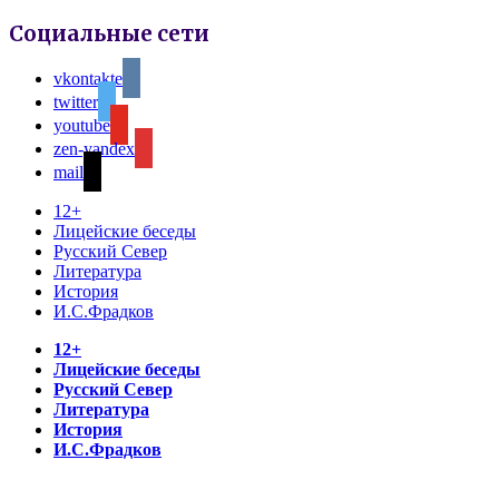
Социальные сети
vkontakte
twitter
youtube
zen-yandex
mail
12+
Лицейские беседы
Русский Север
Литература
История
И.С.Фрадков
12+
Лицейские беседы
Русский Север
Литература
История
И.С.Фрадков