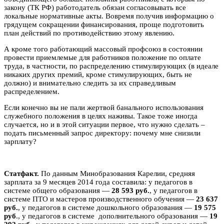
закону (ТК РФ) работодатель обязан согласовывать все
локальные нормативные акты. Вовремя получив информацию о
грядущем сокращении финансирования, проще подготовить
план действий по противодействию этому явлению.
А кроме того работающий массовый профсоюз в состоянии
провести приемлемые для работников положение по оплате
труда, в частности, по распределению стимулирующих (в идеале
никаких других премий, кроме стимулирующих, быть не
должно) и внимательно следить за их справедливым
распределением.
Если конечно вы не пали жертвой банального использования
служебного положения в целях наживы. Такое тоже иногда
случается, но и в этой ситуации первое, что нужно сделать –
подать письменный запрос директору: почему мне снизили
зарплату?
Статфакт.
По данным Минобразования Карелии, средняя
зарплата за 9 месяцев 2014 года составила: у педагогов в
системе общего образования —
28 593 руб.
, у педагогов в
системе ПТО и мастеров производственного обучения —
23 637
руб.
, у педагогов в системе дошкольного образования —
19 575
руб
., у педагогов в системе дополнительного образования —
19