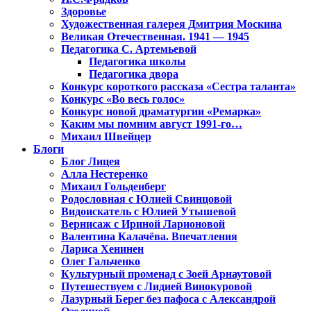
Здоровье
Художественная галерея Дмитрия Москина
Великая Отечественная. 1941 — 1945
Педагогика С. Артемьевой
Педагогика школы
Педагогика двора
Конкурс короткого рассказа «Сестра таланта»
Конкурс «Во весь голос»
Конкурс новой драматургии «Ремарка»
Каким мы помним август 1991-го…
Михаил Швейцер
Блоги
Блог Лицея
Алла Нестеренко
Михаил Гольденберг
Родословная с Юлией Свинцовой
Видоискатель с Юлией Утышевой
Вернисаж с Ириной Ларионовой
Валентина Калачёва. Впечатления
Лариса Хенинен
Олег Гальченко
Культурный променад с Зоей Арнаутовой
Путешествуем с Лидией Винокуровой
Лазурный Берег без пафоса с Александрой