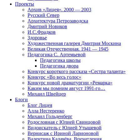
Проекты
Архив «Лицея». 2000 — 2003
Русский Север
Архитектура Петрозаводска
Дмитрий Новиков
И.С.Фрадков
Здоровье
Художественная галерея Дмитрия Москина
Великая Отечественная. 1941 — 1945
Педагогика С. Артемьевой
Педагогика школы
Педагогика двора
Конкурс короткого рассказа «Сестра таланта»
Конкурс «Во весь голос»
Конкурс новой драматургии «Ремарка»
Каким мы помним август 1991-го…
Михаил Швейцер
Блоги
Блог Лицея
Алла Нестеренко
Михаил Гольденберг
Родословная с Юлией Свинцовой
Видоискатель с Юлией Утышевой
Вернисаж с Ириной Ларионовой
Валентина Калачёва. Впечатления