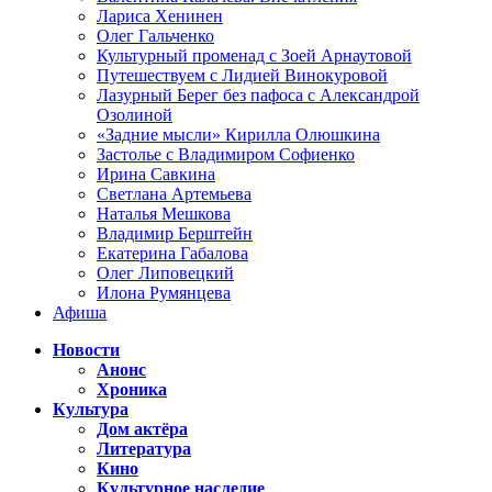
Лариса Хенинен
Олег Гальченко
Культурный променад с Зоей Арнаутовой
Путешествуем с Лидией Винокуровой
Лазурный Берег без пафоса с Александрой
Озолиной
«Задние мысли» Кирилла Олюшкина
Застолье с Владимиром Софиенко
Ирина Савкина
Светлана Артемьева
Наталья Мешкова
Владимир Берштейн
Екатерина Габалова
Олег Липовецкий
Илона Румянцева
Афиша
Новости
Анонс
Хроника
Культура
Дом актёра
Литература
Кино
Культурное наследие