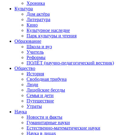
Хроника
Культура
Дом актёра
Литература
Кино
Культурное наследие
Парк культуры и чтения
Образование
Школа и вуз
Учитель
Реформы
ПОЛЁТ (научно-педагогический вестник)
Общество
История
Свободная трибуна
Люди
Лицейские беседы
Семья и дети
Путешествие
Утраты
Наука
Новости и факты
Гуманитарные науки
Естественно-математические науки
Наука в лицах