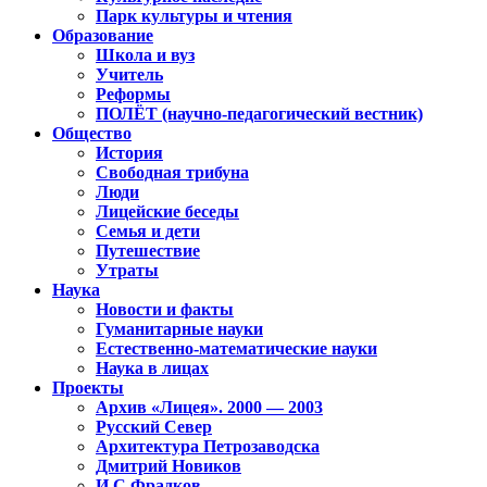
Парк культуры и чтения
Образование
Школа и вуз
Учитель
Реформы
ПОЛЁТ (научно-педагогический вестник)
Общество
История
Свободная трибуна
Люди
Лицейские беседы
Семья и дети
Путешествие
Утраты
Наука
Новости и факты
Гуманитарные науки
Естественно-математические науки
Наука в лицах
Проекты
Архив «Лицея». 2000 — 2003
Русский Север
Архитектура Петрозаводска
Дмитрий Новиков
И.С.Фрадков