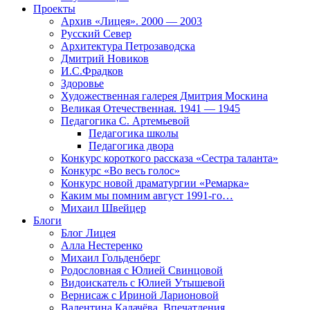
Проекты
Архив «Лицея». 2000 — 2003
Русский Север
Архитектура Петрозаводска
Дмитрий Новиков
И.С.Фрадков
Здоровье
Художественная галерея Дмитрия Москина
Великая Отечественная. 1941 — 1945
Педагогика С. Артемьевой
Педагогика школы
Педагогика двора
Конкурс короткого рассказа «Сестра таланта»
Конкурс «Во весь голос»
Конкурс новой драматургии «Ремарка»
Каким мы помним август 1991-го…
Михаил Швейцер
Блоги
Блог Лицея
Алла Нестеренко
Михаил Гольденберг
Родословная с Юлией Свинцовой
Видоискатель с Юлией Утышевой
Вернисаж с Ириной Ларионовой
Валентина Калачёва. Впечатления