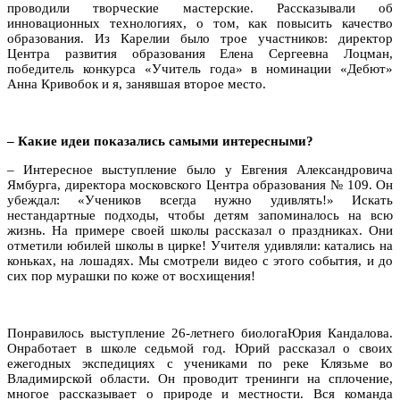
проводили творческие мастерские. Рассказывали об
инновационных технологиях, о том, как повысить качество
образования. Из Карелии было трое участников: директор
Центра развития образования Елена Сергеевна Лоцман,
победитель конкурса «Учитель года» в номинации «Дебют»
Анна Кривобок и я, занявшая второе место.
– Какие идеи показались самыми интересными?
– Интересное выступление было у Евгения Александровича
Ямбурга, директора московского Центра образования № 109. Он
убеждал: «Учеников всегда нужно удивлять!» Искать
нестандартные подходы, чтобы детям запоминалось на всю
жизнь. На примере своей школы рассказал о праздниках. Они
отметили юбилей школы в цирке! Учителя удивляли: катались на
коньках, на лошадях. Мы смотрели видео с этого события, и до
сих пор мурашки по коже от восхищения!
Понравилось выступление 26-летнего биологаЮрия Кандалова.
Онработает в школе седьмой год. Юрий рассказал о своих
ежегодных экспедициях с учениками по реке Клязьме во
Владимирской области. Он проводит тренинги на сплочение,
многое рассказывает о природе и местности. Вся команда