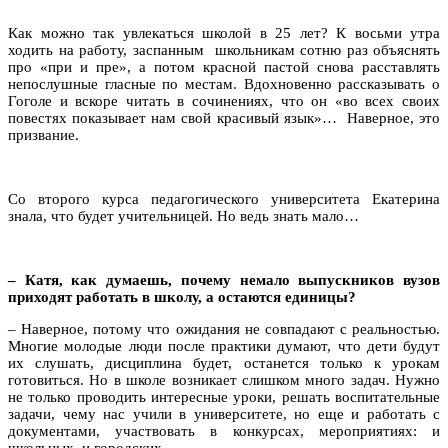
Как можно так увлекаться школой в 25 лет? К восьми утра
ходить на работу, заспанным школьникам сотню раз объяснять
про «при и пре», а потом красной пастой снова расставлять
непослушные гласные по местам. Вдохновенно рассказывать о
Гоголе и вскоре читать в сочинениях, что он «во всех своих
повестях показывает нам свой красивый язык»… Наверное, это
призвание.
Со второго курса педагогического университета Екатерина
знала, что будет учительницей. Но ведь знать мало…
– Катя, как думаешь, почему немало выпускников вузов
приходят работать в школу, а остаются единицы?
– Наверное, потому что ожидания не совпадают с реальностью.
Многие молодые люди после практики думают, что дети будут
их слушать, дисциплина будет, останется только к урокам
готовиться. Но в школе возникает слишком много задач. Нужно
не только проводить интересные уроки, решать воспитательные
задачи, чему нас учили в университете, но еще и работать с
документами, участвовать в конкурсах, мероприятиях: и
школьных, и городских.