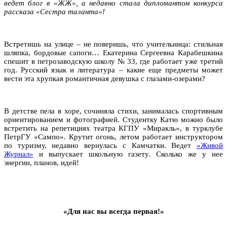
ведет блог в «ЖЖ», а недавно стала дипломантом конкурса
рассказа «Сестра таланта»!
Встретишь на улице – не поверишь, что учительница: стильная
шляпка, бордовые сапоги… Екатерина Сергеевна Карабешкина
спешит в петрозаводскую школу № 33, где работает уже третий
год. Русский язык и литература – какие еще предметы может
вести эта хрупкая романтичная девушка с глазами-озерами?
В детстве пела в хоре, сочиняла стихи, занималась спортивным
ориентированием и фотографией. Студентку Катю можно было
встретить на репетициях театра КГПУ «Миракль», в турклубе
ПетрГУ «Сампо». Крутит огонь, летом работает инструктором
по туризму, недавно вернулась с Камчатки. Ведет
«Живой
Журнал»
и выпускает школьную газету
.
Сколько же у нее
энергии, планов, идей!
«Для нас вы всегда первая!»