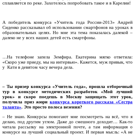
сплавляется по реке. Захотелось попробовать такое и в Карелии!
А победитель конкурса «Учитель года России-2013» Андрей
Сиденко рассказывал об использовании смартфонов на уроках в
образовательных целях. Но мне эта тема показалась далекой –
далеко не у всех наших детей есть смартфоны.
…На телефоне запела Земфира. Екатерина мягко ответила:
«Скоро уже приеду, мы на интервью». Кажется, муж привык, что
у Кати в девятом часу вечера дела.
– Ты призер конкурса «Учитель года», прошла отборочный
тур в конкурсе методических разработок «Мой лучший
урок» и скоро поедешь в Москву защищать этот урок,
получила приз жюри
конкурса короткого рассказа «Сестра
таланта»
. Это просто полоса везения?
– Не знаю. Конкурсы помогают мне посмотреть на всё, что я
делаю, под другим углом. Даже до смешного доходит… Как-то
читала рассылку на электронной почте, а там информация о
конкурсе на лучший социальный проект. И первая мысль: «А не