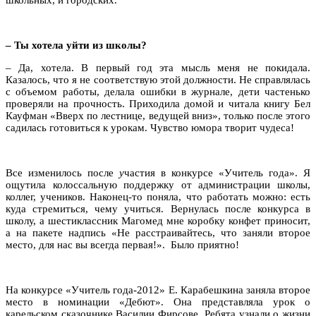
– Ты хотела уйти из школы?
– Да, хотела. В первый год эта мысль меня не покидала.
Казалось, что я не соответствую этой должности. Не справлялась
с объемом работы, делала ошибки в журнале, дети частенько
проверяли на прочность. Приходила домой и читала книгу Бел
Кауфман «Вверх по лестнице, ведущей вниз», только после этого
садилась готовиться к урокам. Чувство юмора творит чудеса!
Все изменилось после
у
частия в конкурсе «Учитель года». Я
ощутила колоссальную поддержку от администрации школы,
коллег, учеников. Наконец-то поняла, что работать можно: есть
куда стремиться, чему учиться. Вернулась после конкурса в
школу, а шестиклассник Магомед мне коробку конфет приносит,
а на пакете надпись «Не расстраивайтесь, что заняли второе
место, для нас вы всегда первая!». Было приятно!
На конкурсе «Учитель года-2012» Е. Карабешкина заняла второе
место в номинации «Дебют». Она представляла урок о
карельском сказочнике Василии Фирсове. Ребята узнали о жизни