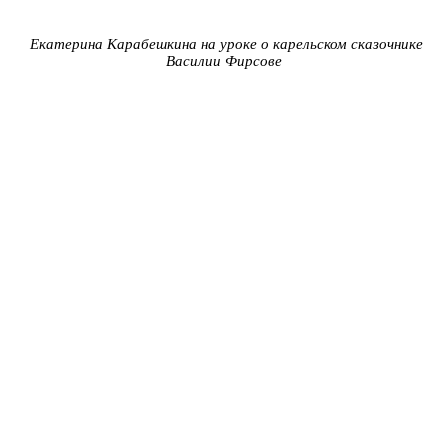
Екатерина
Карабешкин
а на уроке о карельском сказочнике
Василии Фирсове