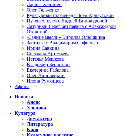
Лариса Хенинен
Олег Гальченко
Культурный променад с Зоей Арнаутовой
Путешествуем с Лидией Винокуровой
Лазурный Берег без пафоса с Александрой
Озолиной
«Задние мысли» Кирилла Олюшкина
Застолье с Владимиром Софиенко
Ирина Савкина
Светлана Артемьева
Наталья Мешкова
Владимир Берштейн
Екатерина Габалова
Олег Липовецкий
Илона Румянцева
Афиша
Новости
Анонс
Хроника
Культура
Дом актёра
Литература
Кино
Культурное наследие