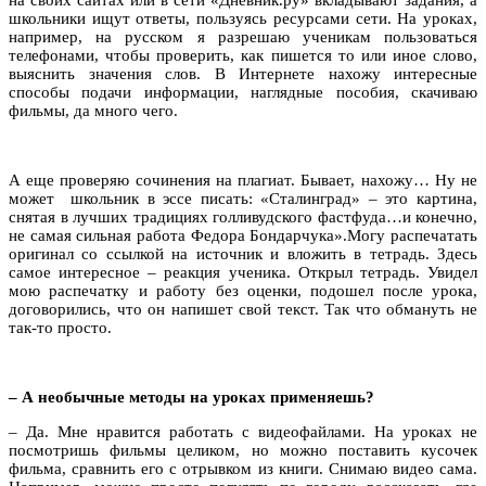
школьники ищут ответы, пользуясь ресурсами сети. На уроках,
например, на русском я разрешаю ученикам пользоваться
телефонами, чтобы проверить, как пишется то или иное слово,
выяснить значения слов. В Интернете нахожу интересные
способы подачи информации, наглядные пособия, скачиваю
фильмы, да много чего.
А еще проверяю сочинения на плагиат. Бывает, нахожу… Ну не
может школьник в эссе писать: «Сталинград» – это картина,
снятая в лучших традициях голливудского фастфуда…и конечно,
не самая сильная работа Федора Бондарчука».Могу распечатать
оригинал со ссылкой на источник и вложить в тетрадь. Здесь
самое интересное – реакция ученика. Открыл тетрадь. Увидел
мою распечатку и работу без оценки, подошел после урока,
договорились, что он напишет свой текст. Так что обмануть не
так-то просто.
– А
необычные методы на уроках применяешь?
– Да. Мне нравится работать с видеофайлами. На уроках не
посмотришь фильмы целиком, но можно поставить кусочек
фильма, сравнить его с отрывком из книги. Снимаю видео сама.