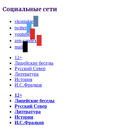
Социальные сети
vkontakte
twitter
youtube
zen-yandex
mail
12+
Лицейские беседы
Русский Север
Литература
История
И.С.Фрадков
12+
Лицейские беседы
Русский Север
Литература
История
И.С.Фрадков