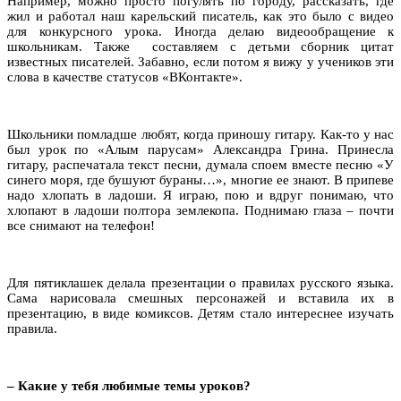
Например, можно просто погулять по городу, рассказать, где
жил и работал наш карельский писатель, как это было с видео
для конкурсного урока. Иногда делаю видеообращение к
школьникам. Также составляем с детьми сборник цитат
известных писателей. Забавно, если потом я вижу у учеников эти
слова в качестве статусов «ВКонтакте».
Школьники помладше любят, когда приношу гитару. Как-то у нас
был урок по «Алым парусам» Александра Грина. Принесла
гитару, распечатала текст песни, думала споем вместе песню «У
синего моря, где бушуют бураны…», многие ее знают. В припеве
надо хлопать в ладоши. Я играю, пою и вдруг понимаю, что
хлопают в ладоши полтора землекопа. Поднимаю глаза – почти
все снимают на телефон!
Для пятиклашек делала презентации о правилах русского языка.
Сама нарисовала смешных персонажей и вставила их в
презентацию, в виде комиксов. Детям стало интереснее изучать
правила.
– Какие у тебя любимые темы уроков?