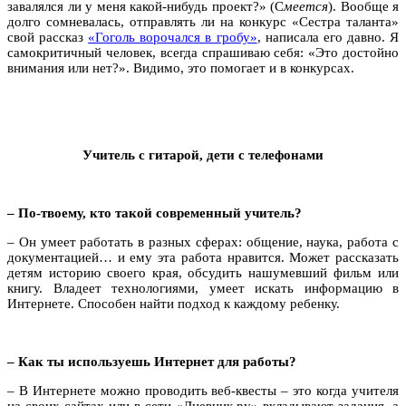
завалялся ли у меня какой-нибудь проект?» (С
меется
). Вообще я
долго сомневалась, отправлять ли на конкурс «Сестра таланта»
свой рассказ
«Гоголь ворочался в гробу»
, написала его давно. Я
самокритичный человек, всегда спрашиваю себя: «Это достойно
внимания или нет?». Видимо, это помогает и в конкурсах.
Учитель с гитарой, дети с телефонами
– По-твоему, кто такой современный учитель?
– Он умеет работать в разных сферах: общение, наука, работа с
документацией… и ему эта работа нравится. Может рассказать
детям историю своего края, обсудить нашумевший фильм или
книгу. Владеет технологиями, умеет искать информацию в
Интернете. Способен найти подход к каждому ребенку.
– Как ты используешь Интернет для работы?
– В Интернете можно проводить веб-квесты – это когда учителя
на своих сайтах или в сети «Дневник.ру» вкладывают задания, а