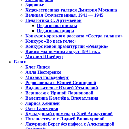
Здоровье
Художественная галерея Дмитрия Москина
Великая Отечественная. 1941 — 1945
Педагогика С. Артемьевой
Педагогика школы
Педагогика двора
Конкурс короткого рассказа «Сестра таланта»
Конкурс «Во весь голос»
Конкурс новой драматургии «Ремарка»
Каким мы помним август 1991-го…
Михаил Швейцер
Блоги
Блог Лицея
Алла Нестеренко
Михаил Гольденберг
Родословная с Юлией Свинцовой
Видоискатель с Юлией Утышевой
Вернисаж с Ириной Ларионовой
Валентина Калачёва. Впечатления
Лариса Хенинен
Олег Гальченко
Культурный променад с Зоей Арнаутовой
Путешествуем с Лидией Винокуровой
Лазурный Берег без пафоса с Александрой