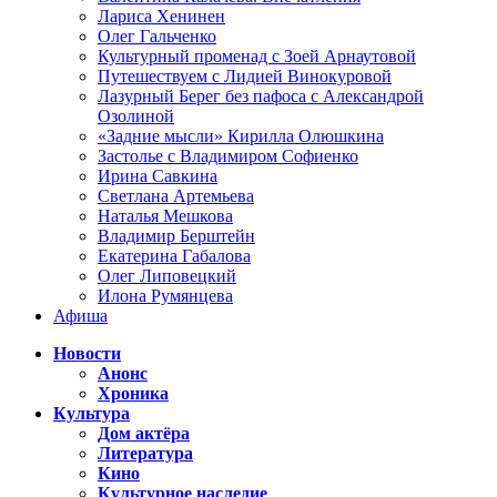
Лариса Хенинен
Олег Гальченко
Культурный променад с Зоей Арнаутовой
Путешествуем с Лидией Винокуровой
Лазурный Берег без пафоса с Александрой
Озолиной
«Задние мысли» Кирилла Олюшкина
Застолье с Владимиром Софиенко
Ирина Савкина
Светлана Артемьева
Наталья Мешкова
Владимир Берштейн
Екатерина Габалова
Олег Липовецкий
Илона Румянцева
Афиша
Новости
Анонс
Хроника
Культура
Дом актёра
Литература
Кино
Культурное наследие