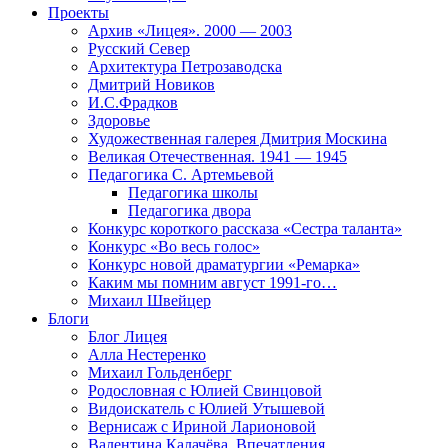
Проекты
Архив «Лицея». 2000 — 2003
Русский Север
Архитектура Петрозаводска
Дмитрий Новиков
И.С.Фрадков
Здоровье
Художественная галерея Дмитрия Москина
Великая Отечественная. 1941 — 1945
Педагогика С. Артемьевой
Педагогика школы
Педагогика двора
Конкурс короткого рассказа «Сестра таланта»
Конкурс «Во весь голос»
Конкурс новой драматургии «Ремарка»
Каким мы помним август 1991-го…
Михаил Швейцер
Блоги
Блог Лицея
Алла Нестеренко
Михаил Гольденберг
Родословная с Юлией Свинцовой
Видоискатель с Юлией Утышевой
Вернисаж с Ириной Ларионовой
Валентина Калачёва. Впечатления