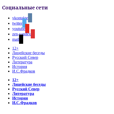
Социальные сети
vkontakte
twitter
youtube
zen-yandex
mail
12+
Лицейские беседы
Русский Север
Литература
История
И.С.Фрадков
12+
Лицейские беседы
Русский Север
Литература
История
И.С.Фрадков