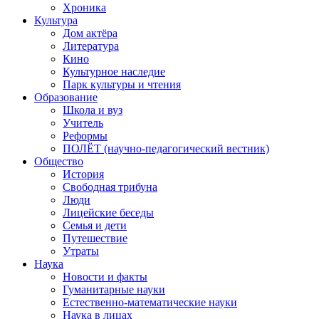
Хроника
Культура
Дом актёра
Литература
Кино
Культурное наследие
Парк культуры и чтения
Образование
Школа и вуз
Учитель
Реформы
ПОЛЁТ (научно-педагогический вестник)
Общество
История
Свободная трибуна
Люди
Лицейские беседы
Семья и дети
Путешествие
Утраты
Наука
Новости и факты
Гуманитарные науки
Естественно-математические науки
Наука в лицах