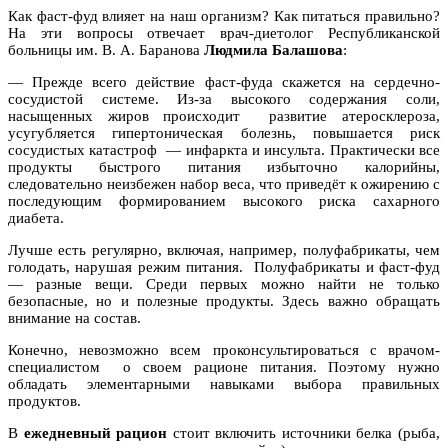
Как фаст-фуд влияет на наш организм? Как питаться правильно?
На эти вопросы отвечает врач-диетолог Республиканской
больницы им. В. А. Баранова
Людмила Балашова
:
— Прежде всего действие фаст-фуда скажется на сердечно-
сосудистой системе. Из-за высокого содержания соли,
насыщенных жиров происходит развитие атеросклероза,
усугубляется гипертоническая болезнь, повышается риск
сосудистых катастроф — инфаркта и инсульта. Практически все
продукты быстрого питания избыточно калорийны,
следовательно неизбежен набор веса, что приведёт к ожирению с
последующим формированием высокого риска сахарного
диабета.
Лучше есть регулярно, включая, например, полуфабрикаты, чем
голодать, нарушая режим питания. Полуфабрикаты и фаст-фуд
— разные вещи. Среди первых можно найти не только
безопасные, но и полезные продукты. Здесь важно обращать
внимание на состав.
Конечно, невозможно всем проконсультироваться с врачом-
специалистом о своем рационе питания. Поэтому нужно
обладать элементарными навыками выбора правильных
продуктов.
В
ежедневный рацион
стоит включить источники белка (рыба,