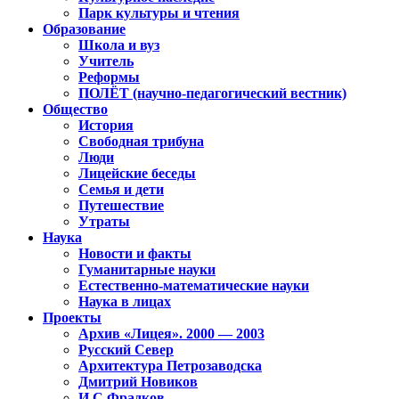
Парк культуры и чтения
Образование
Школа и вуз
Учитель
Реформы
ПОЛЁТ (научно-педагогический вестник)
Общество
История
Свободная трибуна
Люди
Лицейские беседы
Семья и дети
Путешествие
Утраты
Наука
Новости и факты
Гуманитарные науки
Естественно-математические науки
Наука в лицах
Проекты
Архив «Лицея». 2000 — 2003
Русский Север
Архитектура Петрозаводска
Дмитрий Новиков
И.С.Фрадков