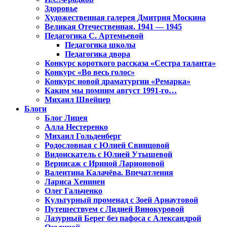
Здоровье
Художественная галерея Дмитрия Москина
Великая Отечественная. 1941 — 1945
Педагогика С. Артемьевой
Педагогика школы
Педагогика двора
Конкурс короткого рассказа «Сестра таланта»
Конкурс «Во весь голос»
Конкурс новой драматургии «Ремарка»
Каким мы помним август 1991-го…
Михаил Швейцер
Блоги
Блог Лицея
Алла Нестеренко
Михаил Гольденберг
Родословная с Юлией Свинцовой
Видоискатель с Юлией Утышевой
Вернисаж с Ириной Ларионовой
Валентина Калачёва. Впечатления
Лариса Хенинен
Олег Гальченко
Культурный променад с Зоей Арнаутовой
Путешествуем с Лидией Винокуровой
Лазурный Берег без пафоса с Александрой