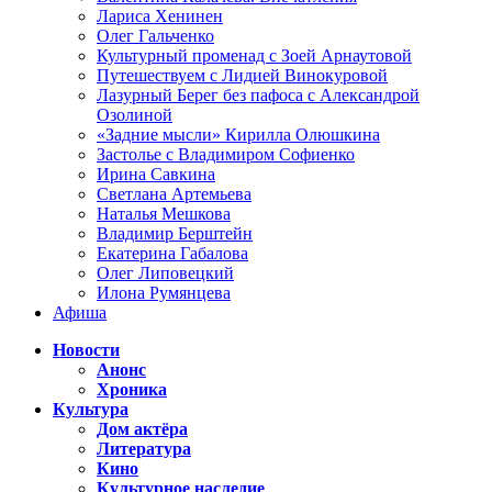
Лариса Хенинен
Олег Гальченко
Культурный променад с Зоей Арнаутовой
Путешествуем с Лидией Винокуровой
Лазурный Берег без пафоса с Александрой
Озолиной
«Задние мысли» Кирилла Олюшкина
Застолье с Владимиром Софиенко
Ирина Савкина
Светлана Артемьева
Наталья Мешкова
Владимир Берштейн
Екатерина Габалова
Олег Липовецкий
Илона Румянцева
Афиша
Новости
Анонс
Хроника
Культура
Дом актёра
Литература
Кино
Культурное наследие