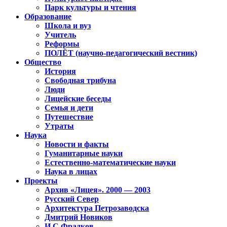
Парк культуры и чтения
Образование
Школа и вуз
Учитель
Реформы
ПОЛЁТ (научно-педагогический вестник)
Общество
История
Свободная трибуна
Люди
Лицейские беседы
Семья и дети
Путешествие
Утраты
Наука
Новости и факты
Гуманитарные науки
Естественно-математические науки
Наука в лицах
Проекты
Архив «Лицея». 2000 — 2003
Русский Север
Архитектура Петрозаводска
Дмитрий Новиков
И.С.Фрадков