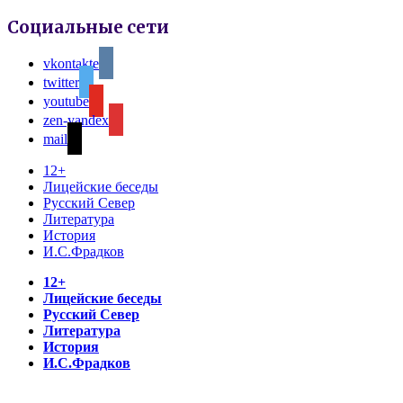
Социальные сети
vkontakte
twitter
youtube
zen-yandex
mail
12+
Лицейские беседы
Русский Север
Литература
История
И.С.Фрадков
12+
Лицейские беседы
Русский Север
Литература
История
И.С.Фрадков