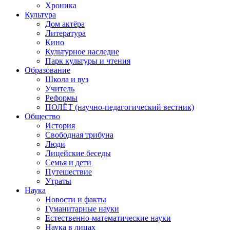
Хроника
Культура
Дом актёра
Литература
Кино
Культурное наследие
Парк культуры и чтения
Образование
Школа и вуз
Учитель
Реформы
ПОЛЁТ (научно-педагогический вестник)
Общество
История
Свободная трибуна
Люди
Лицейские беседы
Семья и дети
Путешествие
Утраты
Наука
Новости и факты
Гуманитарные науки
Естественно-математические науки
Наука в лицах