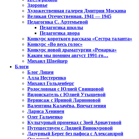
Здоровье
Художественная галерея Дмитрия Москина
Великая Отечественная. 1941 — 1945
Педагогика С. Артемьевой
Педагогика школы
Педагогика двора
Конкурс короткого рассказа «Сестра таланта»
Конкурс «Во весь голос»
Конкурс новой драматургии «Ремарка»
Каким мы помним август 1991-го…
Михаил Швейцер
Блоги
Блог Лицея
Алла Нестеренко
Михаил Гольденберг
Родословная с Юлией Свинцовой
Видоискатель с Юлией Утышевой
Вернисаж с Ириной Ларионовой
Валентина Калачёва. Впечатления
Лариса Хенинен
Олег Гальченко
Культурный променад с Зоей Арнаутовой
Путешествуем с Лидией Винокуровой
Лазурный Берег без пафоса с Александрой