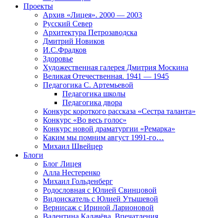
Проекты
Архив «Лицея». 2000 — 2003
Русский Север
Архитектура Петрозаводска
Дмитрий Новиков
И.С.Фрадков
Здоровье
Художественная галерея Дмитрия Москина
Великая Отечественная. 1941 — 1945
Педагогика С. Артемьевой
Педагогика школы
Педагогика двора
Конкурс короткого рассказа «Сестра таланта»
Конкурс «Во весь голос»
Конкурс новой драматургии «Ремарка»
Каким мы помним август 1991-го…
Михаил Швейцер
Блоги
Блог Лицея
Алла Нестеренко
Михаил Гольденберг
Родословная с Юлией Свинцовой
Видоискатель с Юлией Утышевой
Вернисаж с Ириной Ларионовой
Валентина Калачёва. Впечатления