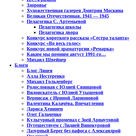
Здоровье
Художественная галерея Дмитрия Москина
Великая Отечественная. 1941 — 1945
Педагогика С. Артемьевой
Педагогика школы
Педагогика двора
Конкурс короткого рассказа «Сестра таланта»
Конкурс «Во весь голос»
Конкурс новой драматургии «Ремарка»
Каким мы помним август 1991-го…
Михаил Швейцер
Блоги
Блог Лицея
Алла Нестеренко
Михаил Гольденберг
Родословная с Юлией Свинцовой
Видоискатель с Юлией Утышевой
Вернисаж с Ириной Ларионовой
Валентина Калачёва. Впечатления
Лариса Хенинен
Олег Гальченко
Культурный променад с Зоей Арнаутовой
Путешествуем с Лидией Винокуровой
Лазурный Берег без пафоса с Александрой