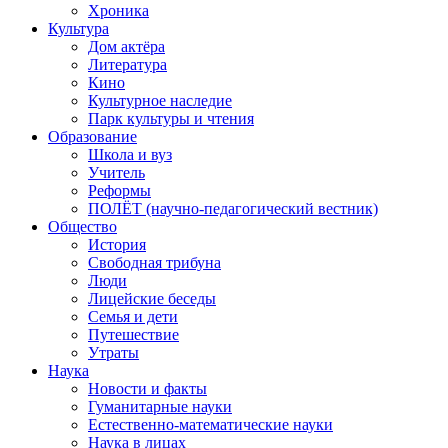
Хроника
Культура
Дом актёра
Литература
Кино
Культурное наследие
Парк культуры и чтения
Образование
Школа и вуз
Учитель
Реформы
ПОЛЁТ (научно-педагогический вестник)
Общество
История
Свободная трибуна
Люди
Лицейские беседы
Семья и дети
Путешествие
Утраты
Наука
Новости и факты
Гуманитарные науки
Естественно-математические науки
Наука в лицах