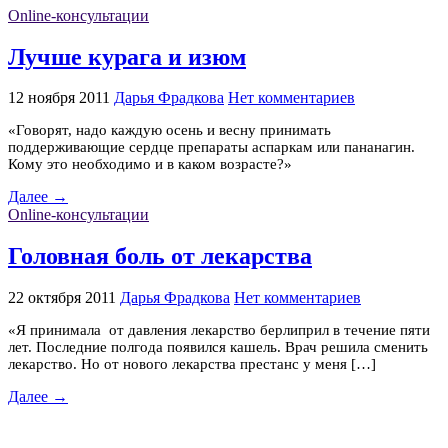
Online-консультации
Лучше курага и изюм
12 ноября 2011
Дарья Фрадкова
Нет комментариев
«Говорят, надо каждую осень и весну принимать
поддерживающие сердце препараты аспаркам или пананагин.
Кому это необходимо и в каком возрасте?»
Далее →
Online-консультации
Головная боль от лекарства
22 октября 2011
Дарья Фрадкова
Нет комментариев
«Я принимала от давления лекарство берлиприл в течение пяти
лет. Последние полгода появился кашель. Врач решила сменить
лекарство. Но от нового лекарства престанс у меня […]
Далее →