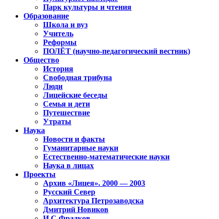
Парк культуры и чтения
Образование
Школа и вуз
Учитель
Реформы
ПОЛЁТ (научно-педагогический вестник)
Общество
История
Свободная трибуна
Люди
Лицейские беседы
Семья и дети
Путешествие
Утраты
Наука
Новости и факты
Гуманитарные науки
Естественно-математические науки
Наука в лицах
Проекты
Архив «Лицея». 2000 — 2003
Русский Север
Архитектура Петрозаводска
Дмитрий Новиков
И.С.Фрадков