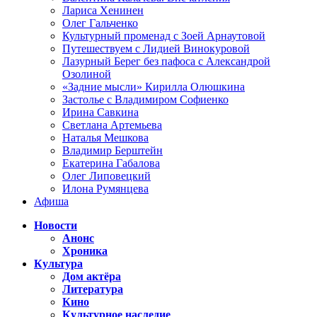
Лариса Хенинен
Олег Гальченко
Культурный променад с Зоей Арнаутовой
Путешествуем с Лидией Винокуровой
Лазурный Берег без пафоса с Александрой
Озолиной
«Задние мысли» Кирилла Олюшкина
Застолье с Владимиром Софиенко
Ирина Савкина
Светлана Артемьева
Наталья Мешкова
Владимир Берштейн
Екатерина Габалова
Олег Липовецкий
Илона Румянцева
Афиша
Новости
Анонс
Хроника
Культура
Дом актёра
Литература
Кино
Культурное наследие