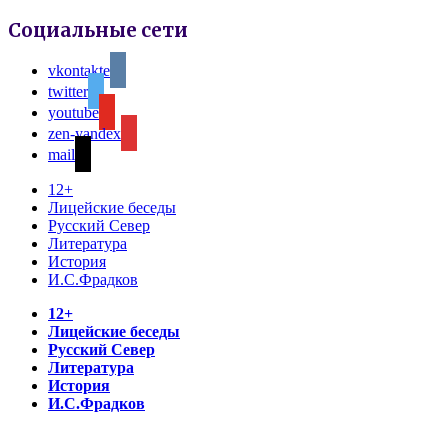
Социальные сети
vkontakte
twitter
youtube
zen-yandex
mail
12+
Лицейские беседы
Русский Север
Литература
История
И.С.Фрадков
12+
Лицейские беседы
Русский Север
Литература
История
И.С.Фрадков