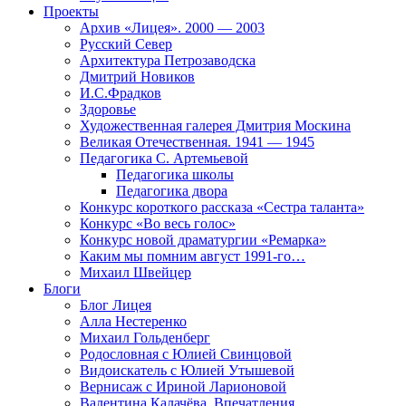
Проекты
Архив «Лицея». 2000 — 2003
Русский Север
Архитектура Петрозаводска
Дмитрий Новиков
И.С.Фрадков
Здоровье
Художественная галерея Дмитрия Москина
Великая Отечественная. 1941 — 1945
Педагогика С. Артемьевой
Педагогика школы
Педагогика двора
Конкурс короткого рассказа «Сестра таланта»
Конкурс «Во весь голос»
Конкурс новой драматургии «Ремарка»
Каким мы помним август 1991-го…
Михаил Швейцер
Блоги
Блог Лицея
Алла Нестеренко
Михаил Гольденберг
Родословная с Юлией Свинцовой
Видоискатель с Юлией Утышевой
Вернисаж с Ириной Ларионовой
Валентина Калачёва. Впечатления