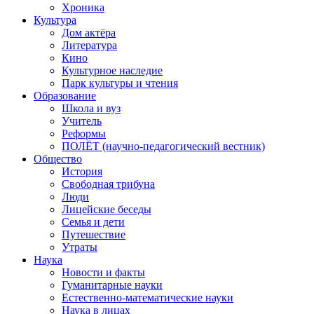
Хроника
Культура
Дом актёра
Литература
Кино
Культурное наследие
Парк культуры и чтения
Образование
Школа и вуз
Учитель
Реформы
ПОЛЁТ (научно-педагогический вестник)
Общество
История
Свободная трибуна
Люди
Лицейские беседы
Семья и дети
Путешествие
Утраты
Наука
Новости и факты
Гуманитарные науки
Естественно-математические науки
Наука в лицах