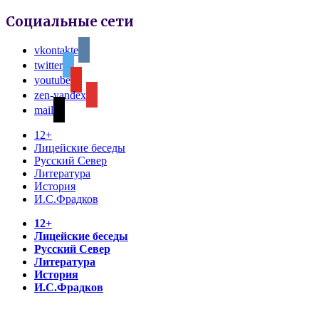
Социальные сети
vkontakte
twitter
youtube
zen-yandex
mail
12+
Лицейские беседы
Русский Север
Литература
История
И.С.Фрадков
12+
Лицейские беседы
Русский Север
Литература
История
И.С.Фрадков