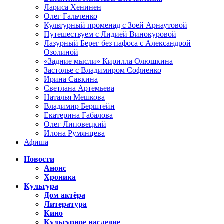
Лариса Хенинен
Олег Гальченко
Культурный променад с Зоей Арнаутовой
Путешествуем с Лидией Винокуровой
Лазурный Берег без пафоса с Александрой
Озолиной
«Задние мысли» Кирилла Олюшкина
Застолье с Владимиром Софиенко
Ирина Савкина
Светлана Артемьева
Наталья Мешкова
Владимир Берштейн
Екатерина Габалова
Олег Липовецкий
Илона Румянцева
Афиша
Новости
Анонс
Хроника
Культура
Дом актёра
Литература
Кино
Культурное наследие