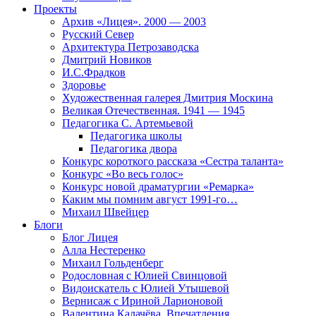
Проекты
Архив «Лицея». 2000 — 2003
Русский Север
Архитектура Петрозаводска
Дмитрий Новиков
И.С.Фрадков
Здоровье
Художественная галерея Дмитрия Москина
Великая Отечественная. 1941 — 1945
Педагогика С. Артемьевой
Педагогика школы
Педагогика двора
Конкурс короткого рассказа «Сестра таланта»
Конкурс «Во весь голос»
Конкурс новой драматургии «Ремарка»
Каким мы помним август 1991-го…
Михаил Швейцер
Блоги
Блог Лицея
Алла Нестеренко
Михаил Гольденберг
Родословная с Юлией Свинцовой
Видоискатель с Юлией Утышевой
Вернисаж с Ириной Ларионовой
Валентина Калачёва. Впечатления