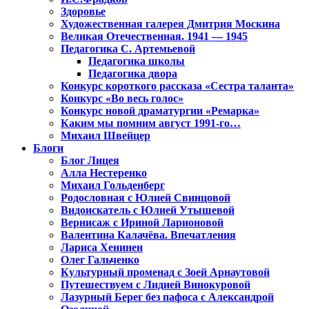
Здоровье
Художественная галерея Дмитрия Москина
Великая Отечественная. 1941 — 1945
Педагогика С. Артемьевой
Педагогика школы
Педагогика двора
Конкурс короткого рассказа «Сестра таланта»
Конкурс «Во весь голос»
Конкурс новой драматургии «Ремарка»
Каким мы помним август 1991-го…
Михаил Швейцер
Блоги
Блог Лицея
Алла Нестеренко
Михаил Гольденберг
Родословная с Юлией Свинцовой
Видоискатель с Юлией Утышевой
Вернисаж с Ириной Ларионовой
Валентина Калачёва. Впечатления
Лариса Хенинен
Олег Гальченко
Культурный променад с Зоей Арнаутовой
Путешествуем с Лидией Винокуровой
Лазурный Берег без пафоса с Александрой