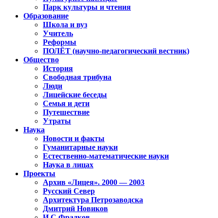
Парк культуры и чтения
Образование
Школа и вуз
Учитель
Реформы
ПОЛЁТ (научно-педагогический вестник)
Общество
История
Свободная трибуна
Люди
Лицейские беседы
Семья и дети
Путешествие
Утраты
Наука
Новости и факты
Гуманитарные науки
Естественно-математические науки
Наука в лицах
Проекты
Архив «Лицея». 2000 — 2003
Русский Север
Архитектура Петрозаводска
Дмитрий Новиков
И.С.Фрадков