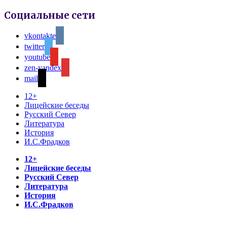
Социальные сети
vkontakte
twitter
youtube
zen-yandex
mail
12+
Лицейские беседы
Русский Север
Литература
История
И.С.Фрадков
12+
Лицейские беседы
Русский Север
Литература
История
И.С.Фрадков