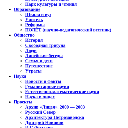
Парк культуры и чтения
Образование
Школа и вуз
Учитель
Реформы
ПОЛЁТ (научно-педагогический вестник)
Общество
История
Свободная трибуна
Люди
Лицейские беседы
Семья и дети
Путешествие
Утраты
Наука
Новости и факты
Гуманитарные науки
Естественно-математические науки
Наука в лицах
Проекты
Архив «Лицея». 2000 — 2003
Русский Север
Архитектура Петрозаводска
Дмитрий Новиков
И.С.Фрадков