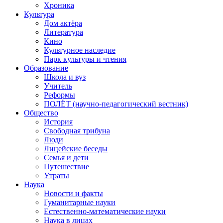
Хроника
Культура
Дом актёра
Литература
Кино
Культурное наследие
Парк культуры и чтения
Образование
Школа и вуз
Учитель
Реформы
ПОЛЁТ (научно-педагогический вестник)
Общество
История
Свободная трибуна
Люди
Лицейские беседы
Семья и дети
Путешествие
Утраты
Наука
Новости и факты
Гуманитарные науки
Естественно-математические науки
Наука в лицах