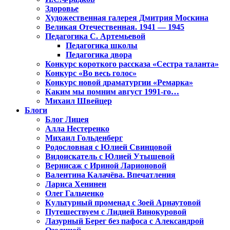
Здоровье
Художественная галерея Дмитрия Москина
Великая Отечественная. 1941 — 1945
Педагогика С. Артемьевой
Педагогика школы
Педагогика двора
Конкурс короткого рассказа «Сестра таланта»
Конкурс «Во весь голос»
Конкурс новой драматургии «Ремарка»
Каким мы помним август 1991-го…
Михаил Швейцер
Блоги
Блог Лицея
Алла Нестеренко
Михаил Гольденберг
Родословная с Юлией Свинцовой
Видоискатель с Юлией Утышевой
Вернисаж с Ириной Ларионовой
Валентина Калачёва. Впечатления
Лариса Хенинен
Олег Гальченко
Культурный променад с Зоей Арнаутовой
Путешествуем с Лидией Винокуровой
Лазурный Берег без пафоса с Александрой