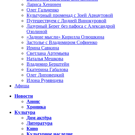
Лариса Хенинен
Олег Гальченко
Культурный променад с Зоей Арнаутовой
Путешествуем с Лидией Винокуровой
Лазурный Берег без пафоса с Александрой
Озолиной
«Задние мысли» Кирилла Олюшкина
Застолье с Владимиром Софиенко
Ирина Савкина
Светлана Артемьева
Наталья Мешкова
Владимир Берштейн
Екатерина Габалова
Олег Липовецкий
Илона Румянцева
Афиша
Новости
Анонс
Хроника
Культура
Дом актёра
Литература
Кино
Культурное наследие