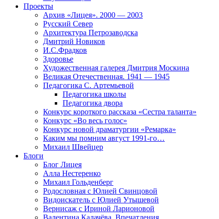
Проекты
Архив «Лицея». 2000 — 2003
Русский Север
Архитектура Петрозаводска
Дмитрий Новиков
И.С.Фрадков
Здоровье
Художественная галерея Дмитрия Москина
Великая Отечественная. 1941 — 1945
Педагогика С. Артемьевой
Педагогика школы
Педагогика двора
Конкурс короткого рассказа «Сестра таланта»
Конкурс «Во весь голос»
Конкурс новой драматургии «Ремарка»
Каким мы помним август 1991-го…
Михаил Швейцер
Блоги
Блог Лицея
Алла Нестеренко
Михаил Гольденберг
Родословная с Юлией Свинцовой
Видоискатель с Юлией Утышевой
Вернисаж с Ириной Ларионовой
Валентина Калачёва. Впечатления