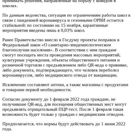
принимать решения, направленные на борьбу с ковидом в
школах.
По данным ведомства, ситуация по ограничениям работы школ в
связи с пандемией коронавируса и сезонными ОРВИ остается
стабильной: по состоянию на 15 ноября, карантинные
мероприятия введены лишь в 0,03% школ.
Ранее Правительство внесло в Госдуму проекты поправок в
Федеральный закон «О санитарно-эпидемиологическом
благополучии населения». В соответствии с ним граждане
смогут посещать места проведения массовых мероприятий,
культурные учреждения, объекты общественного питания и
розничной торговли с предъявлением либо QR-кода о прививке,
либо документа, подтверждающего, что человек переболел
коронавирусом, либо медицинского отвода от вакцинации.
Исключение составляют аптеки, а также магазины с продуктами
и товарами первой необходимости.
Согласно документу до 1 февраля 2022 года граждане, не
получившие QR-код, для посещения общественных мест могут
предъявлять отрицательный ПЦР-тест. После 1 февраля такая
возможность будет только у граждан с медицинским отводом.
Предполагается, что нормы будут действовать до 1 июня 2022
года.