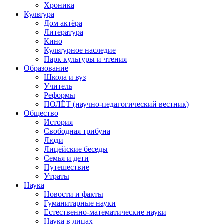
Хроника
Культура
Дом актёра
Литература
Кино
Культурное наследие
Парк культуры и чтения
Образование
Школа и вуз
Учитель
Реформы
ПОЛЁТ (научно-педагогический вестник)
Общество
История
Свободная трибуна
Люди
Лицейские беседы
Семья и дети
Путешествие
Утраты
Наука
Новости и факты
Гуманитарные науки
Естественно-математические науки
Наука в лицах