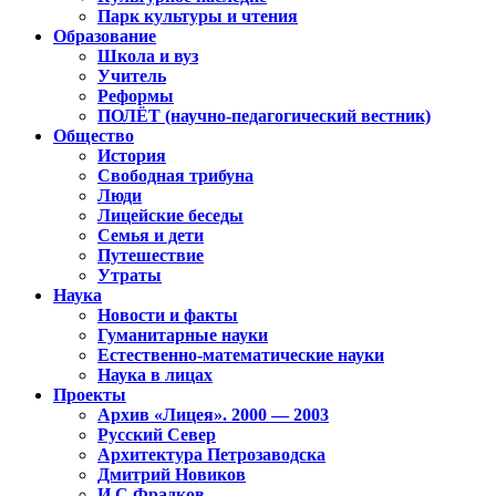
Парк культуры и чтения
Образование
Школа и вуз
Учитель
Реформы
ПОЛЁТ (научно-педагогический вестник)
Общество
История
Свободная трибуна
Люди
Лицейские беседы
Семья и дети
Путешествие
Утраты
Наука
Новости и факты
Гуманитарные науки
Естественно-математические науки
Наука в лицах
Проекты
Архив «Лицея». 2000 — 2003
Русский Север
Архитектура Петрозаводска
Дмитрий Новиков
И.С.Фрадков