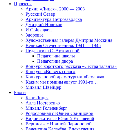
Проекты
Архив «Лицея». 2000 — 2003
Русский Север
Архитектура Петрозаводска
Дмитрий Новиков
И.С.Фрадков
Здоровье
Художественная галерея Дмитрия Москина
Великая Отечественная. 1941 — 1945
Педагогика С. Артемьевой
Педагогика школы
Педагогика двора
Конкурс короткого рассказа «Сестра таланта»
Конкурс «Во весь голос»
Конкурс новой драматургии «Ремарка»
Каким мы помним август 1991-го…
Михаил Швейцер
Блоги
Блог Лицея
Алла Нестеренко
Михаил Гольденберг
Родословная с Юлией Свинцовой
Видоискатель с Юлией Утышевой
Вернисаж с Ириной Ларионовой
Валентина Калачёва. Впечатления