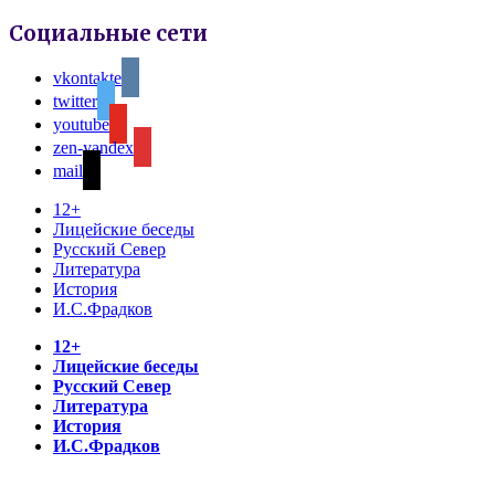
Социальные сети
vkontakte
twitter
youtube
zen-yandex
mail
12+
Лицейские беседы
Русский Север
Литература
История
И.С.Фрадков
12+
Лицейские беседы
Русский Север
Литература
История
И.С.Фрадков