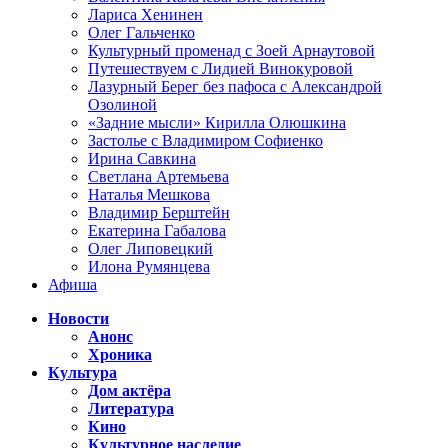
Лариса Хенинен
Олег Гальченко
Культурный променад с Зоей Арнаутовой
Путешествуем с Лидией Винокуровой
Лазурный Берег без пафоса с Александрой
Озолиной
«Задние мысли» Кирилла Олюшкина
Застолье с Владимиром Софиенко
Ирина Савкина
Светлана Артемьева
Наталья Мешкова
Владимир Берштейн
Екатерина Габалова
Олег Липовецкий
Илона Румянцева
Афиша
Новости
Анонс
Хроника
Культура
Дом актёра
Литература
Кино
Культурное наследие