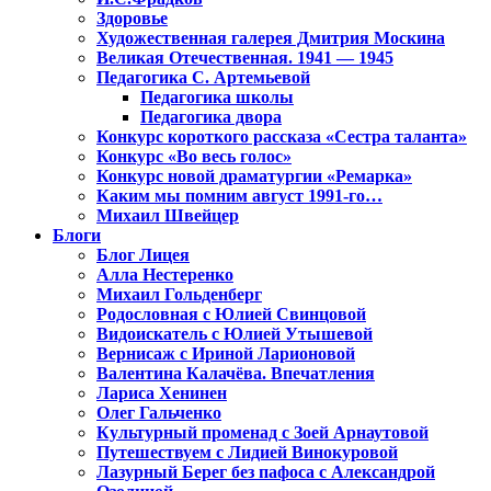
Здоровье
Художественная галерея Дмитрия Москина
Великая Отечественная. 1941 — 1945
Педагогика С. Артемьевой
Педагогика школы
Педагогика двора
Конкурс короткого рассказа «Сестра таланта»
Конкурс «Во весь голос»
Конкурс новой драматургии «Ремарка»
Каким мы помним август 1991-го…
Михаил Швейцер
Блоги
Блог Лицея
Алла Нестеренко
Михаил Гольденберг
Родословная с Юлией Свинцовой
Видоискатель с Юлией Утышевой
Вернисаж с Ириной Ларионовой
Валентина Калачёва. Впечатления
Лариса Хенинен
Олег Гальченко
Культурный променад с Зоей Арнаутовой
Путешествуем с Лидией Винокуровой
Лазурный Берег без пафоса с Александрой