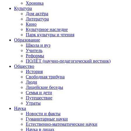
Хроника
Культура
Дом актёра
Литература
Кино
Культурное наследие
Парк культуры и чтения
Образование
Школа и вуз
Учитель
Реформы
ПОЛЁТ (научно-педагогический вестник)
Общество
История
Свободная трибуна
Люди
Лицейские беседы
Семья и дети
Путешествие
Утраты
Наука
Новости и факты
Гуманитарные науки
Естественно-математические науки
Наука в лицах