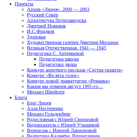
Проекты
Архив «Лицея». 2000 — 2003
Русский Север
Архитектура Петрозаводска
Дмитрий Новиков
И.С.Фрадков
Здоровье
Художественная галерея Дмитрия Москина
Великая Отечественная. 1941 — 1945
Педагогика С. Артемьевой
Педагогика школы
Педагогика двора
Конкурс короткого рассказа «Сестра таланта»
Конкурс «Во весь голос»
Конкурс новой драматургии «Ремарка»
Каким мы помним август 1991-го…
Михаил Швейцер
Блоги
Блог Лицея
Алла Нестеренко
Михаил Гольденберг
Родословная с Юлией Свинцовой
Видоискатель с Юлией Утышевой
Вернисаж с Ириной Ларионовой
Валентина Калачёва. Впечатления