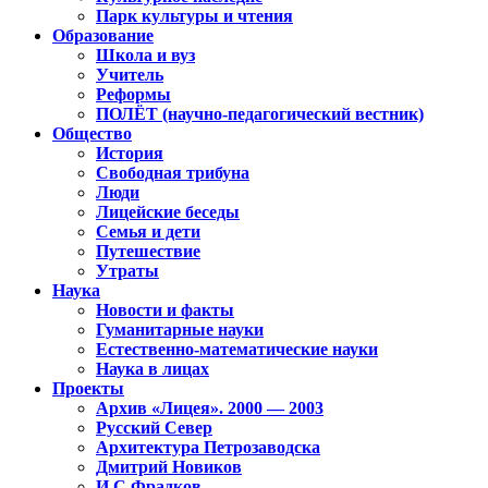
Парк культуры и чтения
Образование
Школа и вуз
Учитель
Реформы
ПОЛЁТ (научно-педагогический вестник)
Общество
История
Свободная трибуна
Люди
Лицейские беседы
Семья и дети
Путешествие
Утраты
Наука
Новости и факты
Гуманитарные науки
Естественно-математические науки
Наука в лицах
Проекты
Архив «Лицея». 2000 — 2003
Русский Север
Архитектура Петрозаводска
Дмитрий Новиков
И.С.Фрадков