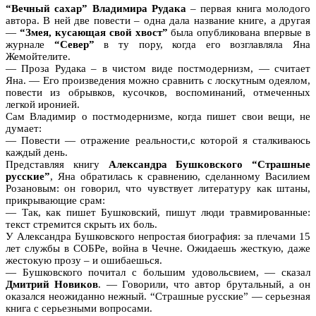
“Вечный сахар” Владимира Рудака
– первая книга молодого
автора. В ней две повести – одна дала название книге, а другая
—
“Змея, кусающая свой хвост”
была опубликована впервые в
журнале
“Север”
в ту пору, когда его возглавляла Яна
Жемойтелите.
— Проза Рудака – в чистом виде постмодернизм, — считает
Яна. — Его произведения можно сравнить с лоскутным одеялом,
повести из обрывков, кусочков, воспоминаний, отмеченных
легкой иронией.
Сам Владимир о постмодернизме, когда пишет свои вещи, не
думает:
— Повести — отражение реальности,с которой я сталкиваюсь
каждый день.
Представляя книгу
Александра Бушковского “Страшные
русские”
, Яна обратилась к сравнению, сделанному Василием
Розановым: он говорил, что чувствует литературу как штаны,
прикрывающие срам:
— Так, как пишет Бушковский, пишут люди травмированные:
текст стремится скрыть их боль.
У Александра Бушковского непростая биография: за плечами 15
лет службы в СОБРе, война в Чечне. Ожидаешь жесткую, даже
жестокую прозу – и ошибаешься.
— Бушковского почитал с большим удовольсвием, — сказал
Дмитрий Новиков
. — Говорили, что автор брутальный, а он
оказался неожиданно нежный. “Страшные русские” — серьезная
книга с серьезными вопросами.