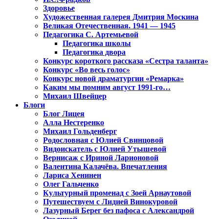
Здоровье
Художественная галерея Дмитрия Москина
Великая Отечественная. 1941 — 1945
Педагогика С. Артемьевой
Педагогика школы
Педагогика двора
Конкурс короткого рассказа «Сестра таланта»
Конкурс «Во весь голос»
Конкурс новой драматургии «Ремарка»
Каким мы помним август 1991-го…
Михаил Швейцер
Блоги
Блог Лицея
Алла Нестеренко
Михаил Гольденберг
Родословная с Юлией Свинцовой
Видоискатель с Юлией Утышевой
Вернисаж с Ириной Ларионовой
Валентина Калачёва. Впечатления
Лариса Хенинен
Олег Гальченко
Культурный променад с Зоей Арнаутовой
Путешествуем с Лидией Винокуровой
Лазурный Берег без пафоса с Александрой