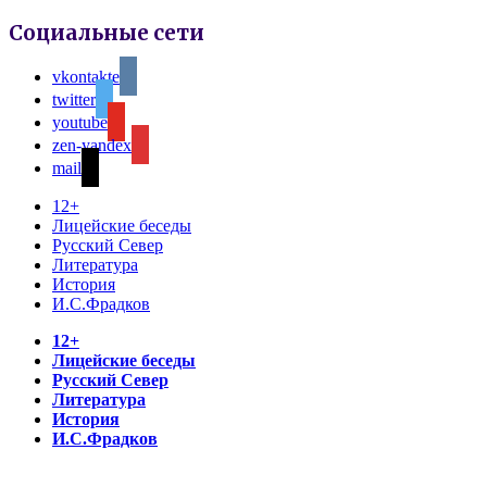
Социальные сети
vkontakte
twitter
youtube
zen-yandex
mail
12+
Лицейские беседы
Русский Север
Литература
История
И.С.Фрадков
12+
Лицейские беседы
Русский Север
Литература
История
И.С.Фрадков