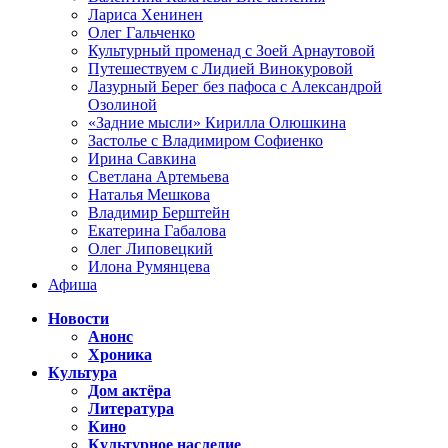
Лариса Хенинен
Олег Гальченко
Культурный променад с Зоей Арнаутовой
Путешествуем с Лидией Винокуровой
Лазурный Берег без пафоса с Александрой
Озолиной
«Задние мысли» Кирилла Олюшкина
Застолье с Владимиром Софиенко
Ирина Савкина
Светлана Артемьева
Наталья Мешкова
Владимир Берштейн
Екатерина Габалова
Олег Липовецкий
Илона Румянцева
Афиша
Новости
Анонс
Хроника
Культура
Дом актёра
Литература
Кино
Культурное наследие