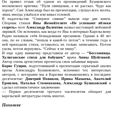
Он привел отзыв об одном из произведений Бушковского
московского критика: “Пуля свинцовая, а не рассказ. Чудо как
хорош”. Сам Александр был на презентации, слушал всех молча,
лишь иногда улыбался или кивал головой.
В издательстве “Северное сияние” вышли еще две книги.
Сборник стихов
Яны Жемойтелите «Не успевают яблоки
созреть»
поэт
Александр Валентик
назвал настоящей любовной
лирикой. Он вспомнил, как когда-то Яна в интервью Карельскому
Радио называла себя безнадежным прозаиком. Однако в 40 лет
она, по ее словам, “попала в какой-то поток”: в течение года к
ней приходили стихи, оставалось их только записывать. Потом
ушли, потом вернулись. “Сейчас я не пишу”.
И еще одну книжечку представила ее автор —
“Бессонница.
Хулиганские стихи для бабушек”
врача
Анны Шуйгиной
.
Автор очень артистично прочитала свои забавные вирши.
Борис Гущин
, подготовивший к презентации серьезный анализ
прозы Александра Бушковского, вспомнил тех интересных
авторов, с которыми мы в Карелии познакомились в последнее
десятилетие:
Дмитрий Новиков, Ирина Мамаева, Анатолий
Ермилов, Наталья Стомонахова, Александр Бушковский
и
сделал оптимистичное заключение:
— Первое десятилетие третьего тысячелетия обещает для
карельской литературы очень многое.
Похожее