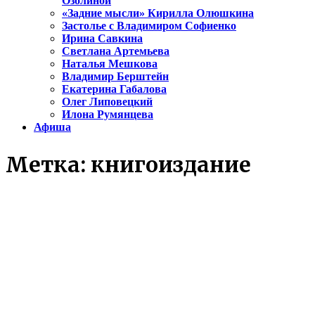
Озолиной
«Задние мысли» Кирилла Олюшкина
Застолье с Владимиром Софиенко
Ирина Савкина
Светлана Артемьева
Наталья Мешкова
Владимир Берштейн
Екатерина Габалова
Олег Липовецкий
Илона Румянцева
Афиша
Метка:
книгоиздание