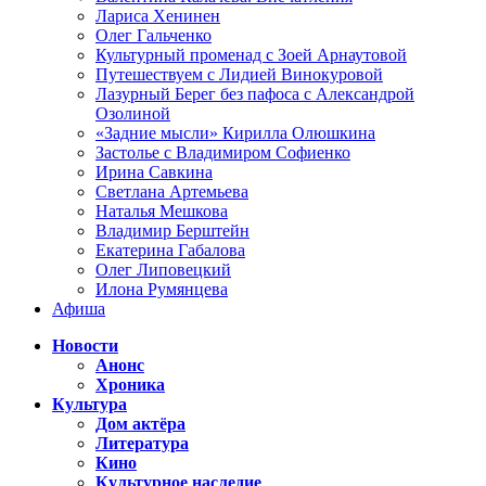
Лариса Хенинен
Олег Гальченко
Культурный променад с Зоей Арнаутовой
Путешествуем с Лидией Винокуровой
Лазурный Берег без пафоса с Александрой
Озолиной
«Задние мысли» Кирилла Олюшкина
Застолье с Владимиром Софиенко
Ирина Савкина
Светлана Артемьева
Наталья Мешкова
Владимир Берштейн
Екатерина Габалова
Олег Липовецкий
Илона Румянцева
Афиша
Новости
Анонс
Хроника
Культура
Дом актёра
Литература
Кино
Культурное наследие