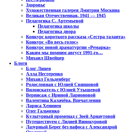
Здоровье
Художественная галерея Дмитрия Москина
Великая Отечественная. 1941 — 1945
Педагогика С. Артемьевой
Педагогика школы
Педагогика двора
Конкурс короткого рассказа «Сестра таланта»
Конкурс «Во весь голос»
Конкурс новой драматургии «Ремарка»
Каким мы помним август 1991-го…
Михаил Швейцер
Блоги
Блог Лицея
Алла Нестеренко
Михаил Гольденберг
Родословная с Юлией Свинцовой
Видоискатель с Юлией Утышевой
Вернисаж с Ириной Ларионовой
Валентина Калачёва. Впечатления
Лариса Хенинен
Олег Гальченко
Культурный променад с Зоей Арнаутовой
Путешествуем с Лидией Винокуровой
Лазурный Берег без пафоса с Александрой