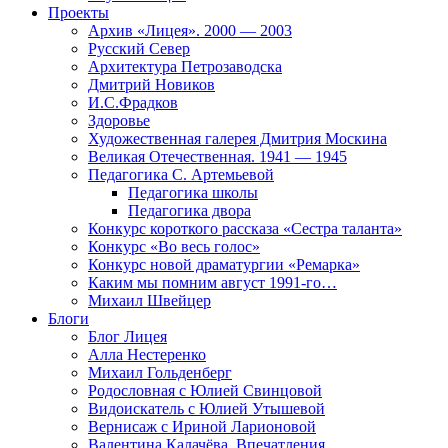
Проекты
Архив «Лицея». 2000 — 2003
Русский Север
Архитектура Петрозаводска
Дмитрий Новиков
И.С.Фрадков
Здоровье
Художественная галерея Дмитрия Москина
Великая Отечественная. 1941 — 1945
Педагогика С. Артемьевой
Педагогика школы
Педагогика двора
Конкурс короткого рассказа «Сестра таланта»
Конкурс «Во весь голос»
Конкурс новой драматургии «Ремарка»
Каким мы помним август 1991-го…
Михаил Швейцер
Блоги
Блог Лицея
Алла Нестеренко
Михаил Гольденберг
Родословная с Юлией Свинцовой
Видоискатель с Юлией Утышевой
Вернисаж с Ириной Ларионовой
Валентина Калачёва. Впечатления