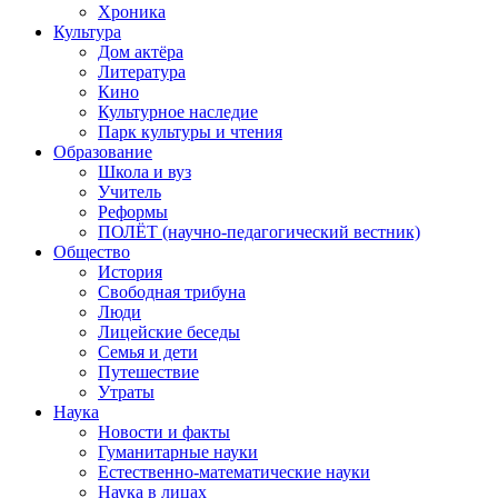
Хроника
Культура
Дом актёра
Литература
Кино
Культурное наследие
Парк культуры и чтения
Образование
Школа и вуз
Учитель
Реформы
ПОЛЁТ (научно-педагогический вестник)
Общество
История
Свободная трибуна
Люди
Лицейские беседы
Семья и дети
Путешествие
Утраты
Наука
Новости и факты
Гуманитарные науки
Естественно-математические науки
Наука в лицах