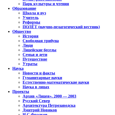
Парк культуры и чтения
Образование
Школа и вуз
Учитель
Реформы
ПОЛЁТ (научно-педагогический вестник)
Общество
История
Свободная трибуна
Люди
Лицейские беседы
Семья и дети
Путешествие
Утраты
Наука
Новости и факты
Гуманитарные науки
Естественно-математические науки
Наука в лицах
Проекты
Архив «Лицея». 2000 — 2003
Русский Север
Архитектура Петрозаводска
Дмитрий Новиков
И.С.Фрадков