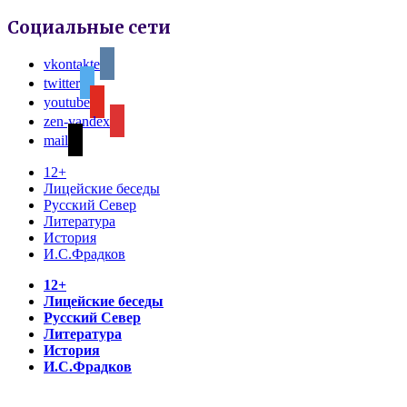
Социальные сети
vkontakte
twitter
youtube
zen-yandex
mail
12+
Лицейские беседы
Русский Север
Литература
История
И.С.Фрадков
12+
Лицейские беседы
Русский Север
Литература
История
И.С.Фрадков