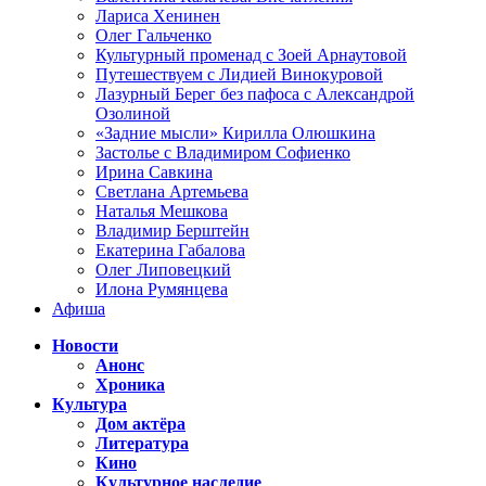
Лариса Хенинен
Олег Гальченко
Культурный променад с Зоей Арнаутовой
Путешествуем с Лидией Винокуровой
Лазурный Берег без пафоса с Александрой
Озолиной
«Задние мысли» Кирилла Олюшкина
Застолье с Владимиром Софиенко
Ирина Савкина
Светлана Артемьева
Наталья Мешкова
Владимир Берштейн
Екатерина Габалова
Олег Липовецкий
Илона Румянцева
Афиша
Новости
Анонс
Хроника
Культура
Дом актёра
Литература
Кино
Культурное наследие