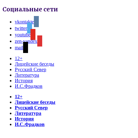
Социальные сети
vkontakte
twitter
youtube
zen-yandex
mail
12+
Лицейские беседы
Русский Север
Литература
История
И.С.Фрадков
12+
Лицейские беседы
Русский Север
Литература
История
И.С.Фрадков