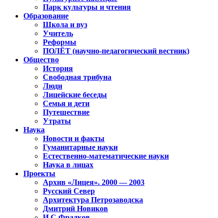
Парк культуры и чтения
Образование
Школа и вуз
Учитель
Реформы
ПОЛЁТ (научно-педагогический вестник)
Общество
История
Свободная трибуна
Люди
Лицейские беседы
Семья и дети
Путешествие
Утраты
Наука
Новости и факты
Гуманитарные науки
Естественно-математические науки
Наука в лицах
Проекты
Архив «Лицея». 2000 — 2003
Русский Север
Архитектура Петрозаводска
Дмитрий Новиков
И.С.Фрадков