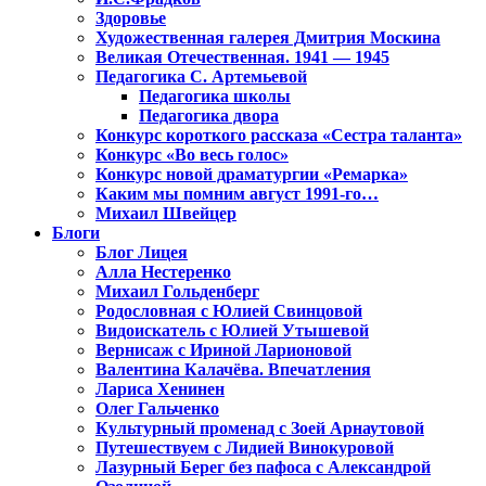
Здоровье
Художественная галерея Дмитрия Москина
Великая Отечественная. 1941 — 1945
Педагогика С. Артемьевой
Педагогика школы
Педагогика двора
Конкурс короткого рассказа «Сестра таланта»
Конкурс «Во весь голос»
Конкурс новой драматургии «Ремарка»
Каким мы помним август 1991-го…
Михаил Швейцер
Блоги
Блог Лицея
Алла Нестеренко
Михаил Гольденберг
Родословная с Юлией Свинцовой
Видоискатель с Юлией Утышевой
Вернисаж с Ириной Ларионовой
Валентина Калачёва. Впечатления
Лариса Хенинен
Олег Гальченко
Культурный променад с Зоей Арнаутовой
Путешествуем с Лидией Винокуровой
Лазурный Берег без пафоса с Александрой