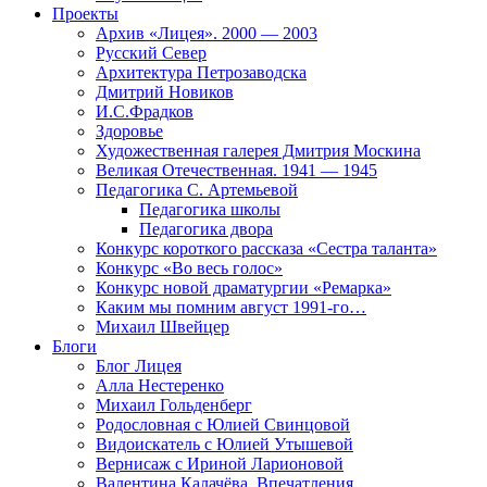
Проекты
Архив «Лицея». 2000 — 2003
Русский Север
Архитектура Петрозаводска
Дмитрий Новиков
И.С.Фрадков
Здоровье
Художественная галерея Дмитрия Москина
Великая Отечественная. 1941 — 1945
Педагогика С. Артемьевой
Педагогика школы
Педагогика двора
Конкурс короткого рассказа «Сестра таланта»
Конкурс «Во весь голос»
Конкурс новой драматургии «Ремарка»
Каким мы помним август 1991-го…
Михаил Швейцер
Блоги
Блог Лицея
Алла Нестеренко
Михаил Гольденберг
Родословная с Юлией Свинцовой
Видоискатель с Юлией Утышевой
Вернисаж с Ириной Ларионовой
Валентина Калачёва. Впечатления