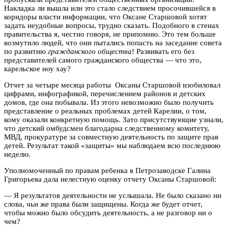
Накладка ли вышла или это стало следствием просочившейся в
коридоры власти информации, что Оксане Старшовой хотят
задать неудобные вопросы, трудно сказать. Подобного в стенах
правительства я, честно говоря, не припомню. Это тем больше
возмутило людей, что они пытались попасть на заседание совета
по развитию
гражданского общества
! Развивать его без
представителей самого гражданского общества — что это,
карельское ноу хау?
Отчет за четыре месяца работы Оксаны Старшовой изобиловал
цифрами, инфографикой, перечислением районов и детских
домов, где она побывала. Из этого невозможно было получить
представление о реальных проблемах детей Карелии, о том,
кому оказали конкретную помощь. Зато присутствующие узнали,
что детский омбудсмен благодарна следственному комитету,
МВД, прокуратуре за совместную деятельность по защите прав
детей. Результат такой «защиты» мы наблюдаем всю последнюю
неделю.
Уполномоченный по правам ребенка в Петрозаводске Галина
Григорьева дала нелестную оценку отчету Оксаны Старшовой:
— Я результатов деятельности не услышала. Не было сказано ни
слова, чьи же права были защищены. Когда же будет отчет,
чтобы можно было обсудить деятельность, а не разговор ни о
чем?