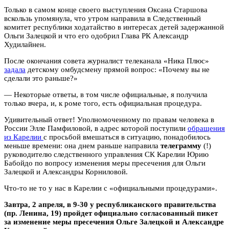
Только в самом конце своего выступления Оксана Старшова
вскользь упомянула, что утром направила в Следственный
комитет республики ходатайство в интересах детей задержанной
Ольги Залецкой и что его одобрил Глава РК Александр
Худилайнен.
После окончания совета журналист телеканала «Ника Плюс»
задала
детскому омбудсмену прямой вопрос: «Почему вы не
сделали это раньше?»
— Некоторые ответы, в том числе официальные, я получила
только вчера, и, к роме того, есть официальная процедура.
Удивительный ответ! Уполномоченному по правам человека в
России Элле Памфиловой, в адрес которой поступили
обращения
из Карелии
с просьбой вмешаться в ситуацию, понадобилось
меньше времени: она днем раньше направила
телеграмму
(!)
руководителю следственного управления СК Карелии Юрию
Бабойдо по вопросу изменения меры пресечения для Ольги
Залецкой и Александры Корниловой.
Что-то не то у нас в Карелии с «официальными процедурами».
Завтра, 2 апреля, в 9-30 у республиканского правительства
(пр. Ленина, 19) пройдет официально согласованный пикет
за изменение меры пресечения Ольге Залецкой и Александре