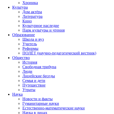
Хроника
Культура
Дом актёра
Литература
Кино
Культурное наследие
Парк культуры и чтения
Образование
Школа и вуз
Учитель
Реформы
ПОЛЁТ (научно-педагогический вестник)
Общество
История
Свободная трибуна
Люди
Лицейские беседы
Семья и дети
Путешествие
Утраты
Наука
Новости и факты
Гуманитарные науки
Естественно-математические науки
Наука в лицах