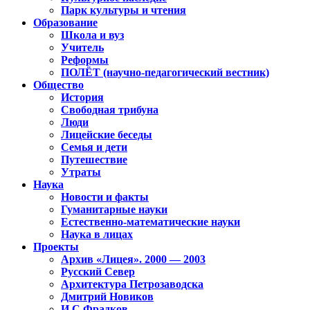
Парк культуры и чтения
Образование
Школа и вуз
Учитель
Реформы
ПОЛЁТ (научно-педагогический вестник)
Общество
История
Свободная трибуна
Люди
Лицейские беседы
Семья и дети
Путешествие
Утраты
Наука
Новости и факты
Гуманитарные науки
Естественно-математические науки
Наука в лицах
Проекты
Архив «Лицея». 2000 — 2003
Русский Север
Архитектура Петрозаводска
Дмитрий Новиков
И.С.Фрадков