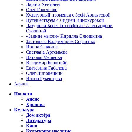
Лариса Хенинен
Олег Гальченко
Культурный променад с Зоей Арнаутовой
Путешествуем с Лидией Винокуровой
Лазурный Берег без пафоса с Александрой
Озолиной
«Задние мысли» Кирилла Олюшкина
Застолье с Владимиром Софиенко
Ирина Савкина
Светлана Артемьева
Наталья Мешкова
Владимир Берштейн
Екатерина Габалова
Олег Липовецкий
Илона Румянцева
Афиша
Новости
Анонс
Хроника
Культура
Дом актёра
Литература
Кино
Культурное наследие