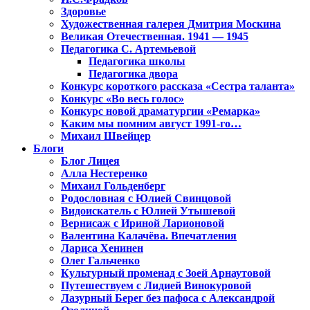
Здоровье
Художественная галерея Дмитрия Москина
Великая Отечественная. 1941 — 1945
Педагогика С. Артемьевой
Педагогика школы
Педагогика двора
Конкурс короткого рассказа «Сестра таланта»
Конкурс «Во весь голос»
Конкурс новой драматургии «Ремарка»
Каким мы помним август 1991-го…
Михаил Швейцер
Блоги
Блог Лицея
Алла Нестеренко
Михаил Гольденберг
Родословная с Юлией Свинцовой
Видоискатель с Юлией Утышевой
Вернисаж с Ириной Ларионовой
Валентина Калачёва. Впечатления
Лариса Хенинен
Олег Гальченко
Культурный променад с Зоей Арнаутовой
Путешествуем с Лидией Винокуровой
Лазурный Берег без пафоса с Александрой