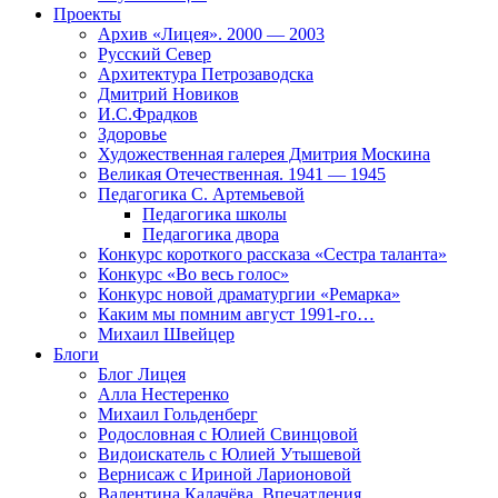
Проекты
Архив «Лицея». 2000 — 2003
Русский Север
Архитектура Петрозаводска
Дмитрий Новиков
И.С.Фрадков
Здоровье
Художественная галерея Дмитрия Москина
Великая Отечественная. 1941 — 1945
Педагогика С. Артемьевой
Педагогика школы
Педагогика двора
Конкурс короткого рассказа «Сестра таланта»
Конкурс «Во весь голос»
Конкурс новой драматургии «Ремарка»
Каким мы помним август 1991-го…
Михаил Швейцер
Блоги
Блог Лицея
Алла Нестеренко
Михаил Гольденберг
Родословная с Юлией Свинцовой
Видоискатель с Юлией Утышевой
Вернисаж с Ириной Ларионовой
Валентина Калачёва. Впечатления