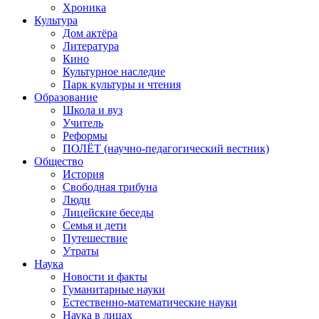
Хроника
Культура
Дом актёра
Литература
Кино
Культурное наследие
Парк культуры и чтения
Образование
Школа и вуз
Учитель
Реформы
ПОЛЁТ (научно-педагогический вестник)
Общество
История
Свободная трибуна
Люди
Лицейские беседы
Семья и дети
Путешествие
Утраты
Наука
Новости и факты
Гуманитарные науки
Естественно-математические науки
Наука в лицах