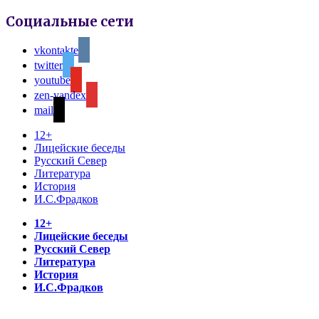
Социальные сети
vkontakte
twitter
youtube
zen-yandex
mail
12+
Лицейские беседы
Русский Север
Литература
История
И.С.Фрадков
12+
Лицейские беседы
Русский Север
Литература
История
И.С.Фрадков