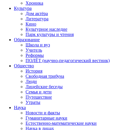
Хроника
Культура
Дом актёра
Литература
Кино
Культурное наследие
Парк культуры и чтения
Образование
Школа и вуз
Учитель
Реформы
ПОЛЁТ (научно-педагогический вестник)
Общество
История
Свободная трибуна
Люди
Лицейские беседы
Семья и дети
Путешествие
Утраты
Наука
Новости и факты
Гуманитарные науки
Естественно-математические науки
Наука в лицах