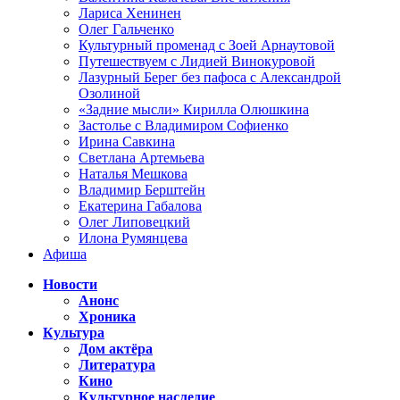
Лариса Хенинен
Олег Гальченко
Культурный променад с Зоей Арнаутовой
Путешествуем с Лидией Винокуровой
Лазурный Берег без пафоса с Александрой
Озолиной
«Задние мысли» Кирилла Олюшкина
Застолье с Владимиром Софиенко
Ирина Савкина
Светлана Артемьева
Наталья Мешкова
Владимир Берштейн
Екатерина Габалова
Олег Липовецкий
Илона Румянцева
Афиша
Новости
Анонс
Хроника
Культура
Дом актёра
Литература
Кино
Культурное наследие