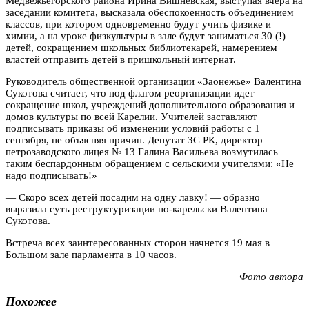
Медвежьегорского района Ирина Вишневская, выступая вчера на
заседании комитета, высказала обеспокоенность объединением
классов, при котором одновременно будут учить физике и
химии, а на уроке физкультуры в зале будут заниматься 30 (!)
детей, сокращением школьных библиотекарей, намерением
властей отправить детей в пришкольный интернат.
Руководитель общественной организации «Заонежье» Валентина
Сукотова считает, что под флагом реорганизации идет
сокращение школ, учреждений дополнительного образования и
домов культуры по всей Карелии. Учителей заставляют
подписывать приказы об изменении условий работы с 1
сентября, не объясняя причин. Депутат ЗС РК, директор
петрозаводского лицея № 13 Галина Васильева возмутилась
таким беспардонным обращением с сельскими учителями: «Не
надо подписывать!»
— Скоро всех детей посадим на одну лавку! — образно
выразила суть реструктуризации по-карельски Валентина
Сукотова.
Встреча всех заинтересованных сторон начнется 19 мая в
Большом зале парламента в 10 часов.
Фото автора
Похожее