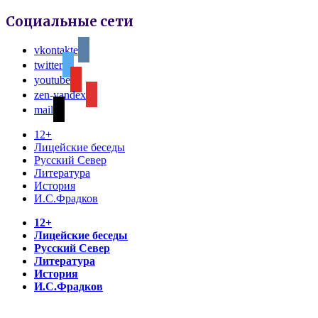
Социальные сети
vkontakte
twitter
youtube
zen-yandex
mail
12+
Лицейские беседы
Русский Север
Литература
История
И.С.Фрадков
12+
Лицейские беседы
Русский Север
Литература
История
И.С.Фрадков