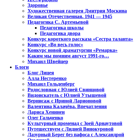
Здоровье
Художественная галерея Дмитрия Москина
Великая Отечественная. 1941 — 1945
Педагогика С. Артемьевой
Педагогика школы
Педагогика двора
Конкурс короткого рассказа «Сестра таланта»
Конкурс «Во весь голос»
Конкурс новой драматургии «Ремарка»
Каким мы помним август 1991-го…
Михаил Швейцер
Блоги
Блог Лицея
Алла Нестеренко
Михаил Гольденберг
Родословная с Юлией Свинцовой
Видоискатель с Юлией Утышевой
Вернисаж с Ириной Ларионовой
Валентина Калачёва. Впечатления
Лариса Хенинен
Олег Гальченко
Культурный променад с Зоей Арнаутовой
Путешествуем с Лидией Винокуровой
Лазурный Берег без пафоса с Александрой