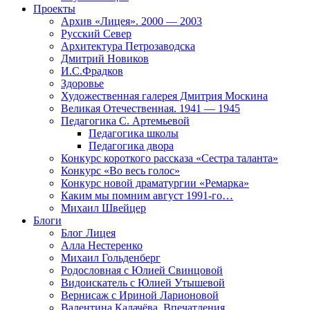
Проекты
Архив «Лицея». 2000 — 2003
Русский Север
Архитектура Петрозаводска
Дмитрий Новиков
И.С.Фрадков
Здоровье
Художественная галерея Дмитрия Москина
Великая Отечественная. 1941 — 1945
Педагогика С. Артемьевой
Педагогика школы
Педагогика двора
Конкурс короткого рассказа «Сестра таланта»
Конкурс «Во весь голос»
Конкурс новой драматургии «Ремарка»
Каким мы помним август 1991-го…
Михаил Швейцер
Блоги
Блог Лицея
Алла Нестеренко
Михаил Гольденберг
Родословная с Юлией Свинцовой
Видоискатель с Юлией Утышевой
Вернисаж с Ириной Ларионовой
Валентина Калачёва. Впечатления