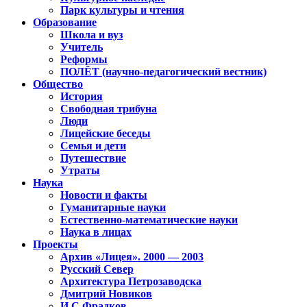
Парк культуры и чтения
Образование
Школа и вуз
Учитель
Реформы
ПОЛЁТ (научно-педагогический вестник)
Общество
История
Свободная трибуна
Люди
Лицейские беседы
Семья и дети
Путешествие
Утраты
Наука
Новости и факты
Гуманитарные науки
Естественно-математические науки
Наука в лицах
Проекты
Архив «Лицея». 2000 — 2003
Русский Север
Архитектура Петрозаводска
Дмитрий Новиков
И.С.Фрадков