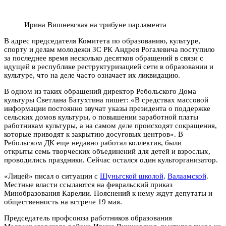
Ирина Вишневская на трибуне парламента
В адрес председателя Комитета по образованию, культуре,
спорту и делам молодежи ЗС РК Андрея Рогалевича поступило
за последнее время несколько десятков обращений в связи с
идущей в республике реструктуризацией сети в образовании и
культуре, что на деле часто означает их ликвидацию.
В одном из таких обращений директор Ребольского Дома
культуры Светлана Батухтина пишет: «В средствах массовой
информации постоянно звучат указы президента о поддержке
сельских домов культуры, о повышении заработной платы
работникам культуры, а на самом деле происходят сокращения,
которые приводят к закрытию досуговых центров». В
Ребольском ДК еще недавно работал коллектив, были
открыты семь творческих объединений для детей и взрослых,
проводились праздники. Сейчас остался один культорганизатор.
«Лицей» писал о ситуации с
Шуньгской школой,
Валаамской
.
Местные власти ссылаются на февральский приказ
Минобразования Карелии. Пояснений к нему ждут депутаты и
общественность на встрече 19 мая.
Председатель профсоюза работников образования