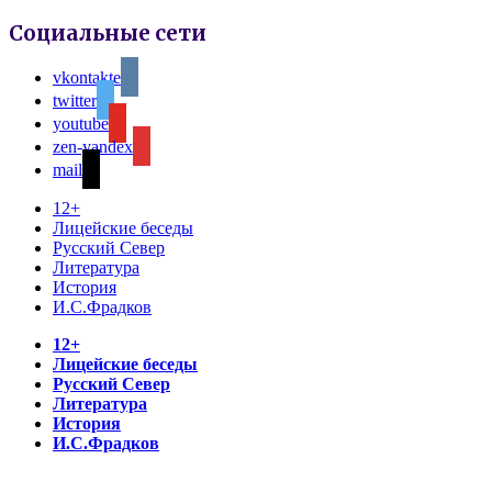
Социальные сети
vkontakte
twitter
youtube
zen-yandex
mail
12+
Лицейские беседы
Русский Север
Литература
История
И.С.Фрадков
12+
Лицейские беседы
Русский Север
Литература
История
И.С.Фрадков