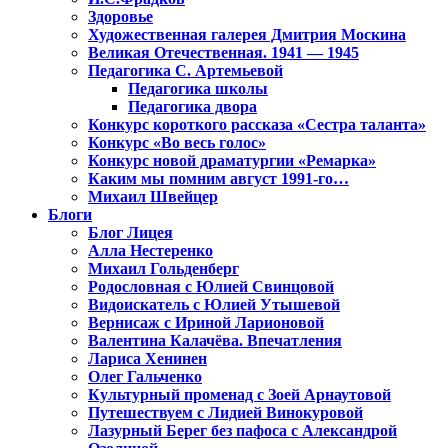
Здоровье
Художественная галерея Дмитрия Москина
Великая Отечественная. 1941 — 1945
Педагогика С. Артемьевой
Педагогика школы
Педагогика двора
Конкурс короткого рассказа «Сестра таланта»
Конкурс «Во весь голос»
Конкурс новой драматургии «Ремарка»
Каким мы помним август 1991-го…
Михаил Швейцер
Блоги
Блог Лицея
Алла Нестеренко
Михаил Гольденберг
Родословная с Юлией Свинцовой
Видоискатель с Юлией Утышевой
Вернисаж с Ириной Ларионовой
Валентина Калачёва. Впечатления
Лариса Хенинен
Олег Гальченко
Культурный променад с Зоей Арнаутовой
Путешествуем с Лидией Винокуровой
Лазурный Берег без пафоса с Александрой