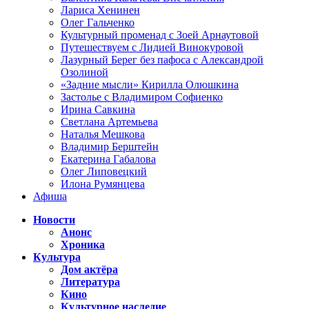
Лариса Хенинен
Олег Гальченко
Культурный променад с Зоей Арнаутовой
Путешествуем с Лидией Винокуровой
Лазурный Берег без пафоса с Александрой
Озолиной
«Задние мысли» Кирилла Олюшкина
Застолье с Владимиром Софиенко
Ирина Савкина
Светлана Артемьева
Наталья Мешкова
Владимир Берштейн
Екатерина Габалова
Олег Липовецкий
Илона Румянцева
Афиша
Новости
Анонс
Хроника
Культура
Дом актёра
Литература
Кино
Культурное наследие