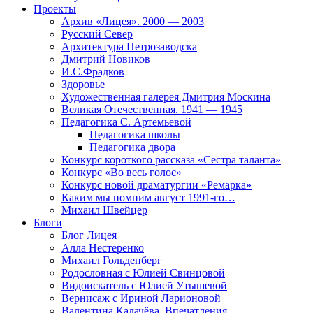
Проекты
Архив «Лицея». 2000 — 2003
Русский Север
Архитектура Петрозаводска
Дмитрий Новиков
И.С.Фрадков
Здоровье
Художественная галерея Дмитрия Москина
Великая Отечественная. 1941 — 1945
Педагогика С. Артемьевой
Педагогика школы
Педагогика двора
Конкурс короткого рассказа «Сестра таланта»
Конкурс «Во весь голос»
Конкурс новой драматургии «Ремарка»
Каким мы помним август 1991-го…
Михаил Швейцер
Блоги
Блог Лицея
Алла Нестеренко
Михаил Гольденберг
Родословная с Юлией Свинцовой
Видоискатель с Юлией Утышевой
Вернисаж с Ириной Ларионовой
Валентина Калачёва. Впечатления