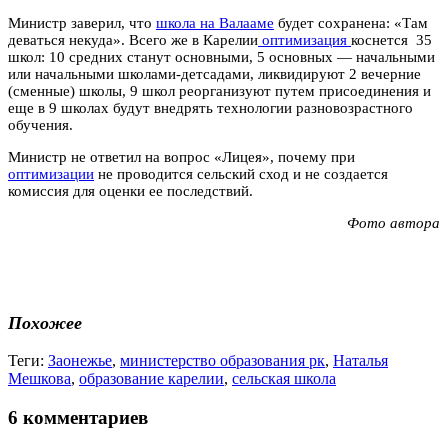
Министр заверил, что
школа на Валааме
будет сохранена: «Там
деваться некуда». Всего же в Карелии
оптимизация
коснется 35
школ: 10 средних станут основными, 5 основных — начальными
или начальными школами-детсадами, ликвидируют 2 вечерние
(сменные) школы, 9 школ реорганизуют путем присоединения и
еще в 9 школах будут внедрять технологии разновозрастного
обучения.
Министр не ответил на вопрос «Лицея», почему при
оптимизации
не проводится сельский сход и не создается
комиссия для оценки ее последствий.
Фото автора
Похожее
Теги:
Заонежье
,
министерство образования рк
,
Наталья
Мешкова
,
образование карелии
,
сельская школа
6 комментариев