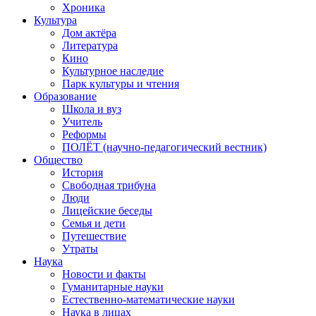
Хроника
Культура
Дом актёра
Литература
Кино
Культурное наследие
Парк культуры и чтения
Образование
Школа и вуз
Учитель
Реформы
ПОЛЁТ (научно-педагогический вестник)
Общество
История
Свободная трибуна
Люди
Лицейские беседы
Семья и дети
Путешествие
Утраты
Наука
Новости и факты
Гуманитарные науки
Естественно-математические науки
Наука в лицах