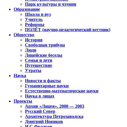
Парк культуры и чтения
Образование
Школа и вуз
Учитель
Реформы
ПОЛЁТ (научно-педагогический вестник)
Общество
История
Свободная трибуна
Люди
Лицейские беседы
Семья и дети
Путешествие
Утраты
Наука
Новости и факты
Гуманитарные науки
Естественно-математические науки
Наука в лицах
Проекты
Архив «Лицея». 2000 — 2003
Русский Север
Архитектура Петрозаводска
Дмитрий Новиков
И.С.Фрадков