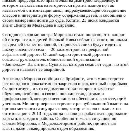
письмо председателю правительства Дмитрию Медведеву, в
котором высказались категорически против планов по так
называемой оптимизации школ, подразумевающей объединение
классов и интернатную форму содержания детей, и сообщили о
своем намерении дойти до суда. Кстати, 23 июня ожидается
визит Дмитрия Медведева в Карелию.
Сегодня из слов министра Морозова стало понятно, что вопрос
об интернате для детей Великой Нивы сейчас не стоит, но школа
из средней станет основной, старшеклассники будут ездить в
школу соседнего села — 20 километров по прекрасной
асфальтовой дороге. С такой характеристикой дороги не
согласна руководитель общественной организации
«Заонежье» Валентина Сукотова, которая семь лет ездит по этой
дороге и называет ее аварийной.
Александр Морозов сообщил на брифинге, что в министерстве
нет ни одного показателя по закрытию школ, который надо было
бы достигнуть, и что ведомство ставит вопрос о качестве
обучения, особенно в связи с новыми стандартами и
профилизацией, которую невозможно обеспечить в классе, где 6
учеников. Министр перевел стрелки с республиканской власти на
органы местного самоуправления, которые знали о планах по
оптимизации с 2013 года, когда начали разрабатывать дорожные
карты для каждого района. Особенно тяжелая ситуация, по
словам Морозова, в Медвежьегорском районе, где местная
власть даже ликвидировала отдел образования.