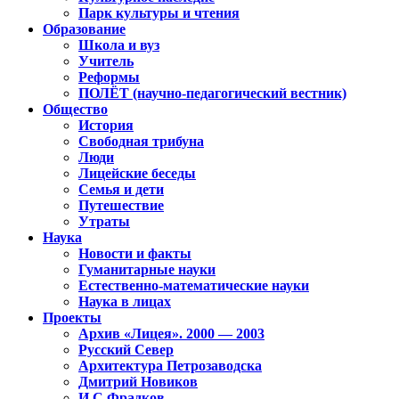
Парк культуры и чтения
Образование
Школа и вуз
Учитель
Реформы
ПОЛЁТ (научно-педагогический вестник)
Общество
История
Свободная трибуна
Люди
Лицейские беседы
Семья и дети
Путешествие
Утраты
Наука
Новости и факты
Гуманитарные науки
Естественно-математические науки
Наука в лицах
Проекты
Архив «Лицея». 2000 — 2003
Русский Север
Архитектура Петрозаводска
Дмитрий Новиков
И.С.Фрадков