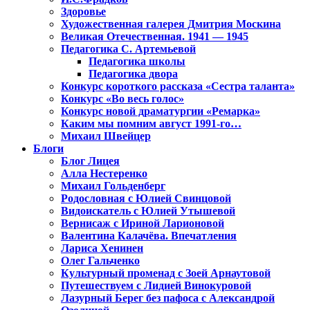
Здоровье
Художественная галерея Дмитрия Москина
Великая Отечественная. 1941 — 1945
Педагогика С. Артемьевой
Педагогика школы
Педагогика двора
Конкурс короткого рассказа «Сестра таланта»
Конкурс «Во весь голос»
Конкурс новой драматургии «Ремарка»
Каким мы помним август 1991-го…
Михаил Швейцер
Блоги
Блог Лицея
Алла Нестеренко
Михаил Гольденберг
Родословная с Юлией Свинцовой
Видоискатель с Юлией Утышевой
Вернисаж с Ириной Ларионовой
Валентина Калачёва. Впечатления
Лариса Хенинен
Олег Гальченко
Культурный променад с Зоей Арнаутовой
Путешествуем с Лидией Винокуровой
Лазурный Берег без пафоса с Александрой