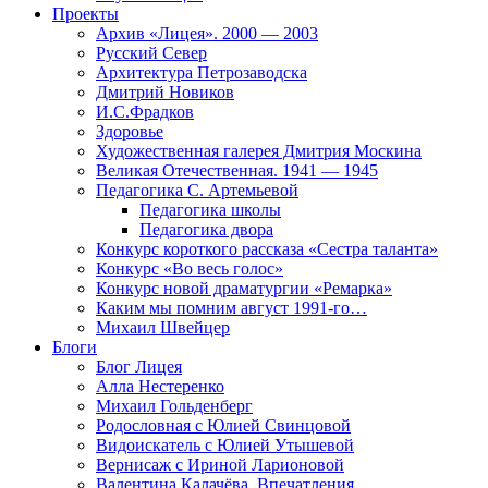
Проекты
Архив «Лицея». 2000 — 2003
Русский Север
Архитектура Петрозаводска
Дмитрий Новиков
И.С.Фрадков
Здоровье
Художественная галерея Дмитрия Москина
Великая Отечественная. 1941 — 1945
Педагогика С. Артемьевой
Педагогика школы
Педагогика двора
Конкурс короткого рассказа «Сестра таланта»
Конкурс «Во весь голос»
Конкурс новой драматургии «Ремарка»
Каким мы помним август 1991-го…
Михаил Швейцер
Блоги
Блог Лицея
Алла Нестеренко
Михаил Гольденберг
Родословная с Юлией Свинцовой
Видоискатель с Юлией Утышевой
Вернисаж с Ириной Ларионовой
Валентина Калачёва. Впечатления