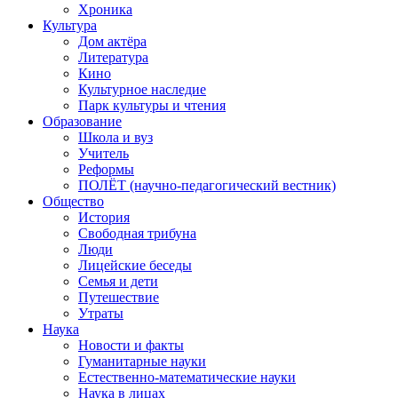
Хроника
Культура
Дом актёра
Литература
Кино
Культурное наследие
Парк культуры и чтения
Образование
Школа и вуз
Учитель
Реформы
ПОЛЁТ (научно-педагогический вестник)
Общество
История
Свободная трибуна
Люди
Лицейские беседы
Семья и дети
Путешествие
Утраты
Наука
Новости и факты
Гуманитарные науки
Естественно-математические науки
Наука в лицах