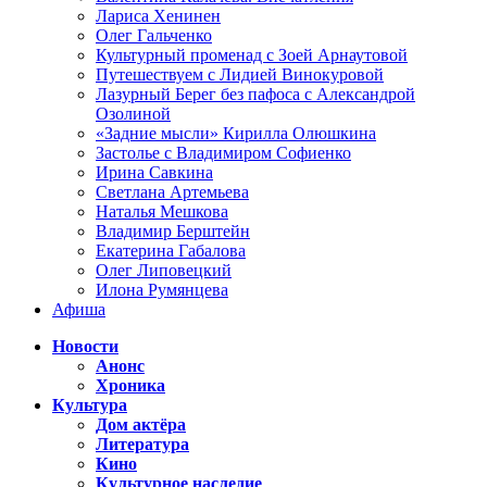
Лариса Хенинен
Олег Гальченко
Культурный променад с Зоей Арнаутовой
Путешествуем с Лидией Винокуровой
Лазурный Берег без пафоса с Александрой
Озолиной
«Задние мысли» Кирилла Олюшкина
Застолье с Владимиром Софиенко
Ирина Савкина
Светлана Артемьева
Наталья Мешкова
Владимир Берштейн
Екатерина Габалова
Олег Липовецкий
Илона Румянцева
Афиша
Новости
Анонс
Хроника
Культура
Дом актёра
Литература
Кино
Культурное наследие