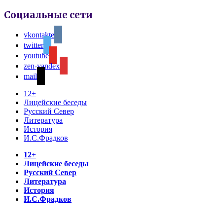
Социальные сети
vkontakte
twitter
youtube
zen-yandex
mail
12+
Лицейские беседы
Русский Север
Литература
История
И.С.Фрадков
12+
Лицейские беседы
Русский Север
Литература
История
И.С.Фрадков