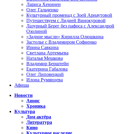
Лариса Хенинен
Олег Гальченко
Культурный променад с Зоей Арнаутовой
Путешествуем с Лидией Винокуровой
Лазурный Берег без пафоса с Александрой
Озолиной
«Задние мысли» Кирилла Олюшкина
Застолье с Владимиром Софиенко
Ирина Савкина
Светлана Артемьева
Наталья Мешкова
Владимир Берштейн
Екатерина Габалова
Олег Липовецкий
Илона Румянцева
Афиша
Новости
Анонс
Хроника
Культура
Дом актёра
Литература
Кино
Культурное наследие