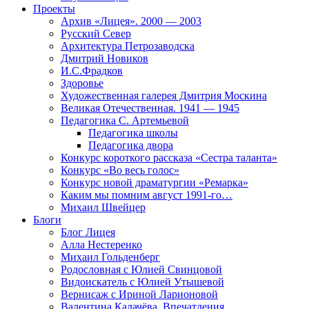
Проекты
Архив «Лицея». 2000 — 2003
Русский Север
Архитектура Петрозаводска
Дмитрий Новиков
И.С.Фрадков
Здоровье
Художественная галерея Дмитрия Москина
Великая Отечественная. 1941 — 1945
Педагогика С. Артемьевой
Педагогика школы
Педагогика двора
Конкурс короткого рассказа «Сестра таланта»
Конкурс «Во весь голос»
Конкурс новой драматургии «Ремарка»
Каким мы помним август 1991-го…
Михаил Швейцер
Блоги
Блог Лицея
Алла Нестеренко
Михаил Гольденберг
Родословная с Юлией Свинцовой
Видоискатель с Юлией Утышевой
Вернисаж с Ириной Ларионовой
Валентина Калачёва. Впечатления