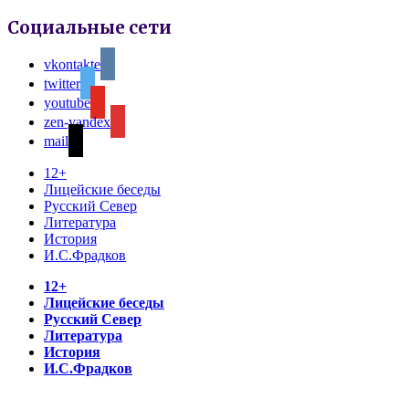
Социальные сети
vkontakte
twitter
youtube
zen-yandex
mail
12+
Лицейские беседы
Русский Север
Литература
История
И.С.Фрадков
12+
Лицейские беседы
Русский Север
Литература
История
И.С.Фрадков