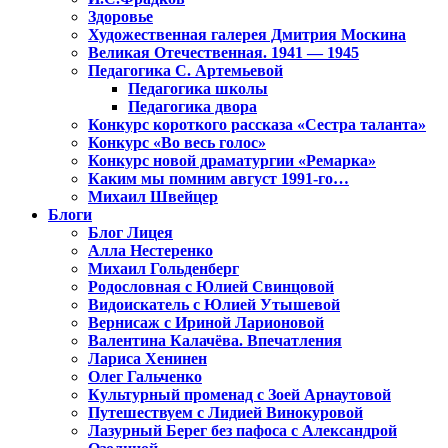
Здоровье
Художественная галерея Дмитрия Москина
Великая Отечественная. 1941 — 1945
Педагогика С. Артемьевой
Педагогика школы
Педагогика двора
Конкурс короткого рассказа «Сестра таланта»
Конкурс «Во весь голос»
Конкурс новой драматургии «Ремарка»
Каким мы помним август 1991-го…
Михаил Швейцер
Блоги
Блог Лицея
Алла Нестеренко
Михаил Гольденберг
Родословная с Юлией Свинцовой
Видоискатель с Юлией Утышевой
Вернисаж с Ириной Ларионовой
Валентина Калачёва. Впечатления
Лариса Хенинен
Олег Гальченко
Культурный променад с Зоей Арнаутовой
Путешествуем с Лидией Винокуровой
Лазурный Берег без пафоса с Александрой