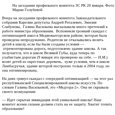
На заседании профильного комитета ЗС РК 20 января. Фото
Марии Голубевой
Вчера на заседании профильного комитета Законодательного
собрания Карелии депутаты Андрей Рогалевич, Эмилия
Слабунова, Галина Васильева высказывали много претензий к
работе министра образования. Вспомнили громкий скандал с
оптимизацией школ в Медвежьегорском районе, которая была
проведена непродуманно. Родители не отказывались возить
детей в школу, если бы были созданы условия —
отремонтирована дорога, подготовлено здание школы. А так
получается, что в школе Великой Губы, куда теперь по
ухабистым дорогам (9 января это проверено на себе. —
Н.М.
)
возят детей из окрестных деревень, хуже условия, чем в школе
Ламбасручья, здание которой построено только в 2004 году, но
она оптимизирована.
На днях грянул скандал с очередной оптимизацией — на этот раз
республиканской Специализированной школы искусств. По
словам Галины Васильевой, это «Медгора-2». Она не скрывала
своего возмущения:
— Идет скрытая ликвидация этой уникальной школы! Наш
комитет всеми силами должен стать на ее защиту. Хватит топить
образование!