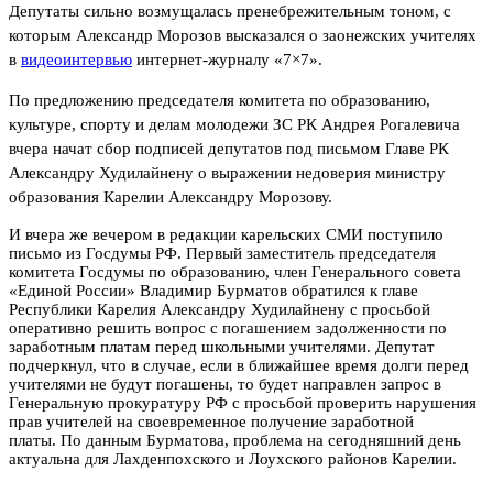
Депутаты сильно возмущалась пренебрежительным тоном, с
которым Александр Морозов высказался о заонежских учителях
в
видеоинтервью
интернет-журналу
«
7×7
».
По предложению председателя комитета по образованию,
культуре, спорту и делам молодежи ЗС РК Андрея Рогалевича
вчера начат сбор подписей депутатов под письмом Главе РК
Александру Худилайнену о выражении недоверия министру
образования Карелии Александру Морозову.
И вчера же вечером в редакции карельских СМИ поступило
письмо из Госдумы РФ. Первый заместитель председателя
комитета Госдумы по образованию, член Генерального совета
«Единой России» Владимир Бурматов обратился к главе
Республики Карелия Александру Худилайнену с просьбой
оперативно решить вопрос с погашением задолженности по
заработным платам перед школьными учителями. Депутат
подчеркнул, что в случае, если в ближайшее время долги перед
учителями не будут погашены, то будет направлен запрос в
Генеральную прокуратуру РФ с просьбой проверить нарушения
прав учителей на своевременное получение заработной
платы. По данным Бурматова, проблема на сегодняшний день
актуальна для Лахденпохского и Лоухского районов Карелии.