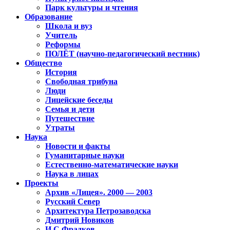
Парк культуры и чтения
Образование
Школа и вуз
Учитель
Реформы
ПОЛЁТ (научно-педагогический вестник)
Общество
История
Свободная трибуна
Люди
Лицейские беседы
Семья и дети
Путешествие
Утраты
Наука
Новости и факты
Гуманитарные науки
Естественно-математические науки
Наука в лицах
Проекты
Архив «Лицея». 2000 — 2003
Русский Север
Архитектура Петрозаводска
Дмитрий Новиков
И.С.Фрадков