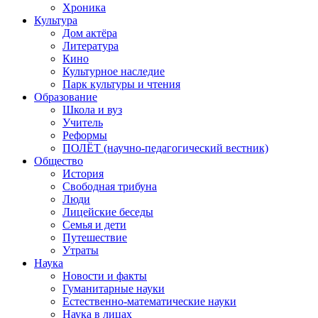
Хроника
Культура
Дом актёра
Литература
Кино
Культурное наследие
Парк культуры и чтения
Образование
Школа и вуз
Учитель
Реформы
ПОЛЁТ (научно-педагогический вестник)
Общество
История
Свободная трибуна
Люди
Лицейские беседы
Семья и дети
Путешествие
Утраты
Наука
Новости и факты
Гуманитарные науки
Естественно-математические науки
Наука в лицах