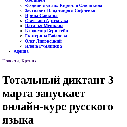
Озолиной
«Задние мысли» Кирилла Олюшкина
Застолье с Владимиром Софиенко
Ирина Савкина
Светлана Артемьева
Наталья Мешкова
Владимир Берштейн
Екатерина Габалова
Олег Липовецкий
Илона Румянцева
Афиша
Новости
,
Хроника
Тотальный диктант 3
марта запускает
онлайн-курс русского
языка