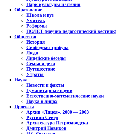
Парк культуры и чтения
Образование
Школа и вуз
Учитель
Реформы
ПОЛЁТ (научно-педагогический вестник)
Общество
История
Свободная трибуна
Люди
Лицейские беседы
Семья и дети
Путешествие
Утраты
Наука
Новости и факты
Гуманитарные науки
Естественно-математические науки
Наука в лицах
Проекты
Архив «Лицея». 2000 — 2003
Русский Север
Архитектура Петрозаводска
Дмитрий Новиков
И.С.Фрадков