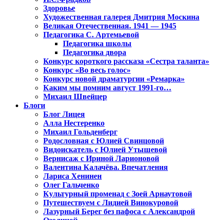
Здоровье
Художественная галерея Дмитрия Москина
Великая Отечественная. 1941 — 1945
Педагогика С. Артемьевой
Педагогика школы
Педагогика двора
Конкурс короткого рассказа «Сестра таланта»
Конкурс «Во весь голос»
Конкурс новой драматургии «Ремарка»
Каким мы помним август 1991-го…
Михаил Швейцер
Блоги
Блог Лицея
Алла Нестеренко
Михаил Гольденберг
Родословная с Юлией Свинцовой
Видоискатель с Юлией Утышевой
Вернисаж с Ириной Ларионовой
Валентина Калачёва. Впечатления
Лариса Хенинен
Олег Гальченко
Культурный променад с Зоей Арнаутовой
Путешествуем с Лидией Винокуровой
Лазурный Берег без пафоса с Александрой