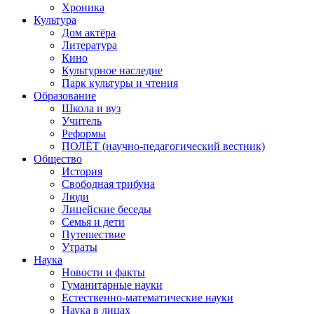
Хроника
Культура
Дом актёра
Литература
Кино
Культурное наследие
Парк культуры и чтения
Образование
Школа и вуз
Учитель
Реформы
ПОЛЁТ (научно-педагогический вестник)
Общество
История
Свободная трибуна
Люди
Лицейские беседы
Семья и дети
Путешествие
Утраты
Наука
Новости и факты
Гуманитарные науки
Естественно-математические науки
Наука в лицах