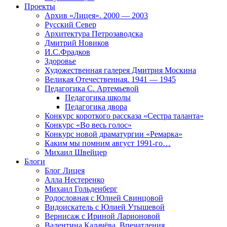
Проекты
Архив «Лицея». 2000 — 2003
Русский Север
Архитектура Петрозаводска
Дмитрий Новиков
И.С.Фрадков
Здоровье
Художественная галерея Дмитрия Москина
Великая Отечественная. 1941 — 1945
Педагогика С. Артемьевой
Педагогика школы
Педагогика двора
Конкурс короткого рассказа «Сестра таланта»
Конкурс «Во весь голос»
Конкурс новой драматургии «Ремарка»
Каким мы помним август 1991-го…
Михаил Швейцер
Блоги
Блог Лицея
Алла Нестеренко
Михаил Гольденберг
Родословная с Юлией Свинцовой
Видоискатель с Юлией Утышевой
Вернисаж с Ириной Ларионовой
Валентина Калачёва. Впечатления