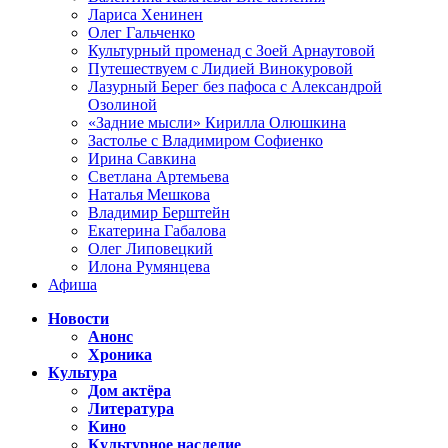
Лариса Хенинен
Олег Гальченко
Культурный променад с Зоей Арнаутовой
Путешествуем с Лидией Винокуровой
Лазурный Берег без пафоса с Александрой
Озолиной
«Задние мысли» Кирилла Олюшкина
Застолье с Владимиром Софиенко
Ирина Савкина
Светлана Артемьева
Наталья Мешкова
Владимир Берштейн
Екатерина Габалова
Олег Липовецкий
Илона Румянцева
Афиша
Новости
Анонс
Хроника
Культура
Дом актёра
Литература
Кино
Культурное наследие