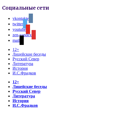
Социальные сети
vkontakte
twitter
youtube
zen-yandex
mail
12+
Лицейские беседы
Русский Север
Литература
История
И.С.Фрадков
12+
Лицейские беседы
Русский Север
Литература
История
И.С.Фрадков