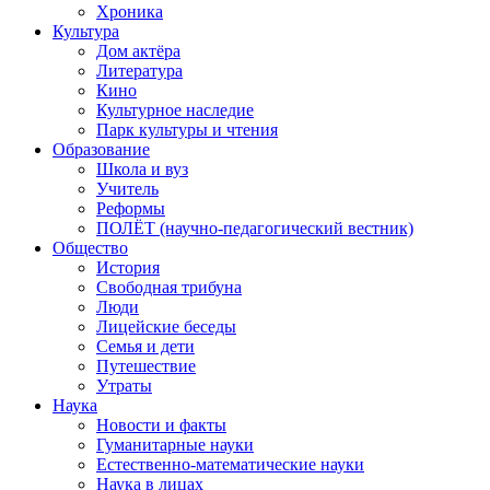
Хроника
Культура
Дом актёра
Литература
Кино
Культурное наследие
Парк культуры и чтения
Образование
Школа и вуз
Учитель
Реформы
ПОЛЁТ (научно-педагогический вестник)
Общество
История
Свободная трибуна
Люди
Лицейские беседы
Семья и дети
Путешествие
Утраты
Наука
Новости и факты
Гуманитарные науки
Естественно-математические науки
Наука в лицах