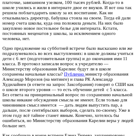
платочке, завязанном узелком, 100 тысяч рублей. Когда-то в
школе учились и жили в интернате двое ее внуков. И вот она так
решила поблагодарить школу за их воспитание. Как ни
отказывалась директор, бабушка стояла на своем. Тогда ей дали
номер счета школы, куда она положила деньги. На них было
закуплено новое постельное белье для интерната. Кстати,
постоянных меценатов у школы, за исключением одного
человека, нет.
Одно предложение на субботней встрече было высказано или же
подразумевалось во всех выступлениях: в школе должны учиться
дети с 6 лет (подготовительная группа) и до окончания ими 11
класса. В протокол записали вопрос к учредителю —
Министерству образования Карелии: будут ли в школе
сохранены начальные классы?
Публично
министр образования
Александр Морозов (на митинге) и глава РК Александр
Худилайнен (в ответе на запрос Заксобрания) говорят о СШИ как
о школе второго уровня — то есть обучении детей с 5 класса.
Без ответа на принципиальный вопрос по сохранению начальной
школы никакие обсуждения смысла не имеют. Если только для
чиновников смысл имеется — дать людям выпустить пар, а
дальше, после сентябрьских выборов, сделать по-своему. Уже в
этом году всё тайное станет явным. Конечно, хотелось бы
ошибиться, но Министерству образования Карелии веры у людей
больше нет.
Как сообщила в конце встречи Елена Тюрева, запланированы