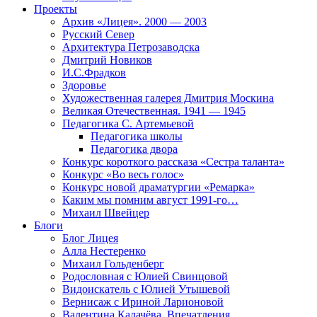
Проекты
Архив «Лицея». 2000 — 2003
Русский Север
Архитектура Петрозаводска
Дмитрий Новиков
И.С.Фрадков
Здоровье
Художественная галерея Дмитрия Москина
Великая Отечественная. 1941 — 1945
Педагогика С. Артемьевой
Педагогика школы
Педагогика двора
Конкурс короткого рассказа «Сестра таланта»
Конкурс «Во весь голос»
Конкурс новой драматургии «Ремарка»
Каким мы помним август 1991-го…
Михаил Швейцер
Блоги
Блог Лицея
Алла Нестеренко
Михаил Гольденберг
Родословная с Юлией Свинцовой
Видоискатель с Юлией Утышевой
Вернисаж с Ириной Ларионовой
Валентина Калачёва. Впечатления