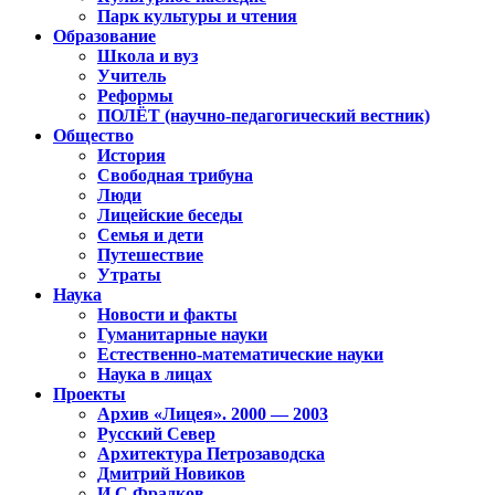
Парк культуры и чтения
Образование
Школа и вуз
Учитель
Реформы
ПОЛЁТ (научно-педагогический вестник)
Общество
История
Свободная трибуна
Люди
Лицейские беседы
Семья и дети
Путешествие
Утраты
Наука
Новости и факты
Гуманитарные науки
Естественно-математические науки
Наука в лицах
Проекты
Архив «Лицея». 2000 — 2003
Русский Север
Архитектура Петрозаводска
Дмитрий Новиков
И.С.Фрадков