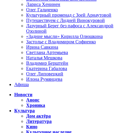
Лариса Хенинен
Олег Гальченко
Культурный променад с Зоей Арнаутовой
Путешествуем с Лидией Винокуровой
Лазурный Берег без пафоса с Александрой
Озолиной
«Задние мысли» Кирилла Олюшкина
Застолье с Владимиром Софиенко
Ирина Савкина
Светлана Артемьева
Наталья Мешкова
Владимир Берштейн
Екатерина Габалова
Олег Липовецкий
Илона Румянцева
Афиша
Новости
Анонс
Хроника
Культура
Дом актёра
Литература
Кино
Культурное наследие