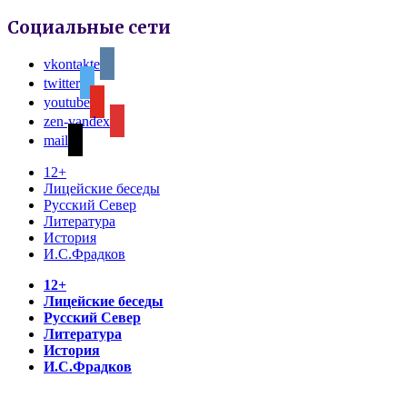
Социальные сети
vkontakte
twitter
youtube
zen-yandex
mail
12+
Лицейские беседы
Русский Север
Литература
История
И.С.Фрадков
12+
Лицейские беседы
Русский Север
Литература
История
И.С.Фрадков