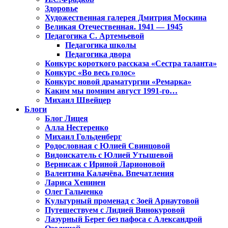
Здоровье
Художественная галерея Дмитрия Москина
Великая Отечественная. 1941 — 1945
Педагогика С. Артемьевой
Педагогика школы
Педагогика двора
Конкурс короткого рассказа «Сестра таланта»
Конкурс «Во весь голос»
Конкурс новой драматургии «Ремарка»
Каким мы помним август 1991-го…
Михаил Швейцер
Блоги
Блог Лицея
Алла Нестеренко
Михаил Гольденберг
Родословная с Юлией Свинцовой
Видоискатель с Юлией Утышевой
Вернисаж с Ириной Ларионовой
Валентина Калачёва. Впечатления
Лариса Хенинен
Олег Гальченко
Культурный променад с Зоей Арнаутовой
Путешествуем с Лидией Винокуровой
Лазурный Берег без пафоса с Александрой