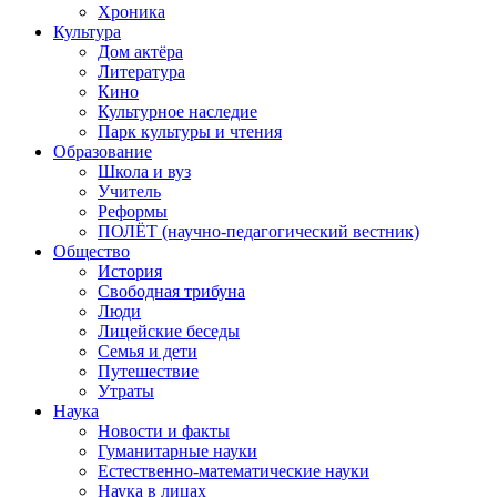
Хроника
Культура
Дом актёра
Литература
Кино
Культурное наследие
Парк культуры и чтения
Образование
Школа и вуз
Учитель
Реформы
ПОЛЁТ (научно-педагогический вестник)
Общество
История
Свободная трибуна
Люди
Лицейские беседы
Семья и дети
Путешествие
Утраты
Наука
Новости и факты
Гуманитарные науки
Естественно-математические науки
Наука в лицах