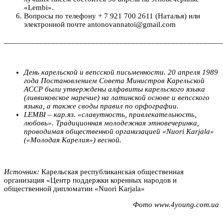
«Lembi».
Вопросы по телефону + 7 921 700 2611 (Наталья) или
электронной почте antonovannatoi@gmail.com
_______________________________________________________
День карельской и вепсской письменности.
20 апреля 1989
года Постановлением Совета Министров Карельской
АССР были утверждены алфавиты карельского языка
(ливвиковское наречие) на латинской основе и вепсского
языка, а также своды правил по орфографии.
LEMBI
– кар.яз. «славутность, привлекательность,
любовь». Традиционная молодежная этновечеринка,
проводимая общественной организацией «
Nuori
Karjala
»
(«Молодая Карелия») весной.
Источник:
Карельская республиканская общественная
организация «Центр поддержки коренных народов и
общественной дипломатии «Nuori Karjala»
Фото www.4young.com.ua