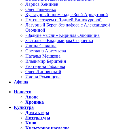
Лариса Хенинен
Олег Гальченко
Культурный променад с Зоей Арнаутовой
Путешествуем с Лидией Винокуровой
Лазурный Берег без пафоса с Александрой
Озолиной
«Задние мысли» Кирилла Олюшкина
Застолье с Владимиром Софиенко
Ирина Савкина
Светлана Артемьева
Наталья Мешкова
Владимир Берштейн
Екатерина Габалова
Олег Липовецкий
Илона Румянцева
Афиша
Новости
Анонс
Хроника
Культура
Дом актёра
Литература
Кино
Культурное наследие