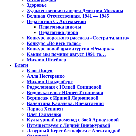
Здоровье
Художественная галерея Дмитрия Москина
Великая Отечественная. 1941 — 1945
Педагогика С. Артемьевой
Педагогика школы
Педагогика двора
Конкурс короткого рассказа «Сестра таланта»
Конкурс «Во весь голос»
Конкурс новой драматургии «Ремарка»
Каким мы помним август 1991-го…
Михаил Швейцер
Блоги
Блог Лицея
Алла Нестеренко
Михаил Гольденберг
Родословная с Юлией Свинцовой
Видоискатель с Юлией Утышевой
Вернисаж с Ириной Ларионовой
Валентина Калачёва. Впечатления
Лариса Хенинен
Олег Гальченко
Культурный променад с Зоей Арнаутовой
Путешествуем с Лидией Винокуровой
Лазурный Берег без пафоса с Александрой