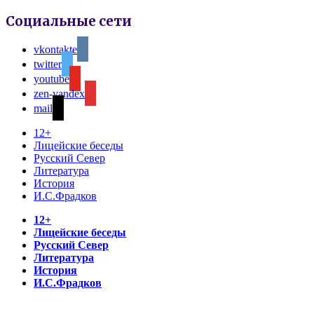
Социальные сети
vkontakte
twitter
youtube
zen-yandex
mail
12+
Лицейские беседы
Русский Север
Литература
История
И.С.Фрадков
12+
Лицейские беседы
Русский Север
Литература
История
И.С.Фрадков