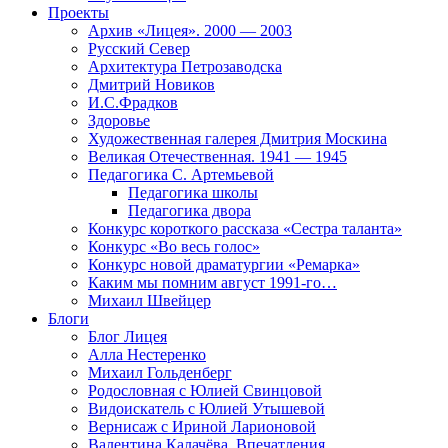
Проекты
Архив «Лицея». 2000 — 2003
Русский Север
Архитектура Петрозаводска
Дмитрий Новиков
И.С.Фрадков
Здоровье
Художественная галерея Дмитрия Москина
Великая Отечественная. 1941 — 1945
Педагогика С. Артемьевой
Педагогика школы
Педагогика двора
Конкурс короткого рассказа «Сестра таланта»
Конкурс «Во весь голос»
Конкурс новой драматургии «Ремарка»
Каким мы помним август 1991-го…
Михаил Швейцер
Блоги
Блог Лицея
Алла Нестеренко
Михаил Гольденберг
Родословная с Юлией Свинцовой
Видоискатель с Юлией Утышевой
Вернисаж с Ириной Ларионовой
Валентина Калачёва. Впечатления