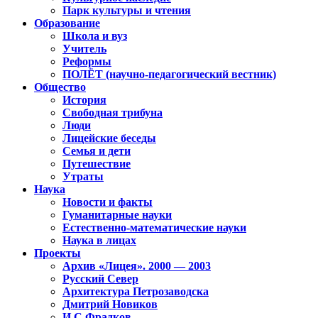
Парк культуры и чтения
Образование
Школа и вуз
Учитель
Реформы
ПОЛЁТ (научно-педагогический вестник)
Общество
История
Свободная трибуна
Люди
Лицейские беседы
Семья и дети
Путешествие
Утраты
Наука
Новости и факты
Гуманитарные науки
Естественно-математические науки
Наука в лицах
Проекты
Архив «Лицея». 2000 — 2003
Русский Север
Архитектура Петрозаводска
Дмитрий Новиков
И.С.Фрадков