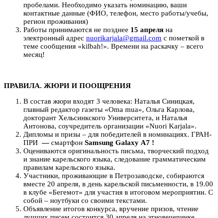
пробелами. Необходимо указать номинацию, ваши
контактные данные (ФИО, телефон, место работы/учебы,
регион проживания)
Работы принимаются не позднее
15 апреля
на
электронный адрес
nuorikarjala@gmail.com
с пометкой в
теме сообщения «kilbah!». Времени на раскачку – всего
месяц!
ПРАВИЛА. ЖЮРИ И ПООЩРЕНИЯ
В состав жюри входят 3 человека: Наталья Синицкая,
главный редактор газеты «Oma mua», Ольга Карлова,
докторант Хельсинкского Университета, и Наталья
Антонова, соучредитель организации «Nuori Karjala».
Дипломы и призы – для победителей в номинациях. ГРАН-
ПРИ
—
смартфон
Samsung
Galaxy
A
7 !
Оцениваются оригинальность письма, творческий подход
и знание карельского языка, следование грамматическим
правилам карельского языка.
Участники, проживающие в Петрозаводске, собираются
вместе 20 апреля, в день карельской письменности, в 19.00
в клубе «Бегемот» для участия в итоговом мероприятии. С
собой – ноутбуки со своими текстами.
Объявление итогов конкурса, вручение призов, чтение
лучших писем состоится 30 апреля на этновечеринке