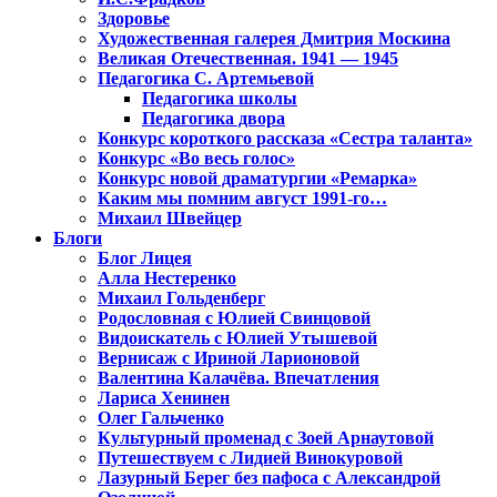
Здоровье
Художественная галерея Дмитрия Москина
Великая Отечественная. 1941 — 1945
Педагогика С. Артемьевой
Педагогика школы
Педагогика двора
Конкурс короткого рассказа «Сестра таланта»
Конкурс «Во весь голос»
Конкурс новой драматургии «Ремарка»
Каким мы помним август 1991-го…
Михаил Швейцер
Блоги
Блог Лицея
Алла Нестеренко
Михаил Гольденберг
Родословная с Юлией Свинцовой
Видоискатель с Юлией Утышевой
Вернисаж с Ириной Ларионовой
Валентина Калачёва. Впечатления
Лариса Хенинен
Олег Гальченко
Культурный променад с Зоей Арнаутовой
Путешествуем с Лидией Винокуровой
Лазурный Берег без пафоса с Александрой