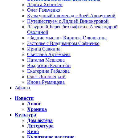
Лариса Хенинен
Олег Гальченко
Культурный променад с Зоей Арнаутовой
Путешествуем с Лидией Винокуровой
Лазурный Берег без пафоса с Александрой
Озолиной
«Задние мысли» Кирилла Олюшкина
Застолье с Владимиром Софиенко
Ирина Савкина
Светлана Артемьева
Наталья Мешкова
Владимир Берштейн
Екатерина Габалова
Олег Липовецкий
Илона Румянцева
Афиша
Новости
Анонс
Хроника
Культура
Дом актёра
Литература
Кино
Культурное наследие