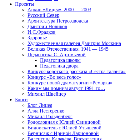
Проекты
Архив «Лицея». 2000 — 2003
Русский Север
Архитектура Петрозаводска
Дмитрий Новиков
И.С.Фрадков
Здоровье
Художественная галерея Дмитрия Москина
Великая Отечественная. 1941 — 1945
Педагогика С. Артемьевой
Педагогика школы
Педагогика двора
Конкурс короткого рассказа «Сестра таланта»
Конкурс «Во весь голос»
Конкурс новой драматургии «Ремарка»
Каким мы помним август 1991-го…
Михаил Швейцер
Блоги
Блог Лицея
Алла Нестеренко
Михаил Гольденберг
Родословная с Юлией Свинцовой
Видоискатель с Юлией Утышевой
Вернисаж с Ириной Ларионовой
Валентина Калачёва. Впечатления