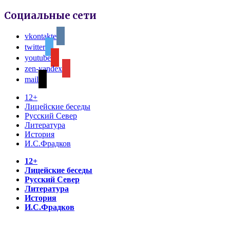
Социальные сети
vkontakte
twitter
youtube
zen-yandex
mail
12+
Лицейские беседы
Русский Север
Литература
История
И.С.Фрадков
12+
Лицейские беседы
Русский Север
Литература
История
И.С.Фрадков