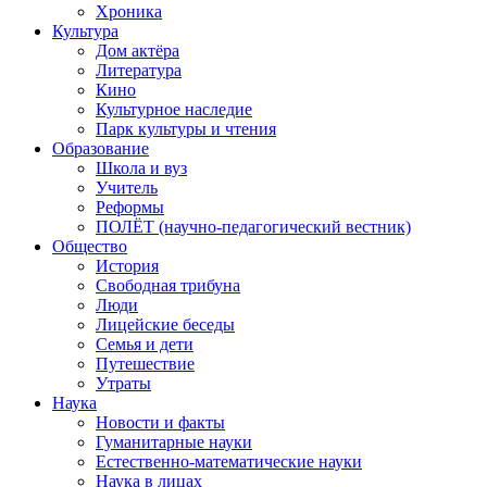
Хроника
Культура
Дом актёра
Литература
Кино
Культурное наследие
Парк культуры и чтения
Образование
Школа и вуз
Учитель
Реформы
ПОЛЁТ (научно-педагогический вестник)
Общество
История
Свободная трибуна
Люди
Лицейские беседы
Семья и дети
Путешествие
Утраты
Наука
Новости и факты
Гуманитарные науки
Естественно-математические науки
Наука в лицах