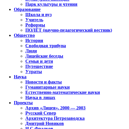
Парк культуры и чтения
Образование
Школа и вуз
Учитель
Реформы
ПОЛЁТ (научно-педагогический вестник)
Общество
История
Свободная трибуна
Люди
Лицейские беседы
Семья и дети
Путешествие
Утраты
Наука
Новости и факты
Гуманитарные науки
Естественно-математические науки
Наука в лицах
Проекты
Архив «Лицея». 2000 — 2003
Русский Север
Архитектура Петрозаводска
Дмитрий Новиков
И.С.Фрадков