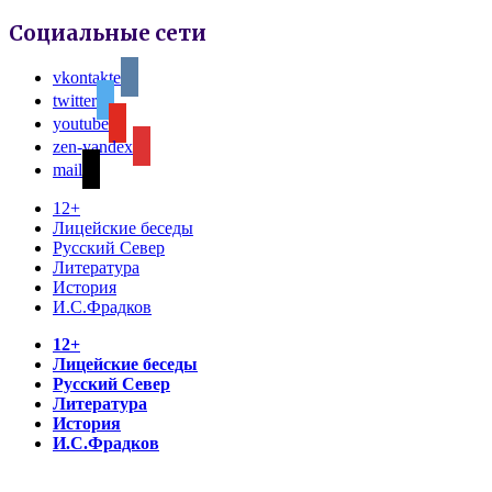
Социальные сети
vkontakte
twitter
youtube
zen-yandex
mail
12+
Лицейские беседы
Русский Север
Литература
История
И.С.Фрадков
12+
Лицейские беседы
Русский Север
Литература
История
И.С.Фрадков