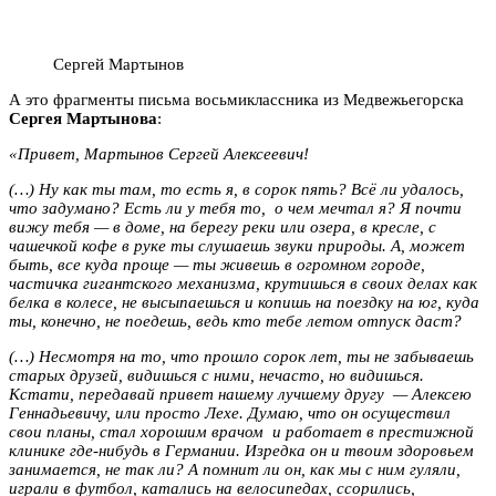
Сергей Мартынов
А это фрагменты письма восьмиклассника из Медвежьегорска
Сергея Мартынова
:
«Привет, Мартынов Сергей Алексеевич!
(…) Ну как ты там, то есть я, в сорок пять? Всё ли удалось,
что задумано? Есть ли у тебя то, о чем мечтал я? Я почти
вижу тебя — в доме, на берегу реки или озера, в кресле, с
чашечкой кофе в руке ты слушаешь звуки природы. А, может
быть, все куда проще — ты живешь в огромном городе,
частичка гигантского механизма, крутишься в своих делах как
белка в колесе, не высыпаешься и копишь на поездку на юг, куда
ты, конечно, не поедешь, ведь кто тебе летом отпуск даст?
(…) Несмотря на то, что прошло сорок лет, ты не забываешь
старых друзей, видишься с ними, нечасто, но видишься.
Кстати, передавай привет нашему лучшему другу — Алексею
Геннадьевичу, или просто Лехе. Думаю, что он осуществил
свои планы, стал хорошим врачом и работает в престижной
клинике где-нибудь в Германии. Изредка он и твоим здоровьем
занимается, не так ли? А помнит ли он, как мы с ним гуляли,
играли в футбол, катались на велосипедах, ссорились,