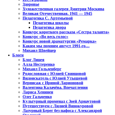
Здоровье
Художественная галерея Дмитрия Москина
Великая Отечественная. 1941 — 1945
Педагогика С. Артемьевой
Педагогика школы
Педагогика двора
Конкурс короткого рассказа «Сестра таланта»
Конкурс «Во весь голос»
Конкурс новой драматургии «Ремарка»
Каким мы помним август 1991-го…
Михаил Швейцер
Блоги
Блог Лицея
Алла Нестеренко
Михаил Гольденберг
Родословная с Юлией Свинцовой
Видоискатель с Юлией Утышевой
Вернисаж с Ириной Ларионовой
Валентина Калачёва. Впечатления
Лариса Хенинен
Олег Гальченко
Культурный променад с Зоей Арнаутовой
Путешествуем с Лидией Винокуровой
Лазурный Берег без пафоса с Александрой