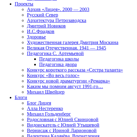
Проекты
Архив «Лицея». 2000 — 2003
Русский Север
Архитектура Петрозаводска
Дмитрий Новиков
И.С.Фрадков
Здоровье
Художественная галерея Дмитрия Москина
Великая Отечественная. 1941 — 1945
Педагогика С. Артемьевой
Педагогика школы
Педагогика двора
Конкурс короткого рассказа «Сестра таланта»
Конкурс «Во весь голос»
Конкурс новой драматургии «Ремарка»
Каким мы помним август 1991-го…
Михаил Швейцер
Блоги
Блог Лицея
Алла Нестеренко
Михаил Гольденберг
Родословная с Юлией Свинцовой
Видоискатель с Юлией Утышевой
Вернисаж с Ириной Ларионовой
Валентина Калачёва. Впечатления