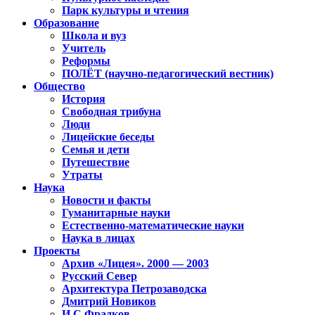
Парк культуры и чтения
Образование
Школа и вуз
Учитель
Реформы
ПОЛЁТ (научно-педагогический вестник)
Общество
История
Свободная трибуна
Люди
Лицейские беседы
Семья и дети
Путешествие
Утраты
Наука
Новости и факты
Гуманитарные науки
Естественно-математические науки
Наука в лицах
Проекты
Архив «Лицея». 2000 — 2003
Русский Север
Архитектура Петрозаводска
Дмитрий Новиков
И.С.Фрадков