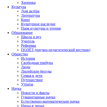
Хроника
Культура
Дом актёра
Литература
Кино
Культурное наследие
Парк культуры и чтения
Образование
Школа и вуз
Учитель
Реформы
ПОЛЁТ (научно-педагогический вестник)
Общество
История
Свободная трибуна
Люди
Лицейские беседы
Семья и дети
Путешествие
Утраты
Наука
Новости и факты
Гуманитарные науки
Естественно-математические науки
Наука в лицах