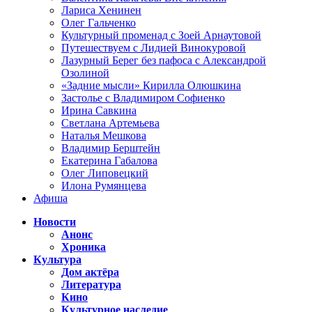
Лариса Хенинен
Олег Гальченко
Культурный променад с Зоей Арнаутовой
Путешествуем с Лидией Винокуровой
Лазурный Берег без пафоса с Александрой
Озолиной
«Задние мысли» Кирилла Олюшкина
Застолье с Владимиром Софиенко
Ирина Савкина
Светлана Артемьева
Наталья Мешкова
Владимир Берштейн
Екатерина Габалова
Олег Липовецкий
Илона Румянцева
Афиша
Новости
Анонс
Хроника
Культура
Дом актёра
Литература
Кино
Культурное наследие