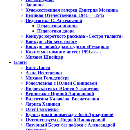
Здоровье
Художественная галерея Дмитрия Москина
Великая Отечественная. 1941 — 1945
Педагогика С. Артемьевой
Педагогика школы
Педагогика двора
Конкурс короткого рассказа «Сестра таланта»
Конкурс «Во весь голос»
Конкурс новой драматургии «Ремарка»
Каким мы помним август 1991-го…
Михаил Швейцер
Блоги
Блог Лицея
Алла Нестеренко
Михаил Гольденберг
Родословная с Юлией Свинцовой
Видоискатель с Юлией Утышевой
Вернисаж с Ириной Ларионовой
Валентина Калачёва. Впечатления
Лариса Хенинен
Олег Гальченко
Культурный променад с Зоей Арнаутовой
Путешествуем с Лидией Винокуровой
Лазурный Берег без пафоса с Александрой