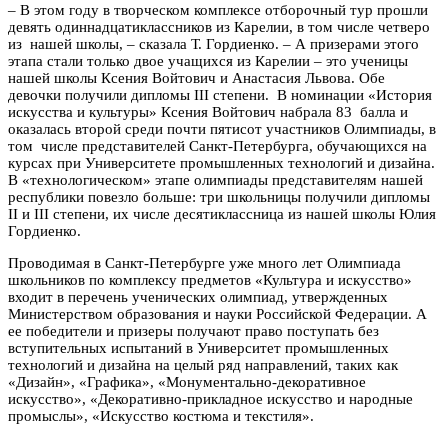
– В этом году в творческом комплексе отборочный тур прошли
девять одиннадцатиклассников из Карелии, в том числе четверо
из нашей школы, – сказала Т. Гордиенко. – А призерами этого
этапа стали только двое учащихся из Карелии – это ученицы
нашей школы Ксения Войтович и Анастасия Львова. Обе
девочки получили дипломы III степени. В номинации «История
искусства и культуры» Ксения Войтович набрала 83 балла и
оказалась второй среди почти пятисот участников Олимпиады, в
том числе представителей Санкт-Петербурга, обучающихся на
курсах при Университете промышленных технологий и дизайна.
В «технологическом» этапе олимпиады представителям нашей
республики повезло больше: три школьницы получили дипломы
II и III степени, их числе десятиклассница из нашей школы Юлия
Гордиенко.
Проводимая в Санкт-Петербурге уже много лет Олимпиада
школьников по комплексу предметов «Культура и искусство»
входит в перечень ученических олимпиад, утвержденных
Министерством образования и науки Российской Федерации. А
ее победители и призеры получают право поступать без
вступительных испытаний в Университет промышленных
технологий и дизайна на целый ряд направлений, таких как
«Дизайн», «Графика», «Монументально-декоративное
искусство», «Декоративно-прикладное искусство и народные
промыслы», «Искусство костюма и текстиля».