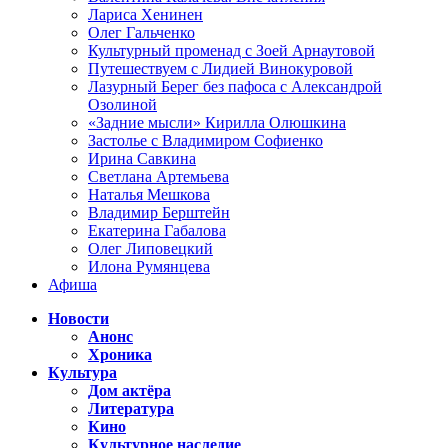
Лариса Хенинен
Олег Гальченко
Культурный променад с Зоей Арнаутовой
Путешествуем с Лидией Винокуровой
Лазурный Берег без пафоса с Александрой
Озолиной
«Задние мысли» Кирилла Олюшкина
Застолье с Владимиром Софиенко
Ирина Савкина
Светлана Артемьева
Наталья Мешкова
Владимир Берштейн
Екатерина Габалова
Олег Липовецкий
Илона Румянцева
Афиша
Новости
Анонс
Хроника
Культура
Дом актёра
Литература
Кино
Культурное наследие