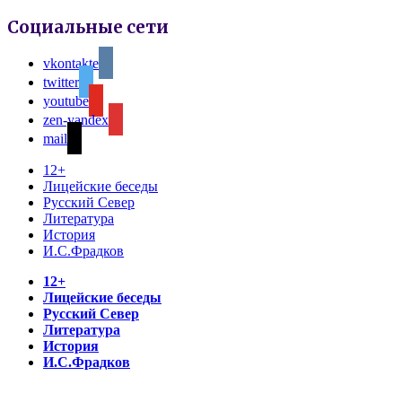
Социальные сети
vkontakte
twitter
youtube
zen-yandex
mail
12+
Лицейские беседы
Русский Север
Литература
История
И.С.Фрадков
12+
Лицейские беседы
Русский Север
Литература
История
И.С.Фрадков