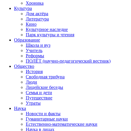
Хроника
Культура
Дом актёра
Литература
Кино
Культурное наследие
Парк культуры и чтения
Образование
Школа и вуз
Учитель
Реформы
ПОЛЁТ (научно-педагогический вестник)
Общество
История
Свободная трибуна
Люди
Лицейские беседы
Семья и дети
Путешествие
Утраты
Наука
Новости и факты
Гуманитарные науки
Естественно-математические науки
Наука в лицах