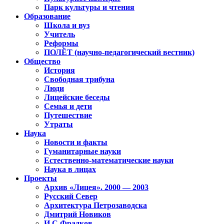
Парк культуры и чтения
Образование
Школа и вуз
Учитель
Реформы
ПОЛЁТ (научно-педагогический вестник)
Общество
История
Свободная трибуна
Люди
Лицейские беседы
Семья и дети
Путешествие
Утраты
Наука
Новости и факты
Гуманитарные науки
Естественно-математические науки
Наука в лицах
Проекты
Архив «Лицея». 2000 — 2003
Русский Север
Архитектура Петрозаводска
Дмитрий Новиков
И.С.Фрадков