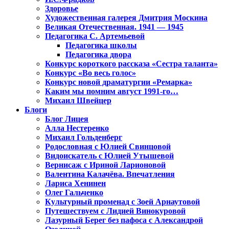
Здоровье
Художественная галерея Дмитрия Москина
Великая Отечественная. 1941 — 1945
Педагогика С. Артемьевой
Педагогика школы
Педагогика двора
Конкурс короткого рассказа «Сестра таланта»
Конкурс «Во весь голос»
Конкурс новой драматургии «Ремарка»
Каким мы помним август 1991-го…
Михаил Швейцер
Блоги
Блог Лицея
Алла Нестеренко
Михаил Гольденберг
Родословная с Юлией Свинцовой
Видоискатель с Юлией Утышевой
Вернисаж с Ириной Ларионовой
Валентина Калачёва. Впечатления
Лариса Хенинен
Олег Гальченко
Культурный променад с Зоей Арнаутовой
Путешествуем с Лидией Винокуровой
Лазурный Берег без пафоса с Александрой