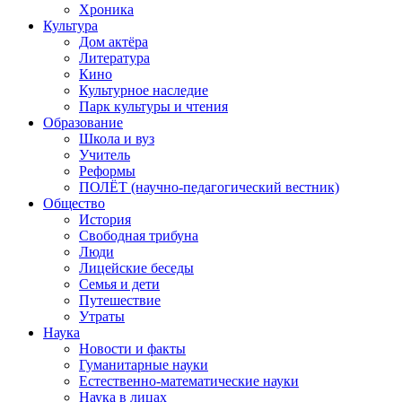
Хроника
Культура
Дом актёра
Литература
Кино
Культурное наследие
Парк культуры и чтения
Образование
Школа и вуз
Учитель
Реформы
ПОЛЁТ (научно-педагогический вестник)
Общество
История
Свободная трибуна
Люди
Лицейские беседы
Семья и дети
Путешествие
Утраты
Наука
Новости и факты
Гуманитарные науки
Естественно-математические науки
Наука в лицах