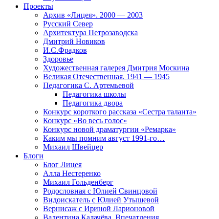
Проекты
Архив «Лицея». 2000 — 2003
Русский Север
Архитектура Петрозаводска
Дмитрий Новиков
И.С.Фрадков
Здоровье
Художественная галерея Дмитрия Москина
Великая Отечественная. 1941 — 1945
Педагогика С. Артемьевой
Педагогика школы
Педагогика двора
Конкурс короткого рассказа «Сестра таланта»
Конкурс «Во весь голос»
Конкурс новой драматургии «Ремарка»
Каким мы помним август 1991-го…
Михаил Швейцер
Блоги
Блог Лицея
Алла Нестеренко
Михаил Гольденберг
Родословная с Юлией Свинцовой
Видоискатель с Юлией Утышевой
Вернисаж с Ириной Ларионовой
Валентина Калачёва. Впечатления