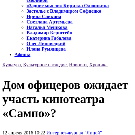
Озолиной
«Задние мысли» Кирилла Олюшкина
Застолье с Владимиром Софиенко
Ирина Савкина
Светлана Артемьева
Наталья Мешкова
Владимир Берштейн
Екатерина Габалова
Олег Липовецкий
Илона Румянцева
Афиша
Культура
,
Культурное наследие
,
Новости
,
Хроника
Дом офицеров ожидает
участь кинотеатра
«Сампо»?
12 апреля 2016 10:22
Интернет-журнал "Лицей"