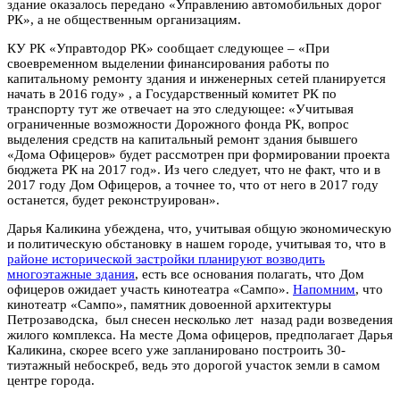
здание оказалось передано «Управлению автомобильных дорог
РК», а не общественным организациям.
КУ РК «Управтодор РК» сообщает следующее – «При
своевременном выделении финансирования работы по
капитальному ремонту здания и инженерных сетей планируется
начать в 2016 году» , а Государственный комитет РК по
транспорту тут же отвечает на это следующее: «Учитывая
ограниченные возможности Дорожного фонда РК, вопрос
выделения средств на капитальный ремонт здания бывшего
«Дома Офицеров» будет рассмотрен при формировании проекта
бюджета РК на 2017 год». Из чего следует, что не факт, что и в
2017 году Дом Офицеров, а точнее то, что от него в 2017 году
останется, будет реконструирован».
Дарья Каликина убеждена, что, учитывая общую экономическую
и политическую обстановку в нашем городе, учитывая то, что в
районе исторической застройки планируют возводить
многоэтажные здания
, есть все основания полагать, что Дом
офицеров ожидает участь кинотеатра «Сампо».
Напомним
, что
кинотеатр «Сампо», памятник довоенной архитектуры
Петрозаводска, был снесен несколько лет назад ради возведения
жилого комплекса. На месте Дома офицеров, предполагает Дарья
Каликина, скорее всего уже запланировано построить 30-
тиэтажный небоскреб, ведь это дорогой участок земли в самом
центре города.