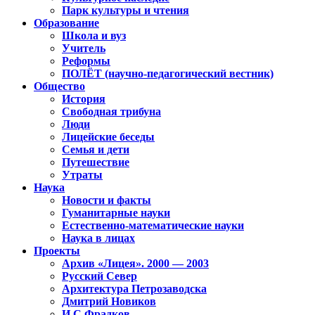
Парк культуры и чтения
Образование
Школа и вуз
Учитель
Реформы
ПОЛЁТ (научно-педагогический вестник)
Общество
История
Свободная трибуна
Люди
Лицейские беседы
Семья и дети
Путешествие
Утраты
Наука
Новости и факты
Гуманитарные науки
Естественно-математические науки
Наука в лицах
Проекты
Архив «Лицея». 2000 — 2003
Русский Север
Архитектура Петрозаводска
Дмитрий Новиков
И.С.Фрадков