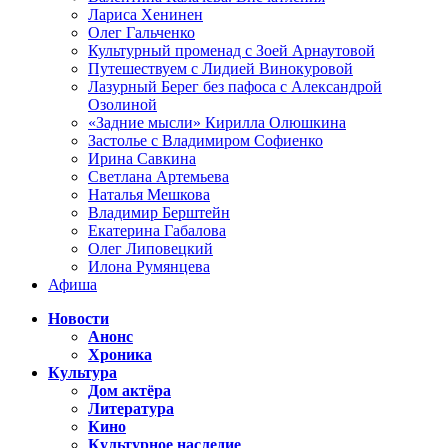
Лариса Хенинен
Олег Гальченко
Культурный променад с Зоей Арнаутовой
Путешествуем с Лидией Винокуровой
Лазурный Берег без пафоса с Александрой
Озолиной
«Задние мысли» Кирилла Олюшкина
Застолье с Владимиром Софиенко
Ирина Савкина
Светлана Артемьева
Наталья Мешкова
Владимир Берштейн
Екатерина Габалова
Олег Липовецкий
Илона Румянцева
Афиша
Новости
Анонс
Хроника
Культура
Дом актёра
Литература
Кино
Культурное наследие