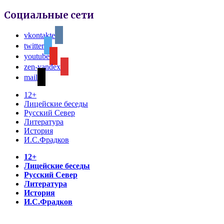
Социальные сети
vkontakte
twitter
youtube
zen-yandex
mail
12+
Лицейские беседы
Русский Север
Литература
История
И.С.Фрадков
12+
Лицейские беседы
Русский Север
Литература
История
И.С.Фрадков