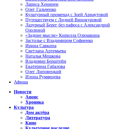
Лариса Хенинен
Олег Гальченко
Культурный променад с Зоей Арнаутовой
Путешествуем с Лидией Винокуровой
Лазурный Берег без пафоса с Александрой
Озолиной
«Задние мысли» Кирилла Олюшкина
Застолье с Владимиром Софиенко
Ирина Савкина
Светлана Артемьева
Наталья Мешкова
Владимир Берштейн
Екатерина Габалова
Олег Липовецкий
Илона Румянцева
Афиша
Новости
Анонс
Хроника
Культура
Дом актёра
Литература
Кино
Культурное наследие