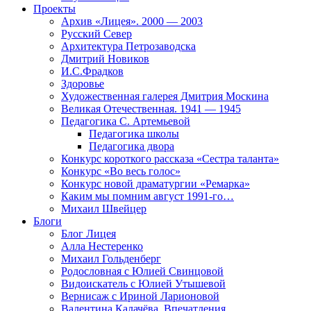
Проекты
Архив «Лицея». 2000 — 2003
Русский Север
Архитектура Петрозаводска
Дмитрий Новиков
И.С.Фрадков
Здоровье
Художественная галерея Дмитрия Москина
Великая Отечественная. 1941 — 1945
Педагогика С. Артемьевой
Педагогика школы
Педагогика двора
Конкурс короткого рассказа «Сестра таланта»
Конкурс «Во весь голос»
Конкурс новой драматургии «Ремарка»
Каким мы помним август 1991-го…
Михаил Швейцер
Блоги
Блог Лицея
Алла Нестеренко
Михаил Гольденберг
Родословная с Юлией Свинцовой
Видоискатель с Юлией Утышевой
Вернисаж с Ириной Ларионовой
Валентина Калачёва. Впечатления