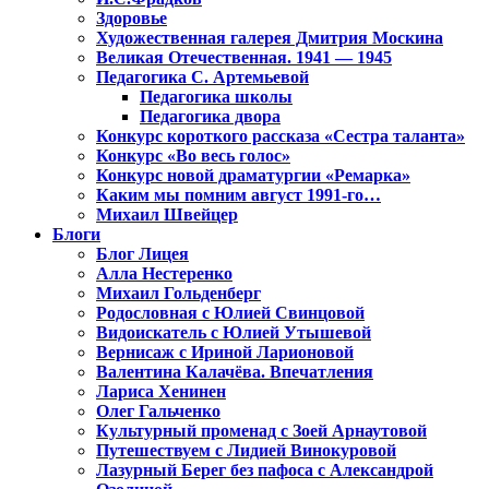
Здоровье
Художественная галерея Дмитрия Москина
Великая Отечественная. 1941 — 1945
Педагогика С. Артемьевой
Педагогика школы
Педагогика двора
Конкурс короткого рассказа «Сестра таланта»
Конкурс «Во весь голос»
Конкурс новой драматургии «Ремарка»
Каким мы помним август 1991-го…
Михаил Швейцер
Блоги
Блог Лицея
Алла Нестеренко
Михаил Гольденберг
Родословная с Юлией Свинцовой
Видоискатель с Юлией Утышевой
Вернисаж с Ириной Ларионовой
Валентина Калачёва. Впечатления
Лариса Хенинен
Олег Гальченко
Культурный променад с Зоей Арнаутовой
Путешествуем с Лидией Винокуровой
Лазурный Берег без пафоса с Александрой