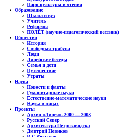
Парк культуры и чтения
Образование
Школа и вуз
Учитель
Реформы
ПОЛЁТ (научно-педагогический вестник)
Общество
История
Свободная трибуна
Люди
Лицейские беседы
Семья и дети
Путешествие
Утраты
Наука
Новости и факты
Гуманитарные науки
Естественно-математические науки
Наука в лицах
Проекты
Архив «Лицея». 2000 — 2003
Русский Север
Архитектура Петрозаводска
Дмитрий Новиков
И.С.Фрадков