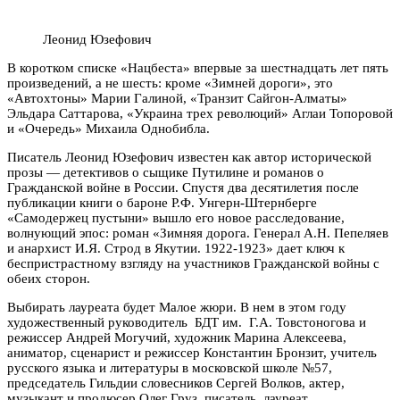
Леонид Юзефович
В коротком списке «Нацбеста» впервые за шестнадцать лет пять
произведений, а не шесть: кроме «Зимней дороги», это
«Автохтоны» Марии Галиной, «Транзит Сайгон-Алматы»
Эльдара Саттарова, «Украина трех революций» Аглаи Топоровой
и «Очередь» Михаила Однобибла.
Писатель Леонид Юзефович известен как автор исторической
прозы — детективов о сыщике Путилине и романов о
Гражданской войне в России. Спустя два десятилетия после
публикации книги о бароне Р.Ф. Унгерн-Штернберге
«Самодержец пустыни» вышло его новое расследование,
волнующий эпос: роман «Зимняя дорога. Генерал А.Н. Пепеляев
и анархист И.Я. Строд в Якутии. 1922-1923» дает ключ к
беспристрастному взгляду на участников Гражданской войны с
обеих сторон.
Выбирать лауреата будет Малое жюри. В нем в этом году
художественный руководитель БДТ им. Г.А. Товстоногова и
режиссер Андрей Могучий, художник Марина Алексеева,
аниматор, сценарист и режиссер Константин Бронзит, учитель
русского языка и литературы в московской школе №57,
председатель Гильдии словесников Сергей Волков, актер,
музыкант и продюсер Олег Груз, писатель, лауреат