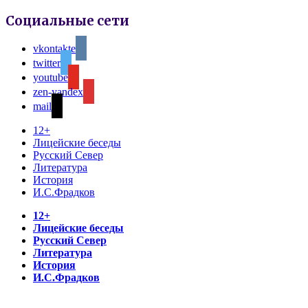
Социальные сети
vkontakte
twitter
youtube
zen-yandex
mail
12+
Лицейские беседы
Русский Север
Литература
История
И.С.Фрадков
12+
Лицейские беседы
Русский Север
Литература
История
И.С.Фрадков