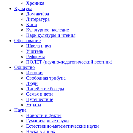
Хроника
Культура
Дом актёра
Литература
Кино
Культурное наследие
Парк культуры и чтения
Образование
Школа и вуз
Учитель
Реформы
ПОЛЁТ (научно-педагогический вестник)
Общество
История
Свободная трибуна
Люди
Лицейские беседы
Семья и дети
Путешествие
Утраты
Наука
Новости и факты
Гуманитарные науки
Естественно-математические науки
Наука в лицах