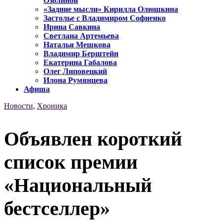
Озолиной
«Задние мысли» Кирилла Олюшкина
Застолье с Владимиром Софиенко
Ирина Савкина
Светлана Артемьева
Наталья Мешкова
Владимир Берштейн
Екатерина Габалова
Олег Липовецкий
Илона Румянцева
Афиша
Новости
,
Хроника
Объявлен короткий
список премии
«Национальный
бестселлер»