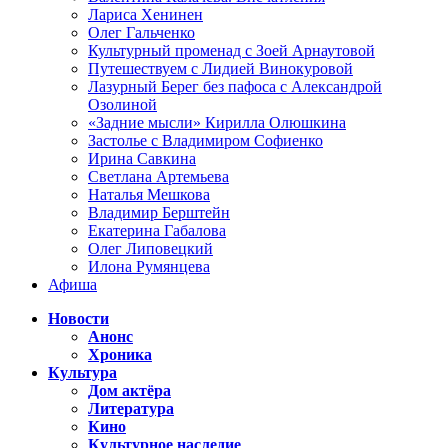
Лариса Хенинен
Олег Гальченко
Культурный променад с Зоей Арнаутовой
Путешествуем с Лидией Винокуровой
Лазурный Берег без пафоса с Александрой
Озолиной
«Задние мысли» Кирилла Олюшкина
Застолье с Владимиром Софиенко
Ирина Савкина
Светлана Артемьева
Наталья Мешкова
Владимир Берштейн
Екатерина Габалова
Олег Липовецкий
Илона Румянцева
Афиша
Новости
Анонс
Хроника
Культура
Дом актёра
Литература
Кино
Культурное наследие