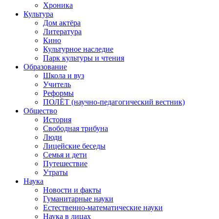
Хроника
Культура
Дом актёра
Литература
Кино
Культурное наследие
Парк культуры и чтения
Образование
Школа и вуз
Учитель
Реформы
ПОЛЁТ (научно-педагогический вестник)
Общество
История
Свободная трибуна
Люди
Лицейские беседы
Семья и дети
Путешествие
Утраты
Наука
Новости и факты
Гуманитарные науки
Естественно-математические науки
Наука в лицах