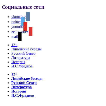
Социальные сети
vkontakte
twitter
youtube
zen-yandex
mail
12+
Лицейские беседы
Русский Север
Литература
История
И.С.Фрадков
12+
Лицейские беседы
Русский Север
Литература
История
И.С.Фрадков