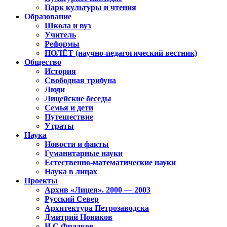
Парк культуры и чтения
Образование
Школа и вуз
Учитель
Реформы
ПОЛЁТ (научно-педагогический вестник)
Общество
История
Свободная трибуна
Люди
Лицейские беседы
Семья и дети
Путешествие
Утраты
Наука
Новости и факты
Гуманитарные науки
Естественно-математические науки
Наука в лицах
Проекты
Архив «Лицея». 2000 — 2003
Русский Север
Архитектура Петрозаводска
Дмитрий Новиков
И.С.Фрадков