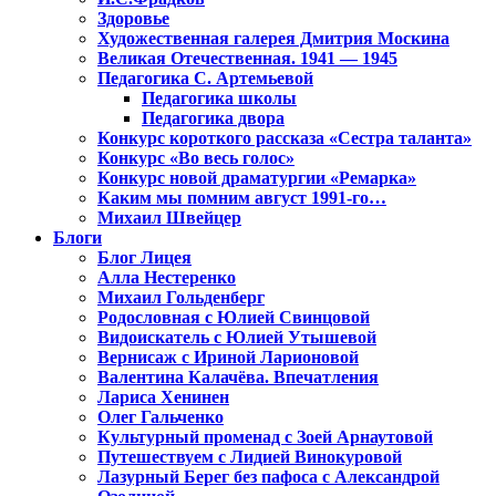
Здоровье
Художественная галерея Дмитрия Москина
Великая Отечественная. 1941 — 1945
Педагогика С. Артемьевой
Педагогика школы
Педагогика двора
Конкурс короткого рассказа «Сестра таланта»
Конкурс «Во весь голос»
Конкурс новой драматургии «Ремарка»
Каким мы помним август 1991-го…
Михаил Швейцер
Блоги
Блог Лицея
Алла Нестеренко
Михаил Гольденберг
Родословная с Юлией Свинцовой
Видоискатель с Юлией Утышевой
Вернисаж с Ириной Ларионовой
Валентина Калачёва. Впечатления
Лариса Хенинен
Олег Гальченко
Культурный променад с Зоей Арнаутовой
Путешествуем с Лидией Винокуровой
Лазурный Берег без пафоса с Александрой