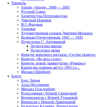
Проекты
Архив «Лицея». 2000 — 2003
Русский Север
Архитектура Петрозаводска
Дмитрий Новиков
И.С.Фрадков
Здоровье
Художественная галерея Дмитрия Москина
Великая Отечественная. 1941 — 1945
Педагогика С. Артемьевой
Педагогика школы
Педагогика двора
Конкурс короткого рассказа «Сестра таланта»
Конкурс «Во весь голос»
Конкурс новой драматургии «Ремарка»
Каким мы помним август 1991-го…
Михаил Швейцер
Блоги
Блог Лицея
Алла Нестеренко
Михаил Гольденберг
Родословная с Юлией Свинцовой
Видоискатель с Юлией Утышевой
Вернисаж с Ириной Ларионовой
Валентина Калачёва. Впечатления