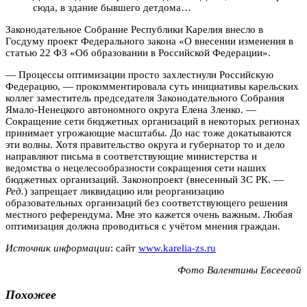
сюда, в здание бывшего детдома…
Законодательное Собрание Республики Карелия внесло в
Госдуму проект Федерального закона «О внесении изменения в
статью 22 ФЗ «Об образовании в Российской Федерации».
— Процессы оптимизации просто захлестнули Российскую
Федерацию, — прокомментировала суть инициативы карельских
коллег заместитель председателя Законодательного Собрания
Ямало-Ненецкого автономного округа Елена Зленко. —
Сокращение сети бюджетных организаций в некоторых регионах
принимает угрожающие масштабы. До нас тоже докатываются
эти волны. Хотя правительство округа и губернатор то и дело
направляют письма в соответствующие министерства и
ведомства о нецелесообразности сокращения сети наших
бюджетных организаций. Законопроект (внесенный ЗС РК. —
Ред.
) запрещает ликвидацию или реорганизацию
образовательных организаций без соответствующего решения
местного референдума. Мне это кажется очень важным. Любая
оптимизация должна проводиться с учётом мнения граждан.
Источник информации
: сайт
www.karelia-zs.ru
Фото Валентины Евсеевой
Похожее