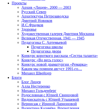
Проекты
Архив «Лицея». 2000 — 2003
Русский Север
Архитектура Петрозаводска
Дмитрий Новиков
И.С.Фрадков
Здоровье
Художественная галерея Дмитрия Москина
Великая Отечественная. 1941 — 1945
Педагогика С. Артемьевой
Педагогика школы
Педагогика двора
Конкурс короткого рассказа «Сестра таланта»
Конкурс «Во весь голос»
Конкурс новой драматургии «Ремарка»
Каким мы помним август 1991-го…
Михаил Швейцер
Блоги
Блог Лицея
Алла Нестеренко
Михаил Гольденберг
Родословная с Юлией Свинцовой
Видоискатель с Юлией Утышевой
Вернисаж с Ириной Ларионовой
Валентина Калачёва. Впечатления