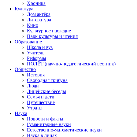
Хроника
Культура
Дом актёра
Литература
Кино
Культурное наследие
Парк культуры и чтения
Образование
Школа и вуз
Учитель
Реформы
ПОЛЁТ (научно-педагогический вестник)
Общество
История
Свободная трибуна
Люди
Лицейские беседы
Семья и дети
Путешествие
Утраты
Наука
Новости и факты
Гуманитарные науки
Естественно-математические науки
Наука в лицах