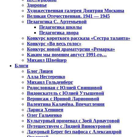
Здоровье
Художественная галерея Дмитрия Москина
Великая Отечественная. 1941 — 1945
Педагогика С. Артемьевой
Педагогика школы
Педагогика двора
Конкурс короткого рассказа «Сестра таланта»
Конкурс «Во весь голос»
Конкурс новой драматургии «Ремарка»
Каким мы помним август 1991-го…
Михаил Швейцер
Блоги
Блог Лицея
Алла Нестеренко
Михаил Гольденберг
Родословная с Юлией Свинцовой
Видоискатель с Юлией Утышевой
Вернисаж с Ириной Ларионовой
Валентина Калачёва. Впечатления
Лариса Хенинен
Олег Гальченко
Культурный променад с Зоей Арнаутовой
Путешествуем с Лидией Винокуровой
Лазурный Берег без пафоса с Александрой