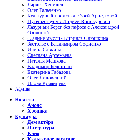
Лариса Хенинен
Олег Гальченко
Культурный променад с Зоей Арнаутовой
Путешествуем с Лидией Винокуровой
Лазурный Берег без пафоса с Александрой
Озолиной
«Задние мысли» Кирилла Олюшкина
Застолье с Владимиром Софиенко
Ирина Савкина
Светлана Артемьева
Наталья Мешкова
Владимир Берштейн
Екатерина Габалова
Олег Липовецкий
Илона Румянцева
Афиша
Новости
Анонс
Хроника
Культура
Дом актёра
Литература
Кино
Культурное наследие