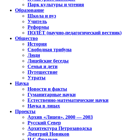
Парк культуры и чтения
Образование
Школа и вуз
Учитель
Реформы
ПОЛЁТ (научно-педагогический вестник)
Общество
История
Свободная трибуна
Люди
Лицейские беседы
Семья и дети
Путешествие
Утраты
Наука
Новости и факты
Гуманитарные науки
Естественно-математические науки
Наука в лицах
Проекты
Архив «Лицея». 2000 — 2003
Русский Север
Архитектура Петрозаводска
Дмитрий Новиков
И.С.Фрадков