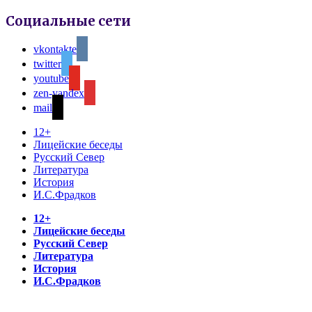
Социальные сети
vkontakte
twitter
youtube
zen-yandex
mail
12+
Лицейские беседы
Русский Север
Литература
История
И.С.Фрадков
12+
Лицейские беседы
Русский Север
Литература
История
И.С.Фрадков