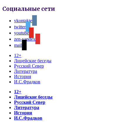
Социальные сети
vkontakte
twitter
youtube
zen-yandex
mail
12+
Лицейские беседы
Русский Север
Литература
История
И.С.Фрадков
12+
Лицейские беседы
Русский Север
Литература
История
И.С.Фрадков