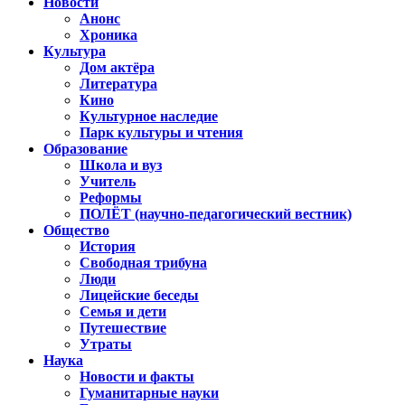
Новости
Анонс
Хроника
Культура
Дом актёра
Литература
Кино
Культурное наследие
Парк культуры и чтения
Образование
Школа и вуз
Учитель
Реформы
ПОЛЁТ (научно-педагогический вестник)
Общество
История
Свободная трибуна
Люди
Лицейские беседы
Семья и дети
Путешествие
Утраты
Наука
Новости и факты
Гуманитарные науки