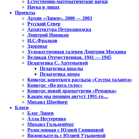
Естественно-математические науки
Наука в лицах
Проекты
Архив «Лицея». 2000 — 2003
Русский Север
Архитектура Петрозаводска
Дмитрий Новиков
И.С.Фрадков
Здоровье
Художественная галерея Дмитрия Москина
Великая Отечественная. 1941 — 1945
Педагогика С. Артемьевой
Педагогика школы
Педагогика двора
Конкурс короткого рассказа «Сестра таланта»
Конкурс «Во весь голос»
Конкурс новой драматургии «Ремарка»
Каким мы помним август 1991-го…
Михаил Швейцер
Блоги
Блог Лицея
Алла Нестеренко
Михаил Гольденберг
Родословная с Юлией Свинцовой
Видоискатель с Юлией Утышевой