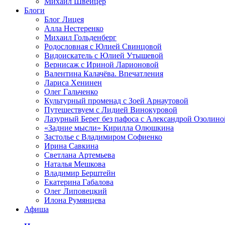
Михаил Швейцер
Блоги
Блог Лицея
Алла Нестеренко
Михаил Гольденберг
Родословная с Юлией Свинцовой
Видоискатель с Юлией Утышевой
Вернисаж с Ириной Ларионовой
Валентина Калачёва. Впечатления
Лариса Хенинен
Олег Гальченко
Культурный променад с Зоей Арнаутовой
Путешествуем с Лидией Винокуровой
Лазурный Берег без пафоса с Александрой Озолино
«Задние мысли» Кирилла Олюшкина
Застолье с Владимиром Софиенко
Ирина Савкина
Светлана Артемьева
Наталья Мешкова
Владимир Берштейн
Екатерина Габалова
Олег Липовецкий
Илона Румянцева
Афиша