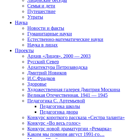
Лицейские беседы
Семья и дети
Путешествие
Утраты
Наука
Новости и факты
Гуманитарные науки
Естественно-математические науки
Наука в лицах
Проекты
Архив «Лицея». 2000 — 2003
Русский Север
Архитектура Петрозаводска
Дмитрий Новиков
И.С.Фрадков
Здоровье
Художественная галерея Дмитрия Москина
Великая Отечественная. 1941 — 1945
Педагогика С. Артемьевой
Педагогика школы
Педагогика двора
Конкурс короткого рассказа «Сестра таланта»
Конкурс «Во весь голос»
Конкурс новой драматургии «Ремарка»
Каким мы помним август 1991-го…