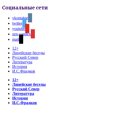
Социальные сети
vkontakte
twitter
youtube
zen-yandex
mail
12+
Лицейские беседы
Русский Север
Литература
История
И.С.Фрадков
12+
Лицейские беседы
Русский Север
Литература
История
И.С.Фрадков