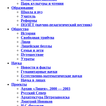
Парк культуры и чтения
Образование
Школа и вуз
Учитель
Реформы
ПОЛЁТ (научно-педагогический вестник)
Общество
История
Свободная трибуна
Люди
Лицейские беседы
Семья и дети
Путешествие
Утраты
Наука
Новости и факты
Гуманитарные науки
Естественно-математические науки
Наука в лицах
Проекты
Архив «Лицея». 2000 — 2003
Русский Север
Архитектура Петрозаводска
Дмитрий Новиков
И.С.Фрадков