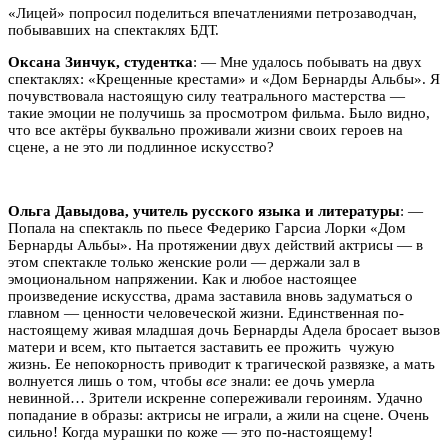
«Лицей» попросил поделиться впечатлениями петрозаводчан,
побывавших на спектаклях БДТ.
Оксана Зинчук, студентка
: — Мне удалось побывать на двух
спектаклях: «Крещенные крестами» и «Дом Бернарды Альбы». Я
почувствовала настоящую силу театрального мастерства —
такие эмоции не получишь за просмотром фильма. Было видно,
что все актёры буквально проживали жизни своих героев на
сцене, а не это ли подлинное искусство?
Ольга Давыдова, учитель русского языка и литературы
: —
Попала на спектакль по пьесе Федерико Гарсиа Лорки «Дом
Бернарды Альбы». На протяжении двух действий актрисы — в
этом спектакле только женские роли — держали зал в
эмоциональном напряжении. Как и любое настоящее
произведение искусства, драма заставила вновь задуматься о
главном — ценности человеческой жизни. Единственная по-
настоящему живая младшая дочь Бернарды Адела бросает вызов
матери и всем, кто пытается заставить ее прожить чужую
жизнь. Ее непокорность приводит к трагической развязке, а мать
волнуется лишь о том, чтобы
все
знали: ее дочь умерла
невинной… Зрители искренне сопереживали героиням. Удачно
попадание в образы: актрисы не играли, а жили на сцене. Очень
сильно! Когда мурашки по коже — это по-настоящему!