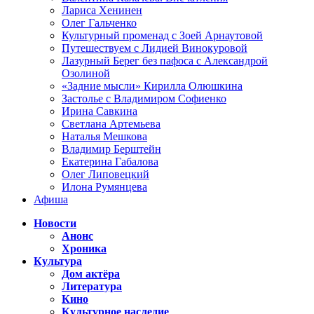
Лариса Хенинен
Олег Гальченко
Культурный променад с Зоей Арнаутовой
Путешествуем с Лидией Винокуровой
Лазурный Берег без пафоса с Александрой
Озолиной
«Задние мысли» Кирилла Олюшкина
Застолье с Владимиром Софиенко
Ирина Савкина
Светлана Артемьева
Наталья Мешкова
Владимир Берштейн
Екатерина Габалова
Олег Липовецкий
Илона Румянцева
Афиша
Новости
Анонс
Хроника
Культура
Дом актёра
Литература
Кино
Культурное наследие