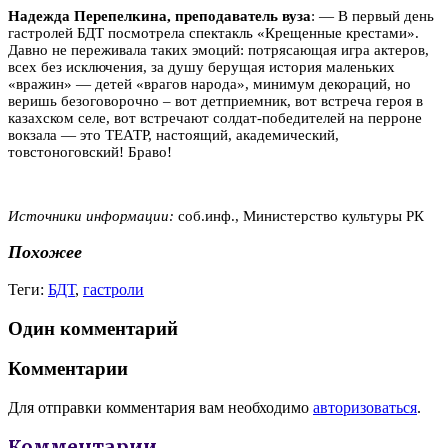
Надежда Перепелкина, преподаватель вуза
: — В первый день
гастролей БДТ посмотрела спектакль «Крещенные крестами».
Давно не переживала таких эмоций: потрясающая игра актеров,
всех без исключения, за душу берущая история маленьких
«вражин» — детей «врагов народа», минимум декораций, но
веришь безоговорочно – вот детприемник, вот встреча героя в
казахском селе, вот встречают солдат-победителей на перроне
вокзала — это ТЕАТР, настоящий, академический,
товстоноговский! Браво!
Источники информации:
соб.инф., Министерство культуры РК
Похожее
Теги:
БДТ
,
гастроли
Один комментарий
Комментарии
Для отправки комментария вам необходимо
авторизоваться
.
Комментарии