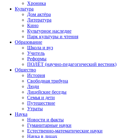
Хроника
Культура
Дом актёра
Литература
Кино
Культурное наследие
Парк культуры и чтения
Образование
Школа и вуз
Учитель
Реформы
ПОЛЁТ (научно-педагогический вестник)
Общество
История
Свободная трибуна
Люди
Лицейские беседы
Семья и дети
Путешествие
Утраты
Наука
Новости и факты
Гуманитарные науки
Естественно-математические науки
Наука в лицах