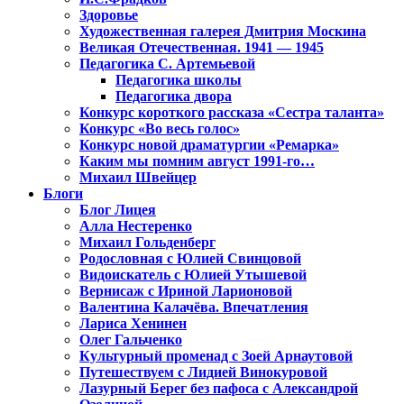
Здоровье
Художественная галерея Дмитрия Москина
Великая Отечественная. 1941 — 1945
Педагогика С. Артемьевой
Педагогика школы
Педагогика двора
Конкурс короткого рассказа «Сестра таланта»
Конкурс «Во весь голос»
Конкурс новой драматургии «Ремарка»
Каким мы помним август 1991-го…
Михаил Швейцер
Блоги
Блог Лицея
Алла Нестеренко
Михаил Гольденберг
Родословная с Юлией Свинцовой
Видоискатель с Юлией Утышевой
Вернисаж с Ириной Ларионовой
Валентина Калачёва. Впечатления
Лариса Хенинен
Олег Гальченко
Культурный променад с Зоей Арнаутовой
Путешествуем с Лидией Винокуровой
Лазурный Берег без пафоса с Александрой