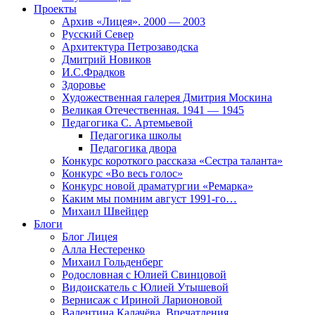
Проекты
Архив «Лицея». 2000 — 2003
Русский Север
Архитектура Петрозаводска
Дмитрий Новиков
И.С.Фрадков
Здоровье
Художественная галерея Дмитрия Москина
Великая Отечественная. 1941 — 1945
Педагогика С. Артемьевой
Педагогика школы
Педагогика двора
Конкурс короткого рассказа «Сестра таланта»
Конкурс «Во весь голос»
Конкурс новой драматургии «Ремарка»
Каким мы помним август 1991-го…
Михаил Швейцер
Блоги
Блог Лицея
Алла Нестеренко
Михаил Гольденберг
Родословная с Юлией Свинцовой
Видоискатель с Юлией Утышевой
Вернисаж с Ириной Ларионовой
Валентина Калачёва. Впечатления