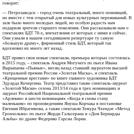
говорит:
— Петрозаводск – город очень театральный, много помнящий,
но вместе с тем открытый для новых культурных переживаний. В
зале было много молодых людей, но особую радость нам
подарили зрители старшего поколения. Они рассказывали нам о
спектаклях БДТ 70-х, впечатления от которых с ними и сейчас.
Они узнали в нашем сегодняшнем репертуаре ту самую
«большую драму», фирменный стиль БДТ, который так
вдохновил их много лет назад.
БДТ привез свои новые спектакли, премьера которых состоялась
в 2015 году, – спектакль Андрея Могучего по пьесе Ивана
Вырыпаева «Пьяные», месяц назад ставший лауреатом высшей
театральной премии России «Золотая Маска», и спектакль
«Крещенные крестами» по книге главного художника БДТ
Эдуарда Кочергина. Театр представил также спектакль-лауреат
«Золотой Маски» сезона 2013/14 года в трех номинациях и
лауреат Российской Национальной театральной премии
«Арлекин» в шести номинациях «Когда я снова стану
маленьким» по произведениям Януша Корчака в постановке
Евгения Ибрагимова, а также спектакли Темура Чхеидзе «Метод
Гронхольма» по пьесе Жорди Гальсерана и «Дом Бернарды
Альбы» по драме Федерико Гарсиа Лорки.