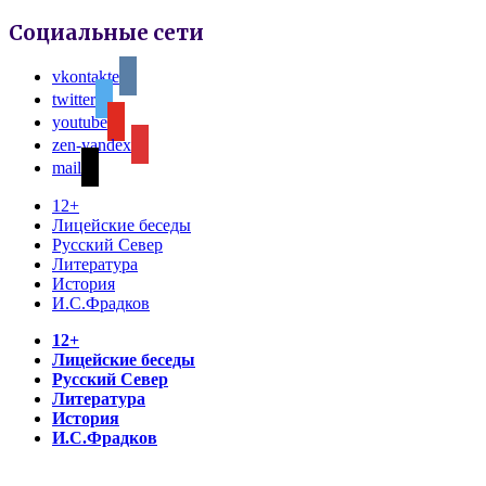
Социальные сети
vkontakte
twitter
youtube
zen-yandex
mail
12+
Лицейские беседы
Русский Север
Литература
История
И.С.Фрадков
12+
Лицейские беседы
Русский Север
Литература
История
И.С.Фрадков