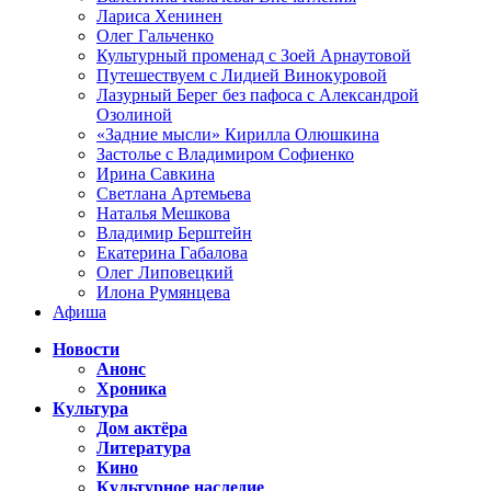
Лариса Хенинен
Олег Гальченко
Культурный променад с Зоей Арнаутовой
Путешествуем с Лидией Винокуровой
Лазурный Берег без пафоса с Александрой
Озолиной
«Задние мысли» Кирилла Олюшкина
Застолье с Владимиром Софиенко
Ирина Савкина
Светлана Артемьева
Наталья Мешкова
Владимир Берштейн
Екатерина Габалова
Олег Липовецкий
Илона Румянцева
Афиша
Новости
Анонс
Хроника
Культура
Дом актёра
Литература
Кино
Культурное наследие