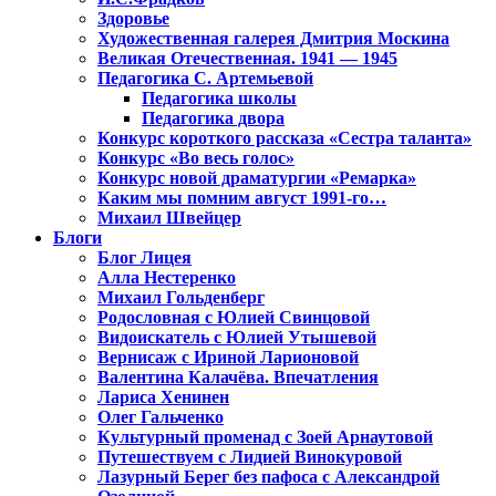
Здоровье
Художественная галерея Дмитрия Москина
Великая Отечественная. 1941 — 1945
Педагогика С. Артемьевой
Педагогика школы
Педагогика двора
Конкурс короткого рассказа «Сестра таланта»
Конкурс «Во весь голос»
Конкурс новой драматургии «Ремарка»
Каким мы помним август 1991-го…
Михаил Швейцер
Блоги
Блог Лицея
Алла Нестеренко
Михаил Гольденберг
Родословная с Юлией Свинцовой
Видоискатель с Юлией Утышевой
Вернисаж с Ириной Ларионовой
Валентина Калачёва. Впечатления
Лариса Хенинен
Олег Гальченко
Культурный променад с Зоей Арнаутовой
Путешествуем с Лидией Винокуровой
Лазурный Берег без пафоса с Александрой