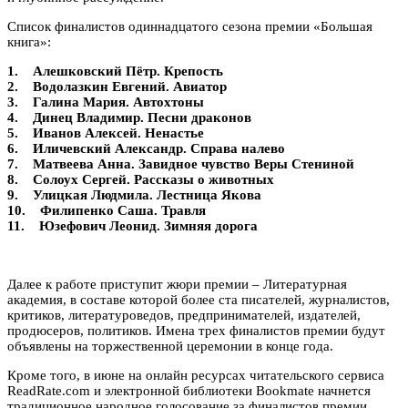
Список финалистов одиннадцатого сезона премии «Большая
книга»:
1. Алешковский Пётр. Крепость
2. Водолазкин Евгений. Авиатор
3. Галина Мария. Автохтоны
4. Динец Владимир. Песни драконов
5. Иванов Алексей. Ненастье
6. Иличевский Александр. Справа налево
7. Матвеева Анна. Завидное чувство Веры Стениной
8. Солоух Сергей. Рассказы о животных
9. Улицкая Людмила. Лестница Якова
10. Филипенко Саша. Травля
11. Юзефович Леонид. Зимняя дорога
Далее к работе приступит жюри премии – Литературная
академия, в составе которой более ста писателей, журналистов,
критиков, литературоведов, предпринимателей, издателей,
продюсеров, политиков. Имена трех финалистов премии будут
объявлены на торжественной церемонии в конце года.
Кроме того, в июне на онлайн ресурсах читательского сервиса
ReadRate.com и электронной библиотеки Bookmate начнется
традиционное народное голосование за финалистов премии