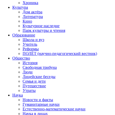
Хроника
Культура
Дом актёра
Литература
Кино
Культурное наследие
Парк культуры и чтения
Образование
Школа и вуз
Учитель
Реформы
ПОЛЁТ (научно-педагогический вестник)
Общество
История
Свободная трибуна
Люди
Лицейские беседы
Семья и дети
Путешествие
Утраты
Наука
Новости и факты
Гуманитарные науки
Естественно-математические науки
Наука в лицах