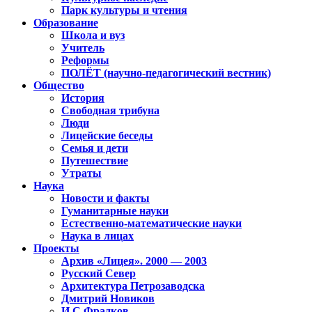
Парк культуры и чтения
Образование
Школа и вуз
Учитель
Реформы
ПОЛЁТ (научно-педагогический вестник)
Общество
История
Свободная трибуна
Люди
Лицейские беседы
Семья и дети
Путешествие
Утраты
Наука
Новости и факты
Гуманитарные науки
Естественно-математические науки
Наука в лицах
Проекты
Архив «Лицея». 2000 — 2003
Русский Север
Архитектура Петрозаводска
Дмитрий Новиков
И.С.Фрадков