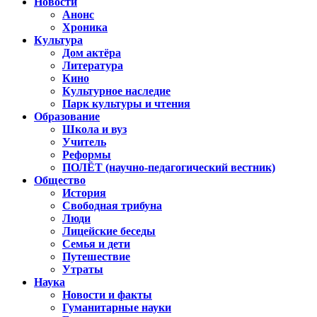
Новости
Анонс
Хроника
Культура
Дом актёра
Литература
Кино
Культурное наследие
Парк культуры и чтения
Образование
Школа и вуз
Учитель
Реформы
ПОЛЁТ (научно-педагогический вестник)
Общество
История
Свободная трибуна
Люди
Лицейские беседы
Семья и дети
Путешествие
Утраты
Наука
Новости и факты
Гуманитарные науки