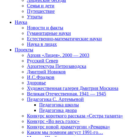
Лицейские беседы
Семья и дети
Путешествие
Утраты
Наука
Новости и факты
Гуманитарные науки
Естественно-математические науки
Наука в лицах
Проекты
Архив «Лицея». 2000 — 2003
Русский Север
Архитектура Петрозаводска
Дмитрий Новиков
И.С.Фрадков
Здоровье
Художественная галерея Дмитрия Москина
Великая Отечественная. 1941 — 1945
Педагогика С. Артемьевой
Педагогика школы
Педагогика двора
Конкурс короткого рассказа «Сестра таланта»
Конкурс «Во весь голос»
Конкурс новой драматургии «Ремарка»
Каким мы помним август 1991-го…