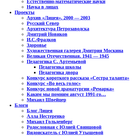
Естественно-математические науки
Наука в лицах
Проекты
Архив «Лицея». 2000 — 2003
Русский Север
Архитектура Петрозаводска
Дмитрий Новиков
И.С.Фрадков
Здоровье
Художественная галерея Дмитрия Москина
Великая Отечественная. 1941 — 1945
Педагогика С. Артемьевой
Педагогика школы
Педагогика двора
Конкурс короткого рассказа «Сестра таланта»
Конкурс «Во весь голос»
Конкурс новой драматургии «Ремарка»
Каким мы помним август 1991-го…
Михаил Швейцер
Блоги
Блог Лицея
Алла Нестеренко
Михаил Гольденберг
Родословная с Юлией Свинцовой
Видоискатель с Юлией Утышевой