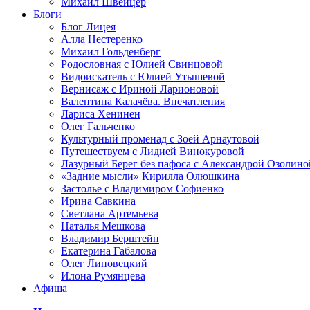
Михаил Швейцер
Блоги
Блог Лицея
Алла Нестеренко
Михаил Гольденберг
Родословная с Юлией Свинцовой
Видоискатель с Юлией Утышевой
Вернисаж с Ириной Ларионовой
Валентина Калачёва. Впечатления
Лариса Хенинен
Олег Гальченко
Культурный променад с Зоей Арнаутовой
Путешествуем с Лидией Винокуровой
Лазурный Берег без пафоса с Александрой Озолино
«Задние мысли» Кирилла Олюшкина
Застолье с Владимиром Софиенко
Ирина Савкина
Светлана Артемьева
Наталья Мешкова
Владимир Берштейн
Екатерина Габалова
Олег Липовецкий
Илона Румянцева
Афиша