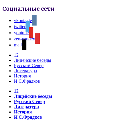
Социальные сети
vkontakte
twitter
youtube
zen-yandex
mail
12+
Лицейские беседы
Русский Север
Литература
История
И.С.Фрадков
12+
Лицейские беседы
Русский Север
Литература
История
И.С.Фрадков