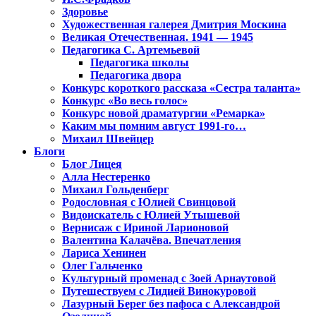
Здоровье
Художественная галерея Дмитрия Москина
Великая Отечественная. 1941 — 1945
Педагогика С. Артемьевой
Педагогика школы
Педагогика двора
Конкурс короткого рассказа «Сестра таланта»
Конкурс «Во весь голос»
Конкурс новой драматургии «Ремарка»
Каким мы помним август 1991-го…
Михаил Швейцер
Блоги
Блог Лицея
Алла Нестеренко
Михаил Гольденберг
Родословная с Юлией Свинцовой
Видоискатель с Юлией Утышевой
Вернисаж с Ириной Ларионовой
Валентина Калачёва. Впечатления
Лариса Хенинен
Олег Гальченко
Культурный променад с Зоей Арнаутовой
Путешествуем с Лидией Винокуровой
Лазурный Берег без пафоса с Александрой