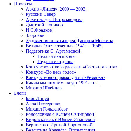
Проекты
Архив «Лицея». 2000 — 2003
Русский Север
Архитектура Петрозаводска
Дмитрий Новиков
И.С.Фрадков
Здоровье
Художественная галерея Дмитрия Москина
Великая Отечественная. 1941 — 1945
Педагогика С. Артемьевой
Педагогика школы
Педагогика двора
Конкурс короткого рассказа «Сестра таланта»
Конкурс «Во весь голос»
Конкурс новой драматургии «Ремарка»
Каким мы помним август 1991-го…
Михаил Швейцер
Блоги
Блог Лицея
Алла Нестеренко
Михаил Гольденберг
Родословная с Юлией Свинцовой
Видоискатель с Юлией Утышевой
Вернисаж с Ириной Ларионовой
Валентина Калачёва. Впечатления