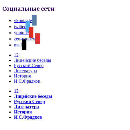
Социальные сети
vkontakte
twitter
youtube
zen-yandex
mail
12+
Лицейские беседы
Русский Север
Литература
История
И.С.Фрадков
12+
Лицейские беседы
Русский Север
Литература
История
И.С.Фрадков