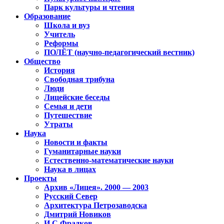
Парк культуры и чтения
Образование
Школа и вуз
Учитель
Реформы
ПОЛЁТ (научно-педагогический вестник)
Общество
История
Свободная трибуна
Люди
Лицейские беседы
Семья и дети
Путешествие
Утраты
Наука
Новости и факты
Гуманитарные науки
Естественно-математические науки
Наука в лицах
Проекты
Архив «Лицея». 2000 — 2003
Русский Север
Архитектура Петрозаводска
Дмитрий Новиков
И.С.Фрадков