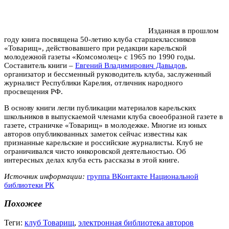
Изданная в прошлом
году книга посвящена 50-летию клуба старшеклассников
«Товарищ», действовавшего при редакции карельской
молодежной газеты «Комсомолец» с 1965 по 1990 годы.
Составитель книги –
Евгений Владимирович Давыдов
,
организатор и бессменный руководитель клуба, заслуженный
журналист Республики Карелия, отличник народного
просвещения РФ.
В основу книги легли публикации материалов карельских
школьников в выпускаемой членами клуба своеобразной газете в
газете, страничке «Товарищ» в молодежке. Многие из юных
авторов опубликованных заметок сейчас известны как
признанные карельские и российские журналисты. Клуб не
ограничивался чисто юнкоровской деятельностью. Об
интересных делах клуба есть рассказы в этой книге.
Источник информации:
группа ВКонтакте Национальной
библиотеки РК
Похожее
Теги:
клуб Товарищ
,
электронная библиотека авторов