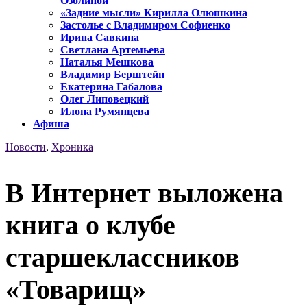
Озолиной
«Задние мысли» Кирилла Олюшкина
Застолье с Владимиром Софиенко
Ирина Савкина
Светлана Артемьева
Наталья Мешкова
Владимир Берштейн
Екатерина Габалова
Олег Липовецкий
Илона Румянцева
Афиша
Новости
,
Хроника
В Интернет выложена
книга о клубе
старшеклассников
«Товарищ»