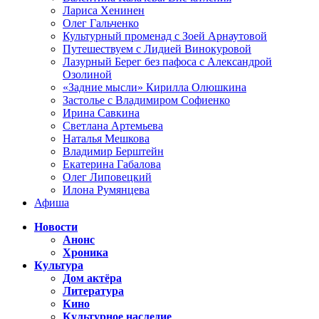
Лариса Хенинен
Олег Гальченко
Культурный променад с Зоей Арнаутовой
Путешествуем с Лидией Винокуровой
Лазурный Берег без пафоса с Александрой
Озолиной
«Задние мысли» Кирилла Олюшкина
Застолье с Владимиром Софиенко
Ирина Савкина
Светлана Артемьева
Наталья Мешкова
Владимир Берштейн
Екатерина Габалова
Олег Липовецкий
Илона Румянцева
Афиша
Новости
Анонс
Хроника
Культура
Дом актёра
Литература
Кино
Культурное наследие