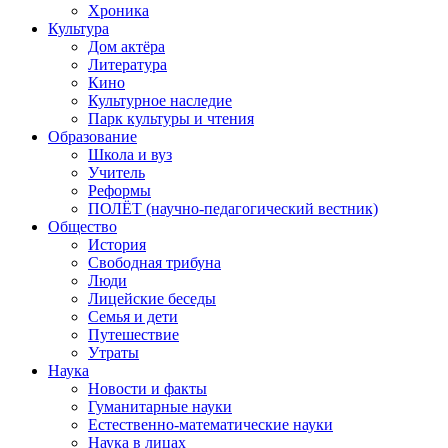
Хроника
Культура
Дом актёра
Литература
Кино
Культурное наследие
Парк культуры и чтения
Образование
Школа и вуз
Учитель
Реформы
ПОЛЁТ (научно-педагогический вестник)
Общество
История
Свободная трибуна
Люди
Лицейские беседы
Семья и дети
Путешествие
Утраты
Наука
Новости и факты
Гуманитарные науки
Естественно-математические науки
Наука в лицах