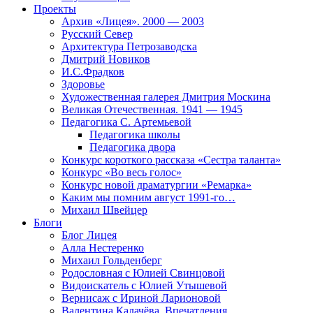
Проекты
Архив «Лицея». 2000 — 2003
Русский Север
Архитектура Петрозаводска
Дмитрий Новиков
И.С.Фрадков
Здоровье
Художественная галерея Дмитрия Москина
Великая Отечественная. 1941 — 1945
Педагогика С. Артемьевой
Педагогика школы
Педагогика двора
Конкурс короткого рассказа «Сестра таланта»
Конкурс «Во весь голос»
Конкурс новой драматургии «Ремарка»
Каким мы помним август 1991-го…
Михаил Швейцер
Блоги
Блог Лицея
Алла Нестеренко
Михаил Гольденберг
Родословная с Юлией Свинцовой
Видоискатель с Юлией Утышевой
Вернисаж с Ириной Ларионовой
Валентина Калачёва. Впечатления