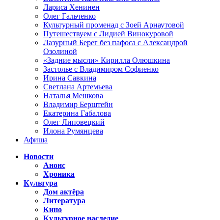
Лариса Хенинен
Олег Гальченко
Культурный променад с Зоей Арнаутовой
Путешествуем с Лидией Винокуровой
Лазурный Берег без пафоса с Александрой
Озолиной
«Задние мысли» Кирилла Олюшкина
Застолье с Владимиром Софиенко
Ирина Савкина
Светлана Артемьева
Наталья Мешкова
Владимир Берштейн
Екатерина Габалова
Олег Липовецкий
Илона Румянцева
Афиша
Новости
Анонс
Хроника
Культура
Дом актёра
Литература
Кино
Культурное наследие