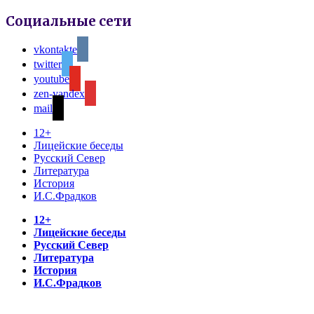
Социальные сети
vkontakte
twitter
youtube
zen-yandex
mail
12+
Лицейские беседы
Русский Север
Литература
История
И.С.Фрадков
12+
Лицейские беседы
Русский Север
Литература
История
И.С.Фрадков