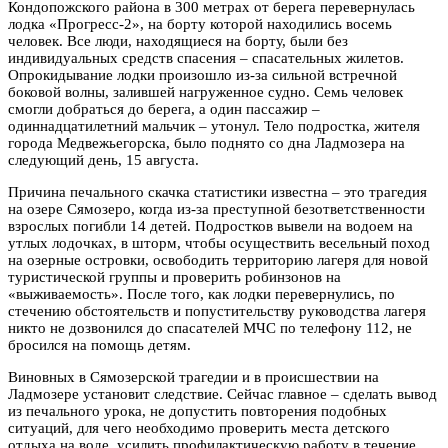
Кондопожского района в 300 метрах от берега перевернулась
лодка «Прогресс-2», на борту которой находились восемь
человек. Все люди, находящиеся на борту, были без
индивидуальных средств спасения – спасательных жилетов.
Опрокидывание лодки произошло из-за сильной встречной
боковой волны, залившей нагруженное судно. Семь человек
смогли добраться до берега, а один пассажир –
одиннадцатилетний мальчик – утонул. Тело подростка, жителя
города Медвежьегорска, было поднято со дна Ладмозера на
следующий день, 15 августа.
Причина печального скачка статистики известна – это трагедия
на озере Сямозеро, когда из-за преступной безответственности
взрослых погибли 14 детей. Подростков вывели на водоем на
утлых лодочках, в шторм, чтобы осуществить весельный поход
на озерные островки, освободить территорию лагеря для новой
туристической группы и проверить робинзонов на
«выживаемость». После того, как лодки перевернулись, по
стечению обстоятельств и попустительству руководства лагеря
никто не дозвонился до спасателей МЧС по телефону 112, не
бросился на помощь детям.
Виновных в Сямозерской трагедии и в происшествии на
Ладмозере установит следствие. Сейчас главное – сделать вывод
из печального урока, не допустить повторения подобных
ситуаций, для чего необходимо проверить места детского
отдыха на воде, усилить профилактическую работу в течение