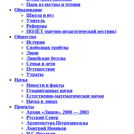
Парк культуры и чтения
Образование
Школа и вуз
Учитель
Реформы
ПОЛЁТ (научно-педагогический вестник)
Общество
История
Свободная трибуна
Люди
Лицейские беседы
Семья и дети
Путешествие
Утраты
Наука
Новости и факты
Гуманитарные науки
Естественно-математические науки
Наука в лицах
Проекты
Архив «Лицея». 2000 — 2003
Русский Север
Архитектура Петрозаводска
Дмитрий Новиков
И.С.Фрадков