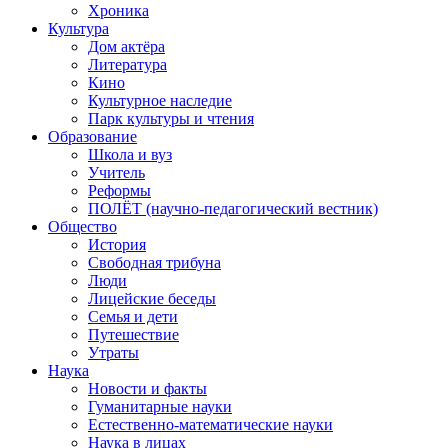
Хроника
Культура
Дом актёра
Литература
Кино
Культурное наследие
Парк культуры и чтения
Образование
Школа и вуз
Учитель
Реформы
ПОЛЁТ (научно-педагогический вестник)
Общество
История
Свободная трибуна
Люди
Лицейские беседы
Семья и дети
Путешествие
Утраты
Наука
Новости и факты
Гуманитарные науки
Естественно-математические науки
Наука в лицах