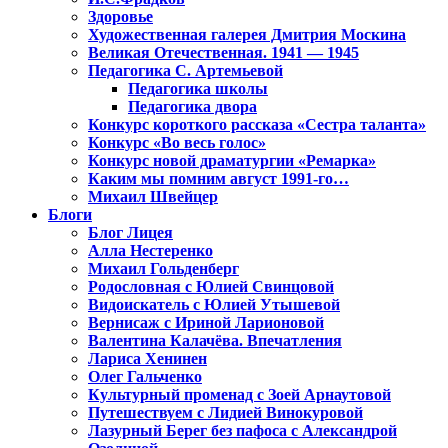
Здоровье
Художественная галерея Дмитрия Москина
Великая Отечественная. 1941 — 1945
Педагогика С. Артемьевой
Педагогика школы
Педагогика двора
Конкурс короткого рассказа «Сестра таланта»
Конкурс «Во весь голос»
Конкурс новой драматургии «Ремарка»
Каким мы помним август 1991-го…
Михаил Швейцер
Блоги
Блог Лицея
Алла Нестеренко
Михаил Гольденберг
Родословная с Юлией Свинцовой
Видоискатель с Юлией Утышевой
Вернисаж с Ириной Ларионовой
Валентина Калачёва. Впечатления
Лариса Хенинен
Олег Гальченко
Культурный променад с Зоей Арнаутовой
Путешествуем с Лидией Винокуровой
Лазурный Берег без пафоса с Александрой