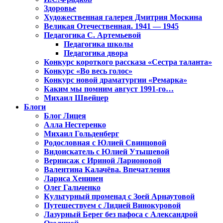
Здоровье
Художественная галерея Дмитрия Москина
Великая Отечественная. 1941 — 1945
Педагогика С. Артемьевой
Педагогика школы
Педагогика двора
Конкурс короткого рассказа «Сестра таланта»
Конкурс «Во весь голос»
Конкурс новой драматургии «Ремарка»
Каким мы помним август 1991-го…
Михаил Швейцер
Блоги
Блог Лицея
Алла Нестеренко
Михаил Гольденберг
Родословная с Юлией Свинцовой
Видоискатель с Юлией Утышевой
Вернисаж с Ириной Ларионовой
Валентина Калачёва. Впечатления
Лариса Хенинен
Олег Гальченко
Культурный променад с Зоей Арнаутовой
Путешествуем с Лидией Винокуровой
Лазурный Берег без пафоса с Александрой