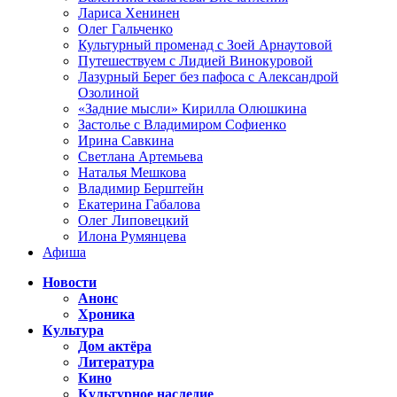
Лариса Хенинен
Олег Гальченко
Культурный променад с Зоей Арнаутовой
Путешествуем с Лидией Винокуровой
Лазурный Берег без пафоса с Александрой
Озолиной
«Задние мысли» Кирилла Олюшкина
Застолье с Владимиром Софиенко
Ирина Савкина
Светлана Артемьева
Наталья Мешкова
Владимир Берштейн
Екатерина Габалова
Олег Липовецкий
Илона Румянцева
Афиша
Новости
Анонс
Хроника
Культура
Дом актёра
Литература
Кино
Культурное наследие