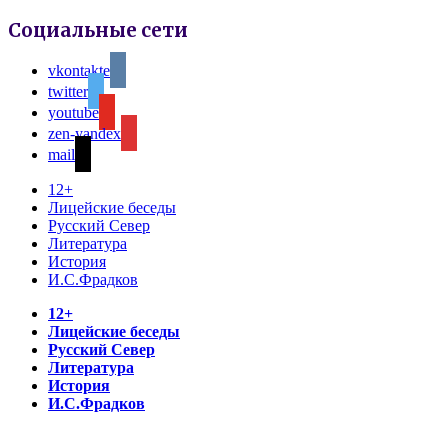
Социальные сети
vkontakte
twitter
youtube
zen-yandex
mail
12+
Лицейские беседы
Русский Север
Литература
История
И.С.Фрадков
12+
Лицейские беседы
Русский Север
Литература
История
И.С.Фрадков