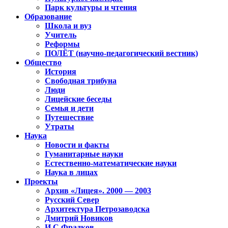
Парк культуры и чтения
Образование
Школа и вуз
Учитель
Реформы
ПОЛЁТ (научно-педагогический вестник)
Общество
История
Свободная трибуна
Люди
Лицейские беседы
Семья и дети
Путешествие
Утраты
Наука
Новости и факты
Гуманитарные науки
Естественно-математические науки
Наука в лицах
Проекты
Архив «Лицея». 2000 — 2003
Русский Север
Архитектура Петрозаводска
Дмитрий Новиков
И.С.Фрадков