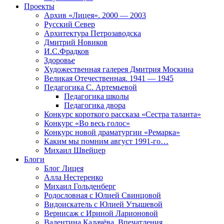
Проекты
Архив «Лицея». 2000 — 2003
Русский Север
Архитектура Петрозаводска
Дмитрий Новиков
И.С.Фрадков
Здоровье
Художественная галерея Дмитрия Москина
Великая Отечественная. 1941 — 1945
Педагогика С. Артемьевой
Педагогика школы
Педагогика двора
Конкурс короткого рассказа «Сестра таланта»
Конкурс «Во весь голос»
Конкурс новой драматургии «Ремарка»
Каким мы помним август 1991-го…
Михаил Швейцер
Блоги
Блог Лицея
Алла Нестеренко
Михаил Гольденберг
Родословная с Юлией Свинцовой
Видоискатель с Юлией Утышевой
Вернисаж с Ириной Ларионовой
Валентина Калачёва. Впечатления