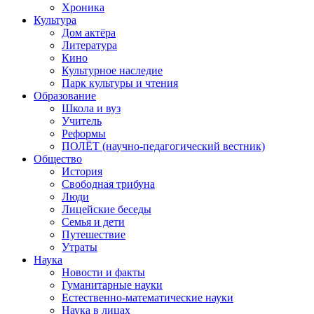
Хроника
Культура
Дом актёра
Литература
Кино
Культурное наследие
Парк культуры и чтения
Образование
Школа и вуз
Учитель
Реформы
ПОЛЁТ (научно-педагогический вестник)
Общество
История
Свободная трибуна
Люди
Лицейские беседы
Семья и дети
Путешествие
Утраты
Наука
Новости и факты
Гуманитарные науки
Естественно-математические науки
Наука в лицах