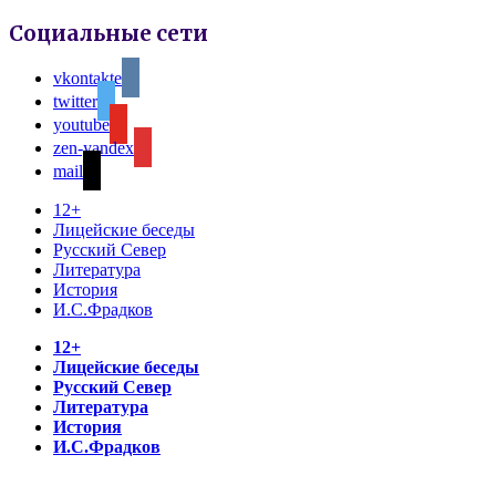
Социальные сети
vkontakte
twitter
youtube
zen-yandex
mail
12+
Лицейские беседы
Русский Север
Литература
История
И.С.Фрадков
12+
Лицейские беседы
Русский Север
Литература
История
И.С.Фрадков