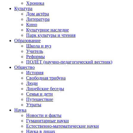
Хроника
Культура
Дом актёра
Литература
Кино
Культурное наследие
Парк культуры и чтения
Образование
Школа и вуз
Учитель
Реформы
ПОЛЁТ (научно-педагогический вестник)
Общество
История
Свободная трибуна
Люди
Лицейские беседы
Семья и дети
Путешествие
Утраты
Наука
Новости и факты
Гуманитарные науки
Естественно-математические науки
Наука в лицах