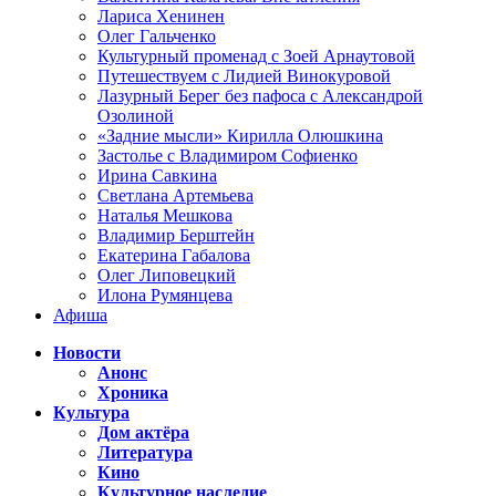
Лариса Хенинен
Олег Гальченко
Культурный променад с Зоей Арнаутовой
Путешествуем с Лидией Винокуровой
Лазурный Берег без пафоса с Александрой
Озолиной
«Задние мысли» Кирилла Олюшкина
Застолье с Владимиром Софиенко
Ирина Савкина
Светлана Артемьева
Наталья Мешкова
Владимир Берштейн
Екатерина Габалова
Олег Липовецкий
Илона Румянцева
Афиша
Новости
Анонс
Хроника
Культура
Дом актёра
Литература
Кино
Культурное наследие