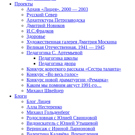
Проекты
Архив «Лицея». 2000 — 2003
Русский Север
Архитектура Петрозаводска
Дмитрий Новиков
И.С.Фрадков
Здоровье
Художественная галерея Дмитрия Москина
Великая Отечественная. 1941 — 1945
Педагогика С. Артемьевой
Педагогика школы
Педагогика двора
Конкурс короткого рассказа «Сестра таланта»
Конкурс «Во весь голос»
Конкурс новой драматургии «Ремарка»
Каким мы помним август 1991-го…
Михаил Швейцер
Блоги
Блог Лицея
Алла Нестеренко
Михаил Гольденберг
Родословная с Юлией Свинцовой
Видоискатель с Юлией Утышевой
Вернисаж с Ириной Ларионовой
Валентина Калачёва. Впечатления