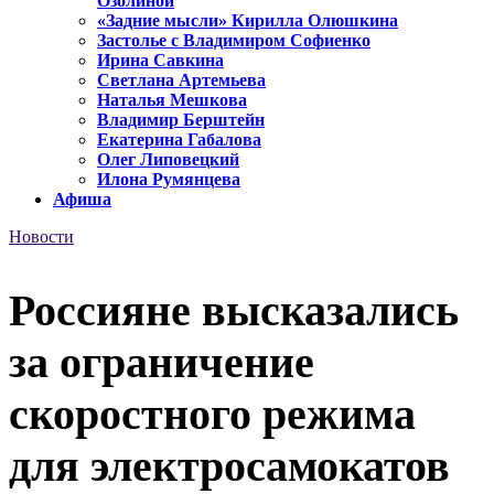
Озолиной
«Задние мысли» Кирилла Олюшкина
Застолье с Владимиром Софиенко
Ирина Савкина
Светлана Артемьева
Наталья Мешкова
Владимир Берштейн
Екатерина Габалова
Олег Липовецкий
Илона Румянцева
Афиша
Новости
Россияне высказались
за ограничение
скоростного режима
для электросамокатов