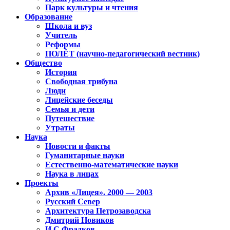
Парк культуры и чтения
Образование
Школа и вуз
Учитель
Реформы
ПОЛЁТ (научно-педагогический вестник)
Общество
История
Свободная трибуна
Люди
Лицейские беседы
Семья и дети
Путешествие
Утраты
Наука
Новости и факты
Гуманитарные науки
Естественно-математические науки
Наука в лицах
Проекты
Архив «Лицея». 2000 — 2003
Русский Север
Архитектура Петрозаводска
Дмитрий Новиков
И.С.Фрадков