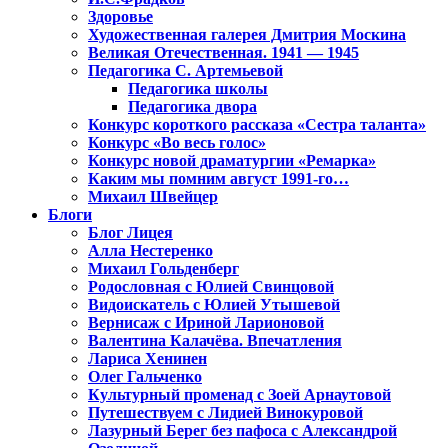
Здоровье
Художественная галерея Дмитрия Москина
Великая Отечественная. 1941 — 1945
Педагогика С. Артемьевой
Педагогика школы
Педагогика двора
Конкурс короткого рассказа «Сестра таланта»
Конкурс «Во весь голос»
Конкурс новой драматургии «Ремарка»
Каким мы помним август 1991-го…
Михаил Швейцер
Блоги
Блог Лицея
Алла Нестеренко
Михаил Гольденберг
Родословная с Юлией Свинцовой
Видоискатель с Юлией Утышевой
Вернисаж с Ириной Ларионовой
Валентина Калачёва. Впечатления
Лариса Хенинен
Олег Гальченко
Культурный променад с Зоей Арнаутовой
Путешествуем с Лидией Винокуровой
Лазурный Берег без пафоса с Александрой