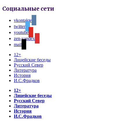
Социальные сети
vkontakte
twitter
youtube
zen-yandex
mail
12+
Лицейские беседы
Русский Север
Литература
История
И.С.Фрадков
12+
Лицейские беседы
Русский Север
Литература
История
И.С.Фрадков