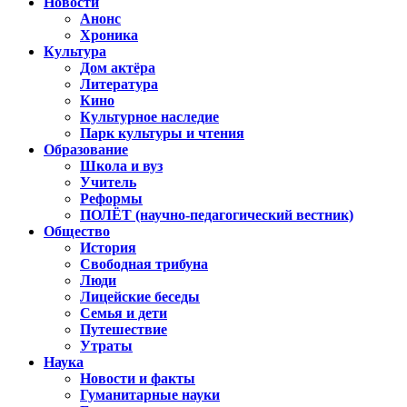
Новости
Анонс
Хроника
Культура
Дом актёра
Литература
Кино
Культурное наследие
Парк культуры и чтения
Образование
Школа и вуз
Учитель
Реформы
ПОЛЁТ (научно-педагогический вестник)
Общество
История
Свободная трибуна
Люди
Лицейские беседы
Семья и дети
Путешествие
Утраты
Наука
Новости и факты
Гуманитарные науки