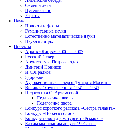
Лицейские беседы
Семья и дети
Путешествие
Утраты
Наука
Новости и факты
Гуманитарные науки
Естественно-математические науки
Наука в лицах
Проекты
Архив «Лицея». 2000 — 2003
Русский Север
Архитектура Петрозаводска
Дмитрий Новиков
И.С.Фрадков
Здоровье
Художественная галерея Дмитрия Москина
Великая Отечественная. 1941 — 1945
Педагогика С. Артемьевой
Педагогика школы
Педагогика двора
Конкурс короткого рассказа «Сестра таланта»
Конкурс «Во весь голос»
Конкурс новой драматургии «Ремарка»
Каким мы помним август 1991-го…