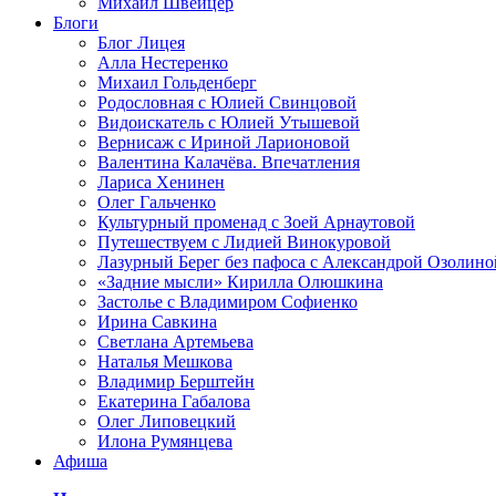
Михаил Швейцер
Блоги
Блог Лицея
Алла Нестеренко
Михаил Гольденберг
Родословная с Юлией Свинцовой
Видоискатель с Юлией Утышевой
Вернисаж с Ириной Ларионовой
Валентина Калачёва. Впечатления
Лариса Хенинен
Олег Гальченко
Культурный променад с Зоей Арнаутовой
Путешествуем с Лидией Винокуровой
Лазурный Берег без пафоса с Александрой Озолино
«Задние мысли» Кирилла Олюшкина
Застолье с Владимиром Софиенко
Ирина Савкина
Светлана Артемьева
Наталья Мешкова
Владимир Берштейн
Екатерина Габалова
Олег Липовецкий
Илона Румянцева
Афиша