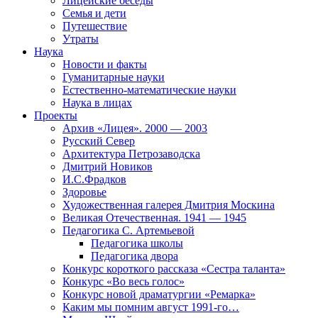
Лицейские беседы
Семья и дети
Путешествие
Утраты
Наука
Новости и факты
Гуманитарные науки
Естественно-математические науки
Наука в лицах
Проекты
Архив «Лицея». 2000 — 2003
Русский Север
Архитектура Петрозаводска
Дмитрий Новиков
И.С.Фрадков
Здоровье
Художественная галерея Дмитрия Москина
Великая Отечественная. 1941 — 1945
Педагогика С. Артемьевой
Педагогика школы
Педагогика двора
Конкурс короткого рассказа «Сестра таланта»
Конкурс «Во весь голос»
Конкурс новой драматургии «Ремарка»
Каким мы помним август 1991-го…