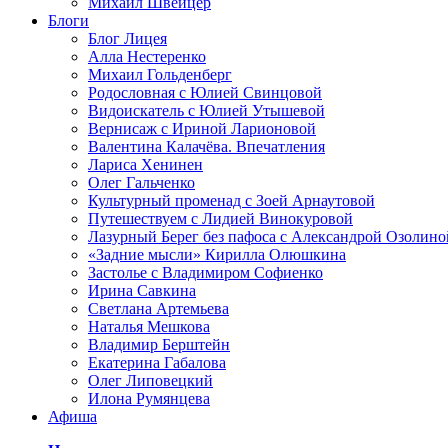
Михаил Швейцер
Блоги
Блог Лицея
Алла Нестеренко
Михаил Гольденберг
Родословная с Юлией Свинцовой
Видоискатель с Юлией Утышевой
Вернисаж с Ириной Ларионовой
Валентина Калачёва. Впечатления
Лариса Хенинен
Олег Гальченко
Культурный променад с Зоей Арнаутовой
Путешествуем с Лидией Винокуровой
Лазурный Берег без пафоса с Александрой Озолино
«Задние мысли» Кирилла Олюшкина
Застолье с Владимиром Софиенко
Ирина Савкина
Светлана Артемьева
Наталья Мешкова
Владимир Берштейн
Екатерина Габалова
Олег Липовецкий
Илона Румянцева
Афиша