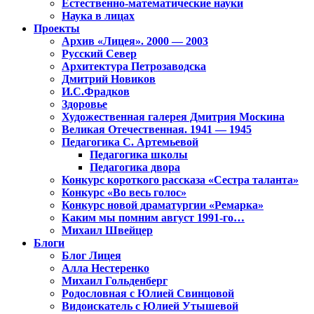
Естественно-математические науки
Наука в лицах
Проекты
Архив «Лицея». 2000 — 2003
Русский Север
Архитектура Петрозаводска
Дмитрий Новиков
И.С.Фрадков
Здоровье
Художественная галерея Дмитрия Москина
Великая Отечественная. 1941 — 1945
Педагогика С. Артемьевой
Педагогика школы
Педагогика двора
Конкурс короткого рассказа «Сестра таланта»
Конкурс «Во весь голос»
Конкурс новой драматургии «Ремарка»
Каким мы помним август 1991-го…
Михаил Швейцер
Блоги
Блог Лицея
Алла Нестеренко
Михаил Гольденберг
Родословная с Юлией Свинцовой
Видоискатель с Юлией Утышевой