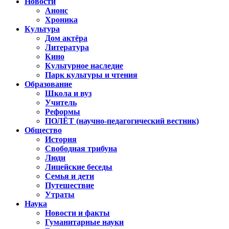
Новости
Анонс
Хроника
Культура
Дом актёра
Литература
Кино
Культурное наследие
Парк культуры и чтения
Образование
Школа и вуз
Учитель
Реформы
ПОЛЁТ (научно-педагогический вестник)
Общество
История
Свободная трибуна
Люди
Лицейские беседы
Семья и дети
Путешествие
Утраты
Наука
Новости и факты
Гуманитарные науки