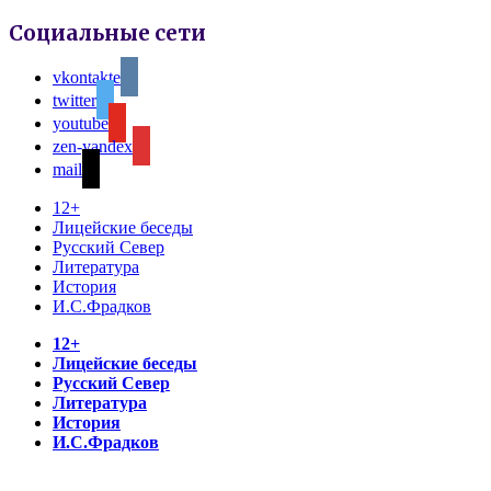
Социальные сети
vkontakte
twitter
youtube
zen-yandex
mail
12+
Лицейские беседы
Русский Север
Литература
История
И.С.Фрадков
12+
Лицейские беседы
Русский Север
Литература
История
И.С.Фрадков