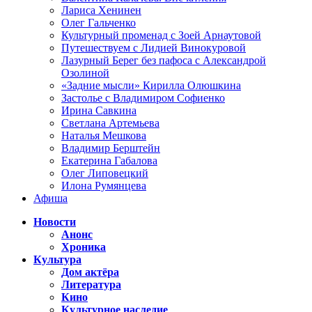
Лариса Хенинен
Олег Гальченко
Культурный променад с Зоей Арнаутовой
Путешествуем с Лидией Винокуровой
Лазурный Берег без пафоса с Александрой
Озолиной
«Задние мысли» Кирилла Олюшкина
Застолье с Владимиром Софиенко
Ирина Савкина
Светлана Артемьева
Наталья Мешкова
Владимир Берштейн
Екатерина Габалова
Олег Липовецкий
Илона Румянцева
Афиша
Новости
Анонс
Хроника
Культура
Дом актёра
Литература
Кино
Культурное наследие