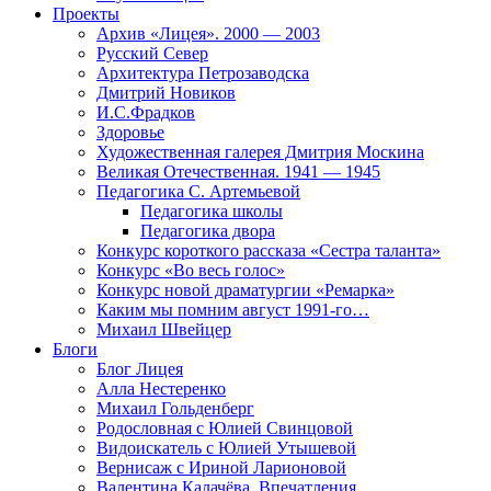
Проекты
Архив «Лицея». 2000 — 2003
Русский Север
Архитектура Петрозаводска
Дмитрий Новиков
И.С.Фрадков
Здоровье
Художественная галерея Дмитрия Москина
Великая Отечественная. 1941 — 1945
Педагогика С. Артемьевой
Педагогика школы
Педагогика двора
Конкурс короткого рассказа «Сестра таланта»
Конкурс «Во весь голос»
Конкурс новой драматургии «Ремарка»
Каким мы помним август 1991-го…
Михаил Швейцер
Блоги
Блог Лицея
Алла Нестеренко
Михаил Гольденберг
Родословная с Юлией Свинцовой
Видоискатель с Юлией Утышевой
Вернисаж с Ириной Ларионовой
Валентина Калачёва. Впечатления