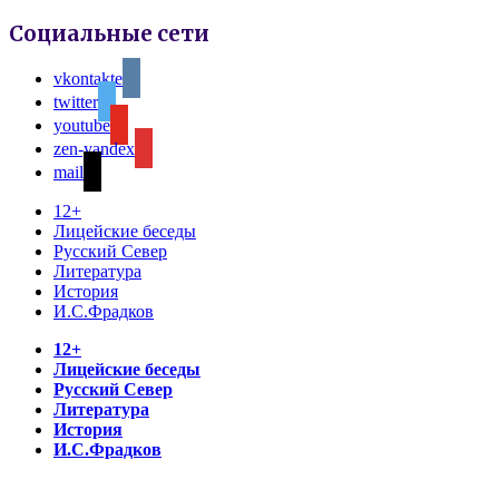
Социальные сети
vkontakte
twitter
youtube
zen-yandex
mail
12+
Лицейские беседы
Русский Север
Литература
История
И.С.Фрадков
12+
Лицейские беседы
Русский Север
Литература
История
И.С.Фрадков