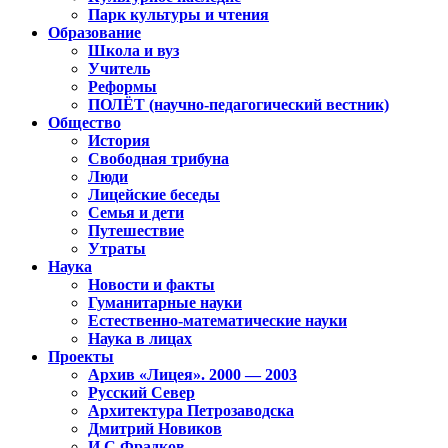
Парк культуры и чтения
Образование
Школа и вуз
Учитель
Реформы
ПОЛЁТ (научно-педагогический вестник)
Общество
История
Свободная трибуна
Люди
Лицейские беседы
Семья и дети
Путешествие
Утраты
Наука
Новости и факты
Гуманитарные науки
Естественно-математические науки
Наука в лицах
Проекты
Архив «Лицея». 2000 — 2003
Русский Север
Архитектура Петрозаводска
Дмитрий Новиков
И.С.Фрадков