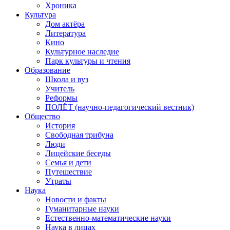
Хроника
Культура
Дом актёра
Литература
Кино
Культурное наследие
Парк культуры и чтения
Образование
Школа и вуз
Учитель
Реформы
ПОЛЁТ (научно-педагогический вестник)
Общество
История
Свободная трибуна
Люди
Лицейские беседы
Семья и дети
Путешествие
Утраты
Наука
Новости и факты
Гуманитарные науки
Естественно-математические науки
Наука в лицах