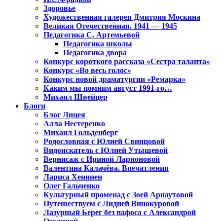
Здоровье
Художественная галерея Дмитрия Москина
Великая Отечественная. 1941 — 1945
Педагогика С. Артемьевой
Педагогика школы
Педагогика двора
Конкурс короткого рассказа «Сестра таланта»
Конкурс «Во весь голос»
Конкурс новой драматургии «Ремарка»
Каким мы помним август 1991-го…
Михаил Швейцер
Блоги
Блог Лицея
Алла Нестеренко
Михаил Гольденберг
Родословная с Юлией Свинцовой
Видоискатель с Юлией Утышевой
Вернисаж с Ириной Ларионовой
Валентина Калачёва. Впечатления
Лариса Хенинен
Олег Гальченко
Культурный променад с Зоей Арнаутовой
Путешествуем с Лидией Винокуровой
Лазурный Берег без пафоса с Александрой