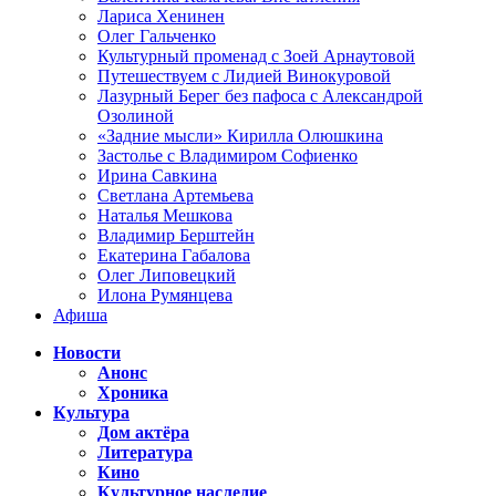
Лариса Хенинен
Олег Гальченко
Культурный променад с Зоей Арнаутовой
Путешествуем с Лидией Винокуровой
Лазурный Берег без пафоса с Александрой
Озолиной
«Задние мысли» Кирилла Олюшкина
Застолье с Владимиром Софиенко
Ирина Савкина
Светлана Артемьева
Наталья Мешкова
Владимир Берштейн
Екатерина Габалова
Олег Липовецкий
Илона Румянцева
Афиша
Новости
Анонс
Хроника
Культура
Дом актёра
Литература
Кино
Культурное наследие