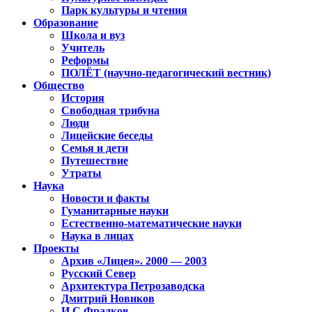
Парк культуры и чтения
Образование
Школа и вуз
Учитель
Реформы
ПОЛЁТ (научно-педагогический вестник)
Общество
История
Свободная трибуна
Люди
Лицейские беседы
Семья и дети
Путешествие
Утраты
Наука
Новости и факты
Гуманитарные науки
Естественно-математические науки
Наука в лицах
Проекты
Архив «Лицея». 2000 — 2003
Русский Север
Архитектура Петрозаводска
Дмитрий Новиков
И.С.Фрадков