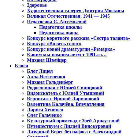
Здоровье
Художественная галерея Дмитрия Москина
Великая Отечественная. 1941 — 1945
Педагогика С. Артемьевой
Педагогика школы
Педагогика двора
Конкурс короткого рассказа «Сестра таланта»
Конкурс «Во весь голос»
Конкурс новой драматургии «Ремарка»
Каким мы помним август 1991-го…
Михаил Швейцер
Блоги
Блог Лицея
Алла Нестеренко
Михаил Гольденберг
Родословная с Юлией Свинцовой
Видоискатель с Юлией Утышевой
Вернисаж с Ириной Ларионовой
Валентина Калачёва. Впечатления
Лариса Хенинен
Олег Гальченко
Культурный променад с Зоей Арнаутовой
Путешествуем с Лидией Винокуровой
Лазурный Берег без пафоса с Александрой