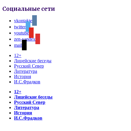
Социальные сети
vkontakte
twitter
youtube
zen-yandex
mail
12+
Лицейские беседы
Русский Север
Литература
История
И.С.Фрадков
12+
Лицейские беседы
Русский Север
Литература
История
И.С.Фрадков