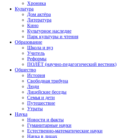
Хроника
Культура
Дом актёра
Литература
Кино
Культурное наследие
Парк культуры и чтения
Образование
Школа и вуз
Учитель
Реформы
ПОЛЁТ (научно-педагогический вестник)
Общество
История
Свободная трибуна
Люди
Лицейские беседы
Семья и дети
Путешествие
Утраты
Наука
Новости и факты
Гуманитарные науки
Естественно-математические науки
Наука в лицах