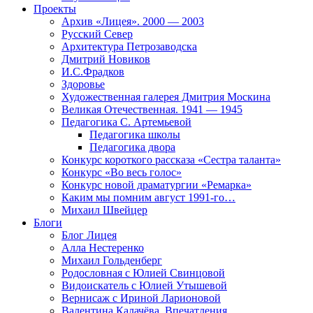
Проекты
Архив «Лицея». 2000 — 2003
Русский Север
Архитектура Петрозаводска
Дмитрий Новиков
И.С.Фрадков
Здоровье
Художественная галерея Дмитрия Москина
Великая Отечественная. 1941 — 1945
Педагогика С. Артемьевой
Педагогика школы
Педагогика двора
Конкурс короткого рассказа «Сестра таланта»
Конкурс «Во весь голос»
Конкурс новой драматургии «Ремарка»
Каким мы помним август 1991-го…
Михаил Швейцер
Блоги
Блог Лицея
Алла Нестеренко
Михаил Гольденберг
Родословная с Юлией Свинцовой
Видоискатель с Юлией Утышевой
Вернисаж с Ириной Ларионовой
Валентина Калачёва. Впечатления