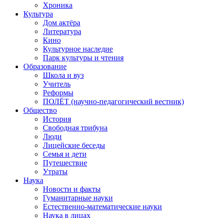
Хроника
Культура
Дом актёра
Литература
Кино
Культурное наследие
Парк культуры и чтения
Образование
Школа и вуз
Учитель
Реформы
ПОЛЁТ (научно-педагогический вестник)
Общество
История
Свободная трибуна
Люди
Лицейские беседы
Семья и дети
Путешествие
Утраты
Наука
Новости и факты
Гуманитарные науки
Естественно-математические науки
Наука в лицах