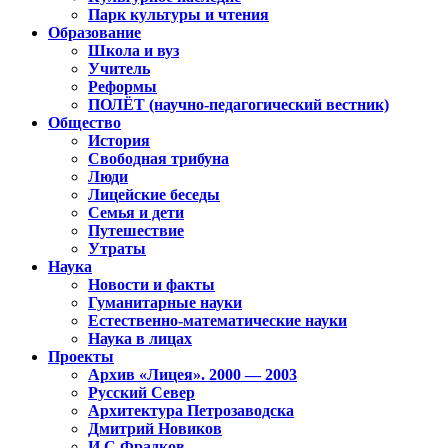
Парк культуры и чтения
Образование
Школа и вуз
Учитель
Реформы
ПОЛЁТ (научно-педагогический вестник)
Общество
История
Свободная трибуна
Люди
Лицейские беседы
Семья и дети
Путешествие
Утраты
Наука
Новости и факты
Гуманитарные науки
Естественно-математические науки
Наука в лицах
Проекты
Архив «Лицея». 2000 — 2003
Русский Север
Архитектура Петрозаводска
Дмитрий Новиков
И.С.Фрадков