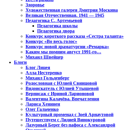
Здоровье
Художественная галерея Дмитрия Москина
Великая Отечественная. 1941 — 1945
Педагогика С. Артемьевой
Педагогика школы
Педагогика двора
Конкурс короткого рассказа «Сестра таланта»
Конкурс «Во весь голос»
Конкурс новой драматургии «Ремарка»
Каким мы помним август 1991-го…
Михаил Швейцер
Блоги
Блог Лицея
Алла Нестеренко
Михаил Гольденберг
Родословная с Юлией Свинцовой
Видоискатель с Юлией Утышевой
Вернисаж с Ириной Ларионовой
Валентина Калачёва. Впечатления
Лариса Хенинен
Олег Гальченко
Культурный променад с Зоей Арнаутовой
Путешествуем с Лидией Винокуровой
Лазурный Берег без пафоса с Александрой