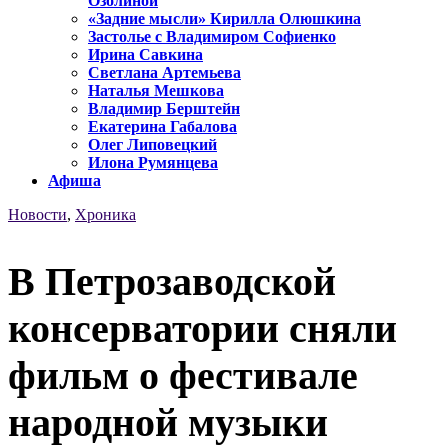
Озолиной
«Задние мысли» Кирилла Олюшкина
Застолье с Владимиром Софиенко
Ирина Савкина
Светлана Артемьева
Наталья Мешкова
Владимир Берштейн
Екатерина Габалова
Олег Липовецкий
Илона Румянцева
Афиша
Новости
,
Хроника
В Петрозаводской
консерватории сняли
фильм о фестивале
народной музыки