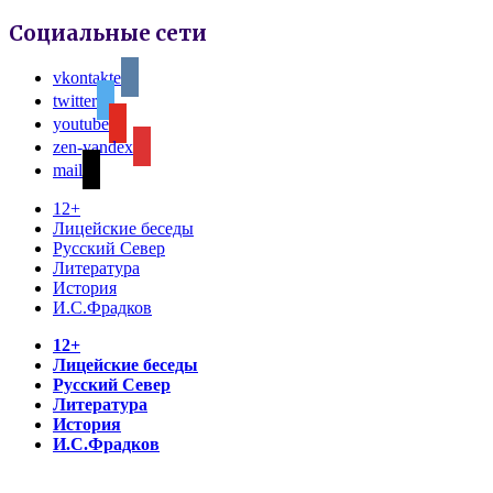
Социальные сети
vkontakte
twitter
youtube
zen-yandex
mail
12+
Лицейские беседы
Русский Север
Литература
История
И.С.Фрадков
12+
Лицейские беседы
Русский Север
Литература
История
И.С.Фрадков