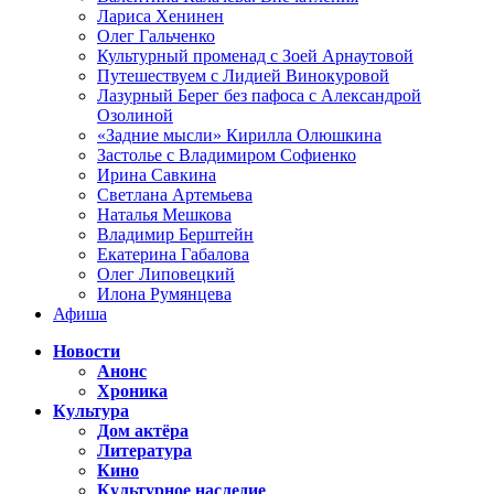
Лариса Хенинен
Олег Гальченко
Культурный променад с Зоей Арнаутовой
Путешествуем с Лидией Винокуровой
Лазурный Берег без пафоса с Александрой
Озолиной
«Задние мысли» Кирилла Олюшкина
Застолье с Владимиром Софиенко
Ирина Савкина
Светлана Артемьева
Наталья Мешкова
Владимир Берштейн
Екатерина Габалова
Олег Липовецкий
Илона Румянцева
Афиша
Новости
Анонс
Хроника
Культура
Дом актёра
Литература
Кино
Культурное наследие