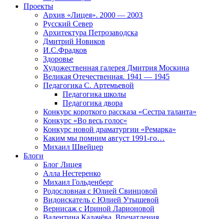
Проекты
Архив «Лицея». 2000 — 2003
Русский Север
Архитектура Петрозаводска
Дмитрий Новиков
И.С.Фрадков
Здоровье
Художественная галерея Дмитрия Москина
Великая Отечественная. 1941 — 1945
Педагогика С. Артемьевой
Педагогика школы
Педагогика двора
Конкурс короткого рассказа «Сестра таланта»
Конкурс «Во весь голос»
Конкурс новой драматургии «Ремарка»
Каким мы помним август 1991-го…
Михаил Швейцер
Блоги
Блог Лицея
Алла Нестеренко
Михаил Гольденберг
Родословная с Юлией Свинцовой
Видоискатель с Юлией Утышевой
Вернисаж с Ириной Ларионовой
Валентина Калачёва. Впечатления