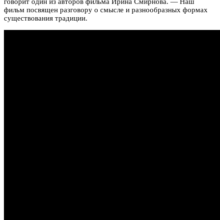
говорит один из авторов фильма Ирина Смирнова. — Наш
фильм посвящен разговору о смысле и разнообразных формах
существования традиции.