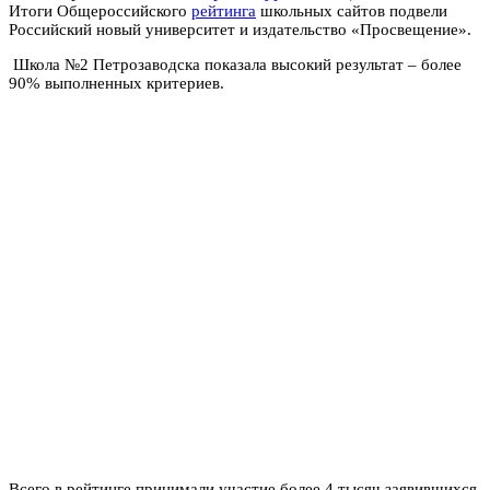
Итоги Общероссийского
рейтинга
школьных сайтов подвели
Российский новый университет и издательство «Просвещение».
Школа №2 Петрозаводска показала высокий результат – более
90% выполненных критериев.
Всего в рейтинге принимали участие более 4 тысяч заявившихся