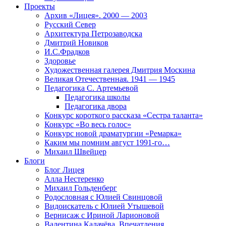
Проекты
Архив «Лицея». 2000 — 2003
Русский Север
Архитектура Петрозаводска
Дмитрий Новиков
И.С.Фрадков
Здоровье
Художественная галерея Дмитрия Москина
Великая Отечественная. 1941 — 1945
Педагогика С. Артемьевой
Педагогика школы
Педагогика двора
Конкурс короткого рассказа «Сестра таланта»
Конкурс «Во весь голос»
Конкурс новой драматургии «Ремарка»
Каким мы помним август 1991-го…
Михаил Швейцер
Блоги
Блог Лицея
Алла Нестеренко
Михаил Гольденберг
Родословная с Юлией Свинцовой
Видоискатель с Юлией Утышевой
Вернисаж с Ириной Ларионовой
Валентина Калачёва. Впечатления