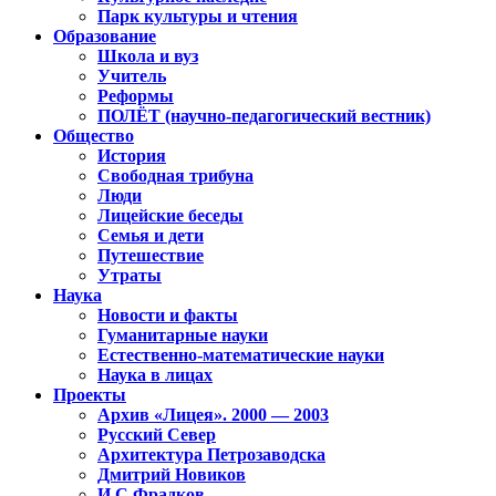
Парк культуры и чтения
Образование
Школа и вуз
Учитель
Реформы
ПОЛЁТ (научно-педагогический вестник)
Общество
История
Свободная трибуна
Люди
Лицейские беседы
Семья и дети
Путешествие
Утраты
Наука
Новости и факты
Гуманитарные науки
Естественно-математические науки
Наука в лицах
Проекты
Архив «Лицея». 2000 — 2003
Русский Север
Архитектура Петрозаводска
Дмитрий Новиков
И.С.Фрадков