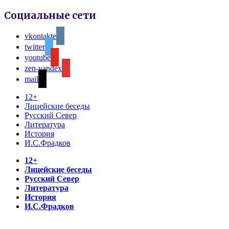
Социальные сети
vkontakte
twitter
youtube
zen-yandex
mail
12+
Лицейские беседы
Русский Север
Литература
История
И.С.Фрадков
12+
Лицейские беседы
Русский Север
Литература
История
И.С.Фрадков