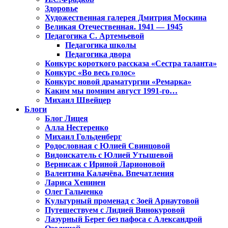
Здоровье
Художественная галерея Дмитрия Москина
Великая Отечественная. 1941 — 1945
Педагогика С. Артемьевой
Педагогика школы
Педагогика двора
Конкурс короткого рассказа «Сестра таланта»
Конкурс «Во весь голос»
Конкурс новой драматургии «Ремарка»
Каким мы помним август 1991-го…
Михаил Швейцер
Блоги
Блог Лицея
Алла Нестеренко
Михаил Гольденберг
Родословная с Юлией Свинцовой
Видоискатель с Юлией Утышевой
Вернисаж с Ириной Ларионовой
Валентина Калачёва. Впечатления
Лариса Хенинен
Олег Гальченко
Культурный променад с Зоей Арнаутовой
Путешествуем с Лидией Винокуровой
Лазурный Берег без пафоса с Александрой