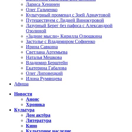
Лариса Хенинен
Олег Гальченко
Культурный променад с Зоей Арнаутовой
Путешествуем с Лидией Винокуровой
Лазурный Берег без пафоса с Александрой
Озолиной
«Задние мысли» Кирилла Олюшкина
Застолье с Владимиром Софиенко
Ирина Савкина
Светлана Артемьева
Наталья Мешкова
Владимир Берштейн
Екатерина Габалова
Олег Липовецкий
Илона Румянцева
Афиша
Новости
Анонс
Хроника
Культура
Дом актёра
Литература
Кино
Культурное наследие