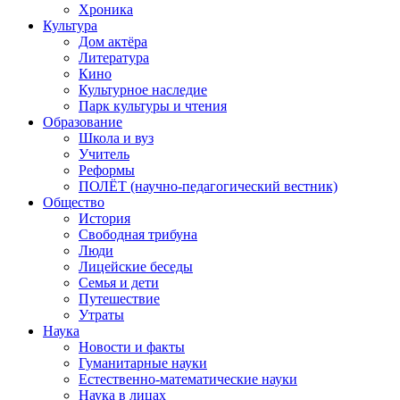
Хроника
Культура
Дом актёра
Литература
Кино
Культурное наследие
Парк культуры и чтения
Образование
Школа и вуз
Учитель
Реформы
ПОЛЁТ (научно-педагогический вестник)
Общество
История
Свободная трибуна
Люди
Лицейские беседы
Семья и дети
Путешествие
Утраты
Наука
Новости и факты
Гуманитарные науки
Естественно-математические науки
Наука в лицах