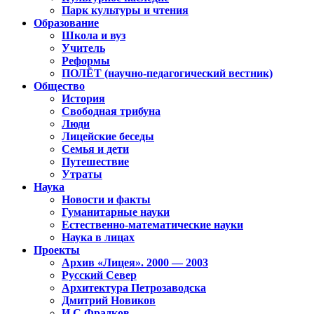
Парк культуры и чтения
Образование
Школа и вуз
Учитель
Реформы
ПОЛЁТ (научно-педагогический вестник)
Общество
История
Свободная трибуна
Люди
Лицейские беседы
Семья и дети
Путешествие
Утраты
Наука
Новости и факты
Гуманитарные науки
Естественно-математические науки
Наука в лицах
Проекты
Архив «Лицея». 2000 — 2003
Русский Север
Архитектура Петрозаводска
Дмитрий Новиков
И.С.Фрадков