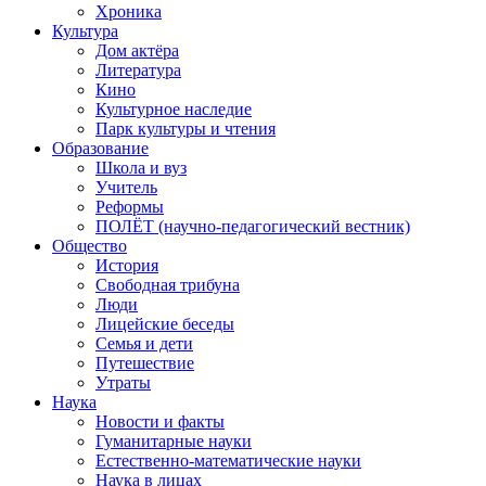
Хроника
Культура
Дом актёра
Литература
Кино
Культурное наследие
Парк культуры и чтения
Образование
Школа и вуз
Учитель
Реформы
ПОЛЁТ (научно-педагогический вестник)
Общество
История
Свободная трибуна
Люди
Лицейские беседы
Семья и дети
Путешествие
Утраты
Наука
Новости и факты
Гуманитарные науки
Естественно-математические науки
Наука в лицах