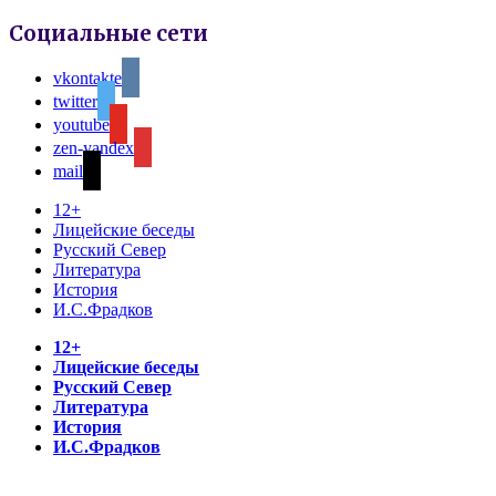
Социальные сети
vkontakte
twitter
youtube
zen-yandex
mail
12+
Лицейские беседы
Русский Север
Литература
История
И.С.Фрадков
12+
Лицейские беседы
Русский Север
Литература
История
И.С.Фрадков