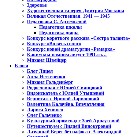
Здоровье
Художественная галерея Дмитрия Москина
Великая Отечественная. 1941 — 1945
Педагогика С. Артемьевой
Педагогика школы
Педагогика двора
Конкурс короткого рассказа «Сестра таланта»
Конкурс «Во весь голос»
Конкурс новой драматургии «Ремарка»
Каким мы помним август 1991-го…
Михаил Швейцер
Блоги
Блог Лицея
Алла Нестеренко
Михаил Гольденберг
Родословная с Юлией Свинцовой
Видоискатель с Юлией Утышевой
Вернисаж с Ириной Ларионовой
Валентина Калачёва. Впечатления
Лариса Хенинен
Олег Гальченко
Культурный променад с Зоей Арнаутовой
Путешествуем с Лидией Винокуровой
Лазурный Берег без пафоса с Александрой