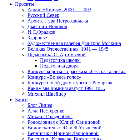
Проекты
Архив «Лицея». 2000 — 2003
Русский Север
Архитектура Петрозаводска
Дмитрий Новиков
И.С.Фрадков
Здоровье
Художественная галерея Дмитрия Москина
Великая Отечественная. 1941 — 1945
Педагогика С. Артемьевой
Педагогика школы
Педагогика двора
Конкурс короткого рассказа «Сестра таланта»
Конкурс «Во весь голос»
Конкурс новой драматургии «Ремарка»
Каким мы помним август 1991-го…
Михаил Швейцер
Блоги
Блог Лицея
Алла Нестеренко
Михаил Гольденберг
Родословная с Юлией Свинцовой
Видоискатель с Юлией Утышевой
Вернисаж с Ириной Ларионовой
Валентина Калачёва. Впечатления