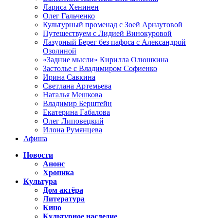
Лариса Хенинен
Олег Гальченко
Культурный променад с Зоей Арнаутовой
Путешествуем с Лидией Винокуровой
Лазурный Берег без пафоса с Александрой
Озолиной
«Задние мысли» Кирилла Олюшкина
Застолье с Владимиром Софиенко
Ирина Савкина
Светлана Артемьева
Наталья Мешкова
Владимир Берштейн
Екатерина Габалова
Олег Липовецкий
Илона Румянцева
Афиша
Новости
Анонс
Хроника
Культура
Дом актёра
Литература
Кино
Культурное наследие