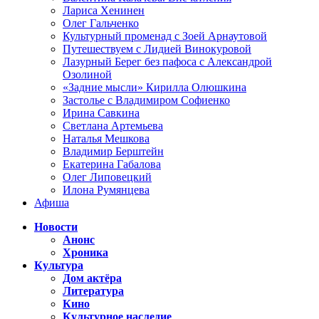
Лариса Хенинен
Олег Гальченко
Культурный променад с Зоей Арнаутовой
Путешествуем с Лидией Винокуровой
Лазурный Берег без пафоса с Александрой
Озолиной
«Задние мысли» Кирилла Олюшкина
Застолье с Владимиром Софиенко
Ирина Савкина
Светлана Артемьева
Наталья Мешкова
Владимир Берштейн
Екатерина Габалова
Олег Липовецкий
Илона Румянцева
Афиша
Новости
Анонс
Хроника
Культура
Дом актёра
Литература
Кино
Культурное наследие