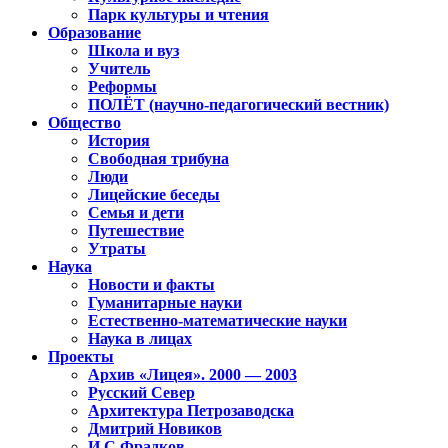
Парк культуры и чтения
Образование
Школа и вуз
Учитель
Реформы
ПОЛЁТ (научно-педагогический вестник)
Общество
История
Свободная трибуна
Люди
Лицейские беседы
Семья и дети
Путешествие
Утраты
Наука
Новости и факты
Гуманитарные науки
Естественно-математические науки
Наука в лицах
Проекты
Архив «Лицея». 2000 — 2003
Русский Север
Архитектура Петрозаводска
Дмитрий Новиков
И.С.Фрадков