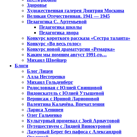
Здоровье
Художественная галерея Дмитрия Москина
Великая Отечественная. 1941 — 1945
Педагогика С. Артемьевой
Педагогика школы
Педагогика двора
Конкурс короткого рассказа «Сестра таланта»
Конкурс «Во весь голос»
Конкурс новой драматургии «Ремарка»
Каким мы помним август 1991-го…
Михаил Швейцер
Блоги
Блог Лицея
Алла Нестеренко
Михаил Гольденберг
Родословная с Юлией Свинцовой
Видоискатель с Юлией Утышевой
Вернисаж с Ириной Ларионовой
Валентина Калачёва. Впечатления
Лариса Хенинен
Олег Гальченко
Культурный променад с Зоей Арнаутовой
Путешествуем с Лидией Винокуровой
Лазурный Берег без пафоса с Александрой