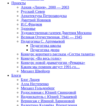
Проекты
Архив «Лицея». 2000 — 2003
Русский Север
Архитектура Петрозаводска
Дмитрий Новиков
И.С.Фрадков
Здоровье
Художественная галерея Дмитрия Москина
Великая Отечественная. 1941 — 1945
Педагогика С. Артемьевой
Педагогика школы
Педагогика двора
Конкурс короткого рассказа «Сестра таланта»
Конкурс «Во весь голос»
Конкурс новой драматургии «Ремарка»
Каким мы помним август 1991-го…
Михаил Швейцер
Блоги
Блог Лицея
Алла Нестеренко
Михаил Гольденберг
Родословная с Юлией Свинцовой
Видоискатель с Юлией Утышевой
Вернисаж с Ириной Ларионовой
Валентина Калачёва. Впечатления