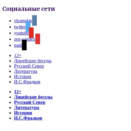
Социальные сети
vkontakte
twitter
youtube
zen-yandex
mail
12+
Лицейские беседы
Русский Север
Литература
История
И.С.Фрадков
12+
Лицейские беседы
Русский Север
Литература
История
И.С.Фрадков