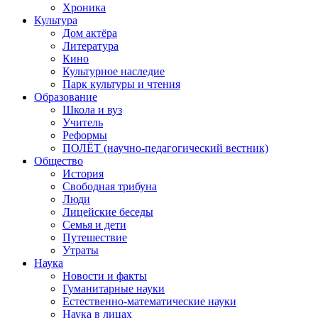
Хроника
Культура
Дом актёра
Литература
Кино
Культурное наследие
Парк культуры и чтения
Образование
Школа и вуз
Учитель
Реформы
ПОЛЁТ (научно-педагогический вестник)
Общество
История
Свободная трибуна
Люди
Лицейские беседы
Семья и дети
Путешествие
Утраты
Наука
Новости и факты
Гуманитарные науки
Естественно-математические науки
Наука в лицах