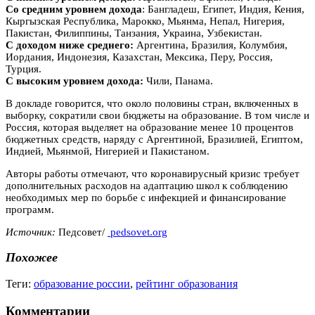
Со средним уровнем дохода
: Бангладеш, Египет, Индия, Кения,
Кыргызская Республика, Марокко, Мьянма, Непал, Нигерия,
Пакистан, Филиппины, Танзания, Украина, Узбекистан.
С
доходом ниже среднего:
Аргентина, Бразилия, Колумбия,
Иордания, Индонезия, Казахстан, Мексика, Перу, Россия,
Турция.
С высоким уровнем дохода:
Чили, Панама.
В докладе говорится, что около половины стран, включенных в
выборку, сократили свои бюджеты на образование. В том числе и
Россия, которая выделяет на образование менее 10 процентов
бюджетных средств, наряду с Аргентиной, Бразилией, Египтом,
Индией, Мьянмой, Нигерией и Пакистаном.
Авторы работы отмечают, что коронавирусный кризис требует
дополнительных расходов на адаптацию школ к соблюдению
необходимых мер по борьбе с инфекцией и финансирование
программ.
Источник:
Педсовет/
pedsovet.org
Похожее
Теги:
образование россии
,
рейтинг образования
Комментарии