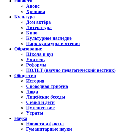
Новости
Анонс
Хроника
Культура
Дом актёра
Литература
Кино
Культурное наследие
Парк культуры и чтения
Образование
Школа и вуз
Учитель
Реформы
ПОЛЁТ (научно-педагогический вестник)
Общество
История
Свободная трибуна
Люди
Лицейские беседы
Семья и дети
Путешествие
Утраты
Наука
Новости и факты
Гуманитарные науки