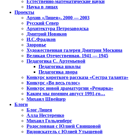
Естественно-математические науки
Наука в лицах
Проекты
Архив «Лицея». 2000 — 2003
Русский Север
Архитектура Петрозаводска
Дмитрий Новиков
И.С.Фрадков
Здоровье
Художественная галерея Дмитрия Москина
Великая Отечественная. 1941 — 1945
Педагогика С. Артемьевой
Педагогика школы
Педагогика двора
Конкурс короткого рассказа «Сестра таланта»
Конкурс «Во весь голос»
Конкурс новой драматургии «Ремарка»
Каким мы помним август 1991-го…
Михаил Швейцер
Блоги
Блог Лицея
Алла Нестеренко
Михаил Гольденберг
Родословная с Юлией Свинцовой
Видоискатель с Юлией Утышевой