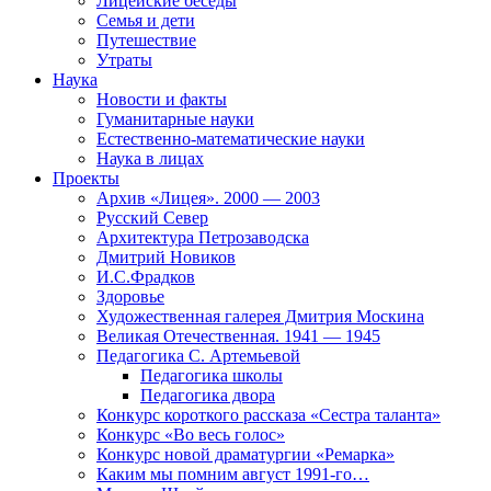
Лицейские беседы
Семья и дети
Путешествие
Утраты
Наука
Новости и факты
Гуманитарные науки
Естественно-математические науки
Наука в лицах
Проекты
Архив «Лицея». 2000 — 2003
Русский Север
Архитектура Петрозаводска
Дмитрий Новиков
И.С.Фрадков
Здоровье
Художественная галерея Дмитрия Москина
Великая Отечественная. 1941 — 1945
Педагогика С. Артемьевой
Педагогика школы
Педагогика двора
Конкурс короткого рассказа «Сестра таланта»
Конкурс «Во весь голос»
Конкурс новой драматургии «Ремарка»
Каким мы помним август 1991-го…