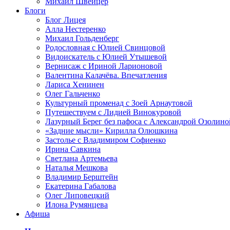
Михаил Швейцер
Блоги
Блог Лицея
Алла Нестеренко
Михаил Гольденберг
Родословная с Юлией Свинцовой
Видоискатель с Юлией Утышевой
Вернисаж с Ириной Ларионовой
Валентина Калачёва. Впечатления
Лариса Хенинен
Олег Гальченко
Культурный променад с Зоей Арнаутовой
Путешествуем с Лидией Винокуровой
Лазурный Берег без пафоса с Александрой Озолино
«Задние мысли» Кирилла Олюшкина
Застолье с Владимиром Софиенко
Ирина Савкина
Светлана Артемьева
Наталья Мешкова
Владимир Берштейн
Екатерина Габалова
Олег Липовецкий
Илона Румянцева
Афиша