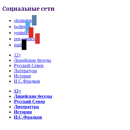
Социальные сети
vkontakte
twitter
youtube
zen-yandex
mail
12+
Лицейские беседы
Русский Север
Литература
История
И.С.Фрадков
12+
Лицейские беседы
Русский Север
Литература
История
И.С.Фрадков