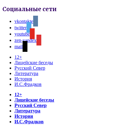
Социальные сети
vkontakte
twitter
youtube
zen-yandex
mail
12+
Лицейские беседы
Русский Север
Литература
История
И.С.Фрадков
12+
Лицейские беседы
Русский Север
Литература
История
И.С.Фрадков