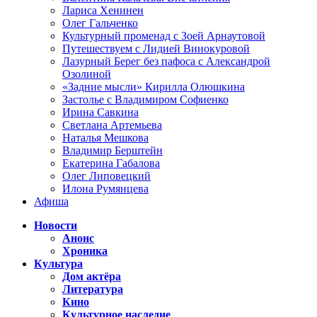
Лариса Хенинен
Олег Гальченко
Культурный променад с Зоей Арнаутовой
Путешествуем с Лидией Винокуровой
Лазурный Берег без пафоса с Александрой
Озолиной
«Задние мысли» Кирилла Олюшкина
Застолье с Владимиром Софиенко
Ирина Савкина
Светлана Артемьева
Наталья Мешкова
Владимир Берштейн
Екатерина Габалова
Олег Липовецкий
Илона Румянцева
Афиша
Новости
Анонс
Хроника
Культура
Дом актёра
Литература
Кино
Культурное наследие