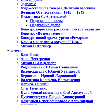
Здоровье
Художественная галерея Дмитрия Москина
Великая Отечественная. 1941 — 1945
Педагогика С. Артемьевой
Педагогика школы
Педагогика двора
Конкурс короткого рассказа «Сестра таланта»
Конкурс «Во весь голос»
Конкурс новой драматургии «Ремарка»
Каким мы помним август 1991-го…
Михаил Швейцер
Блоги
Блог Лицея
Алла Нестеренко
Михаил Гольденберг
Родословная с Юлией Свинцовой
Видоискатель с Юлией Утышевой
Вернисаж с Ириной Ларионовой
Валентина Калачёва. Впечатления
Лариса Хенинен
Олег Гальченко
Культурный променад с Зоей Арнаутовой
Путешествуем с Лидией Винокуровой
Лазурный Берег без пафоса с Александрой