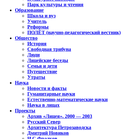
Парк культуры и чтения
Образование
Школа и вуз
Учитель
Реформы
ПОЛЁТ (научно-педагогический вестник)
Общество
История
Свободная трибуна
Люди
Лицейские беседы
Семья и дети
Путешествие
Утраты
Наука
Новости и факты
Гуманитарные науки
Естественно-математические науки
Наука в лицах
Проекты
Архив «Лицея». 2000 — 2003
Русский Север
Архитектура Петрозаводска
Дмитрий Новиков
И.С.Фрадков