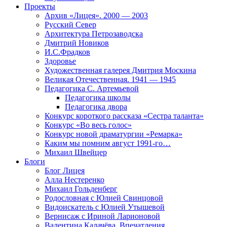
Проекты
Архив «Лицея». 2000 — 2003
Русский Север
Архитектура Петрозаводска
Дмитрий Новиков
И.С.Фрадков
Здоровье
Художественная галерея Дмитрия Москина
Великая Отечественная. 1941 — 1945
Педагогика С. Артемьевой
Педагогика школы
Педагогика двора
Конкурс короткого рассказа «Сестра таланта»
Конкурс «Во весь голос»
Конкурс новой драматургии «Ремарка»
Каким мы помним август 1991-го…
Михаил Швейцер
Блоги
Блог Лицея
Алла Нестеренко
Михаил Гольденберг
Родословная с Юлией Свинцовой
Видоискатель с Юлией Утышевой
Вернисаж с Ириной Ларионовой
Валентина Калачёва. Впечатления