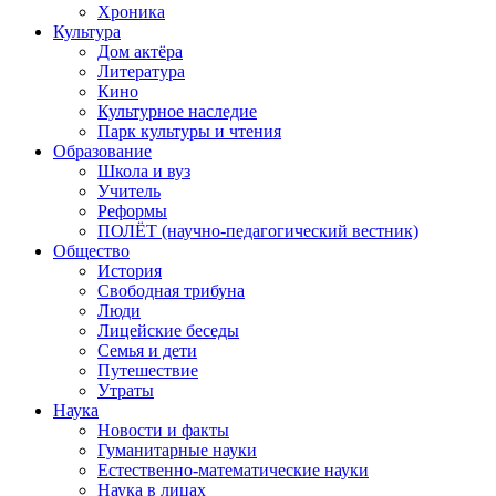
Хроника
Культура
Дом актёра
Литература
Кино
Культурное наследие
Парк культуры и чтения
Образование
Школа и вуз
Учитель
Реформы
ПОЛЁТ (научно-педагогический вестник)
Общество
История
Свободная трибуна
Люди
Лицейские беседы
Семья и дети
Путешествие
Утраты
Наука
Новости и факты
Гуманитарные науки
Естественно-математические науки
Наука в лицах