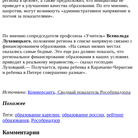
региона в целом», а также предположил, что инициатива не
приведет к улучшению качества образования. По его мнению,
напротив, могут возникнуть «административное напряжение и
погоня за показателями».
По мнению сопредседателя профсоюза «Учитель»
Всеволода
Луховицкого
, положение региона в списке напрямую связано с
финансированием образования. «На самых низких местах
оказались самые бедные. Это еще раз должно показать, что
региональное финансирование образования в наших условиях
приводит к реальному неравенству,— сказал господин
Луховцкий.— Получается, права ребенка в Карачаево-Черкесии
и ребенка в Питере совершенно разные».
Источники
:
Коммерсантъ,
Сводный показатель Рособрнадзора
Похожее
Теги:
образование карелии
,
образование россии
,
рейтинг
образования
,
Рособрнадзор
Комментарии